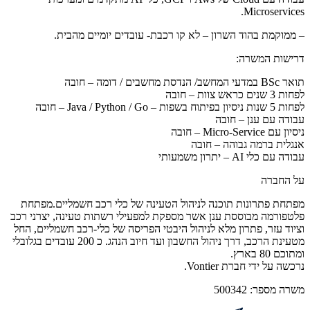
Microservices.
– ממוקמת בהוד השרון – לא קו רכבת- עובדים יומיים מהבית.
דרישות המשרה:
תואר BSc במדעי המחשב/ הנדסת מחשבים / דומה – חובה
לפחות 3 שנים כראש צוות – חובה
לפחות 5 שנות ניסיון בפיתוח בשפות – Java / Python / Go – חובה
עבודה עם ענן – חובה
ניסיון עם Micro-Service – חובה
אנגלית ברמה גבוהה – חובה
עבודה עם כלי AI – יתרון משמעותי
על החברה
מפתחת פתרונות תוכנה לניהול הטעינה של כלי רכב חשמליים.מפתחת
פלטפורמה מבוססת ענן אשר מספקת למפעילי רשתות טעינה, יצרני רכב
וציוד עזר, פתרון מלא לניהול היבטי הפריסה של כלי-רכב חשמליים, החל
מטעינת הרכב, דרך ניהול החשבון ועד חיוב הנהג. כ 200 עובדים בגלובלי
ומתוכם 80 בארץ.
נרכשה על ידי חברת Vontier.
משרה מספר:
500342