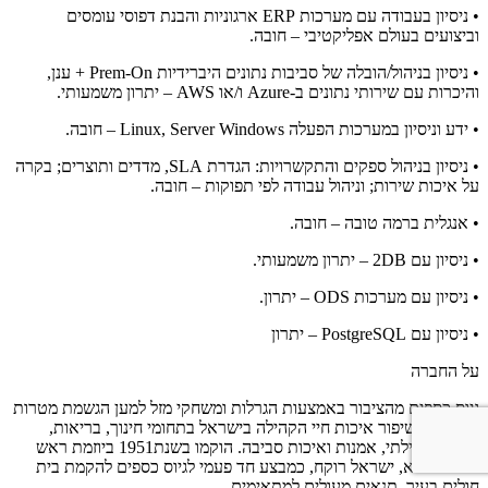
• ניסיון בעבודה עם מערכות ERP ארגוניות והבנת דפוסי עומסים
וביצועים בעולם אפליקטיבי – חובה.
• ניסיון בניהול/הובלה של סביבות נתונים היברידיות Prem-On + ענן,
והיכרות עם שירותי נתונים ב-Azure ו/או AWS – יתרון משמעותי.
• ידע וניסיון במערכות הפעלה Linux, Server Windows – חובה.
• ניסיון בניהול ספקים והתקשרויות: הגדרת SLA, מדדים ותוצרים; בקרה
על איכות שירות; וניהול עבודה לפי תפוקות – חובה.
• אנגלית ברמה טובה – חובה.
• ניסיון עם 2DB – יתרון משמעותי.
• ניסיון עם מערכות ODS – יתרון.
• ניסיון עם PostgreSQL – יתרון
על החברה
גיוס כספים מהציבור באמצעות הגרלות ומשחקי מזל למען הגשמת מטרות
ציבוריות ושיפור איכות חיי הקהילה בישראל בתחומי חינוך, בריאות,
ספורט קהילתי, אמנות ואיכות סביבה. הוקמו בשנת1951 ביוזמת ראש
עיריית ת"א, ישראל רוקח, כמבצע חד פעמי לגיוס כספים להקמת בית
חולים בעיר. תנאים מעולים למתאימים.