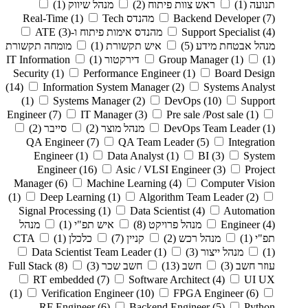
תנועה
(1)
ראש צוות פיתוח
(2)
מנהל שיווק
(1)
(7)
Backend Developer
מהנדס Real-Time
Tech
(1)
(4)
Support Specialist
מהנדס אימות פיתוח ו-ATE
(3)
מנהל אבטחת מידע
(5)
איש תקשורת
(1)
מומחה תקשורת
(1)
(1)
Group Manager
דירקטור
(1)
IT Information
Security
(1)
Performance Engineer
(1)
Board Design
(14)
Information System Manager
(2)
Systems Analyst
(1)
Systems Manager
(2)
DevOps
(10)
Support
Engineer
(7)
IT Manager
(3)
Pre sale /Post sale
(1)
(1)
DevOps Team Leader
מנהל מוצר
(2)
סייבר
(2)
QA Engineer
(7)
QA Team Leader
(5)
Integration
Engineer
(1)
Data Analyst
(1)
BI
(3)
System
Engineer
(16)
Asic / VLSI Engineer
(3)
Project
Manager
(6)
Machine Learning
(4)
Computer Vision
(1)
Deep Learning
(1)
Algorithm Team Leader
(2)
Signal Processing
(1)
Data Scientist
(4)
Automation
(4)
Engineer
מנהל פרויקט
(8)
איש תפ"י
(1)
מנהל
תפ"י
(1)
מנהל רכש
(2)
קניין
(7)
כלכלן
(1)
CTA
(1)
מנהל ייצור
(3)
(1)
Data Scientist Team Leader
עוזר חשב
(3)
חשב
(13)
חשב שכר
(3)
(8)
Full Stack
RT embedded
(7)
Software Architect
(4)
UI UX
(1)
Verification Engineer
(10)
FPGA Engineer
(6)
RF Engineer
(6)
Backend Engineer
(5)
Python