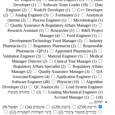
Developer
(1)
Software Team Leader
(18)
Data
Engineer
(2)
NodeJS Developer
(1)
C++ Developer
(2)
Analog Engineer
(3)
Formulator
(1)
Analytical
chemist
(2)
Process Engineer
(1)
Microbiologist
(1)
Quality Assurance & Regulatory Affairs Manager
(1)
Research Assistant
(1)
Researcher
(1)
R&D Project
Manager
(4)
Food Engineer
(1)
Development/Technology Food Manager
(1)
Industry
Pharmacist
(1)
Regulatory Pharmacist
(2)
Responsible
Pharmacist - QP
(1)
Appointed Pharmacist
(2)
Validation Engineer
(3)
Material Engineer
(1)
Medical
Manager/ Director
(2)
Clinical Trial Manager
(1)
Regulatory Affairs Specialist
(2)
Regulatory Affairs
Manager
(2)
Quality Assurance Manager
(3)
QA
Associate/Engineer
(4)
Application Engineer
(1)
Software Engineer
(48)
Physicist
(10)
Algorithm
Developer
(11)
QC Analyst
(6)
Lead System Engineer
(1)
Leading Mechanical Engineer
(3)
מהנדס מכונות
Account Manager
(1)
(18)
תחום
הייטק
(259)
ביוטק
(129)
פיננסים
(34)
תפעול
(9)
בכירים סקטור ציבורי
(2)
בינוי תשתיות ותעשייה
(12)