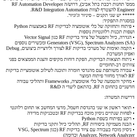
ממס' תחנות רכבת בתל אביב), דרוש/ה RF Automation Developer
Engineer להצטרף לצוות R&D Integration Automation.
***** יש שני תקנים – סיניור וג'וניור.
במסגרת התפקיד:
• פיתוח ותחזוקה של כלי אוטומציה לבדיקות RF באמצעות Python
ושפות תכנות רלוונטיות נוספות
• הגדרה, כיול ותפעול של ציוד בדיקות RF כגון Vector Signal
Generators (VSG), Spectrum Analyzers (SA) ומכשירים נוספים
• הקמה ואימות של מערכי בדיקות RF לצורך ולידציית ביצועים, Debug
ואפיון המערכת
• ניתוח תוצאות הבדיקות, הפקת דוחות מקיפים והצגת הממצאים בפני
צוותים רב-תחומיים
• עבודה משותפת עם מהנדסי חומרה ותוכנה לשילוב אוטומציית בדיקות
RF לאורך מחזור פיתוח המוצר
• מחקר והטמעה של כלי אוטומציה, Frameworks ותהליכי עבודה
חדשניים בתחום ה RF, בהתאם ליעדי ה R&D
דרישות המשרה:
• תואר ראשון או שני בהנדסת חשמל, מדעי המחשב או תחום רלוונטי
• לפחות שנתיים ניסיון מוכח בבדיקות RF ובטכניקות מדידה
• רקע בפיתוח בשפת Python
• הבנה מעמיקה ביסודות RF, תהליכי כיול ותקני בדיקות
• ניסיון מוכח בעבודה עם ציוד בדיקות RF (כגון VSG, Spectrum
Analyzer, Network Analyzer וכדומה)