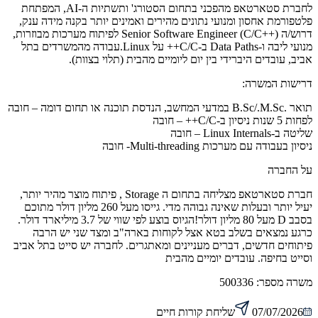
לחברת סטארטאפ מהפכני בתחום הסטורג' ותשתיות ה-AI, המפתחת
פלטפורמת אחסון ומנועי נתונים מהירים ואמינים יותר בקנה מידה ענק,
דרוש/ה Senior Software Engineer (C/C++) לפיתוח מערכות מבוזרות,
מנועי ליבה ו-Data Paths ב-C/C++ על Linux.עבודה מהמשרדים בתל
אביב, עובדים היברידי בין יום ליומיים מהבית (תלוי בצוות).
דרישות המשרה:
תואר .B.Sc/.M.Sc במדעי המחשב, הנדסת תוכנה או תחום דומה – חובה
לפחות 5 שנות ניסיון ב-C/C++ – חובה
שליטה ב-Linux Internals – חובה
ניסיון בעבודה עם מערכות Multi-threading- חובה
על החברה
חברת סטארטאפ מצליחה בתחום ה Storage , פיתוח מוצר מהיר יותר,
יעיל יותר ובעלות שאינה גבוהה מדי. גייסו מעל 260 מליון דולר מתוכם
בסבב D מעל 80 מליון דולר!הגיוס בוצע לפי שווי של 3.7 מיליארד דולר.
כרגע נמצאים בשלב בטא אצל לקוחות בארה"ב ומצד שני יש הרבה
פיתוחים חדשים, דברים מעניינים ומאתגרים. לחברה יש סייט בתל אביב
וסייט בחיפה. עובדים יומיים מהבית
משרה מספר:
500336
07/07/2026
שליחת קורות חיים