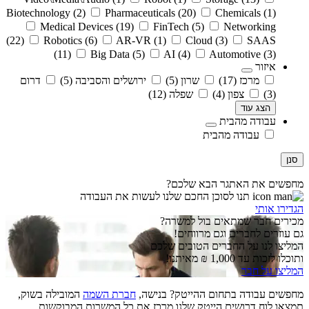
Biotechnology
(2)
Pharmaceuticals
(20)
Chemicals
(1)
Medical Devices
(19)
FinTech
(5)
Networking
(22)
Robotics
(6)
AR-VR
(1)
Cloud
(3)
SAAS
(11)
Big Data
(5)
AI
(4)
Automotive
(3)
איזור
מרכז
(17)
שרון
(5)
ירושלים והסביבה
(5)
דרום
(3)
צפון
(4)
שפלה
(12)
הצג עוד
עבודה מהבית
עבודה מהבית
סנן
מחפשים את האתגר הבא שלכם?
תנו לסוכן החכם שלנו לעשות את העבודה
הגדירו אותי
מכירים חבר שמתאים בול למשרה?
גם עוזרים לחברים וגם מרווחים!
המליצו לנו על החברים הטובים שלכם
ותוכלו לזכות עד 1,000 ₪ מאיתנו!
המליצו על חבר
מחפשים עבודה בתחום ההייטק? בנישה,
חברת השמה
המובילה בשוק,
תמצאו לוח דרושים הייטק שלנו מרכז את כל המשרות המבוקשות