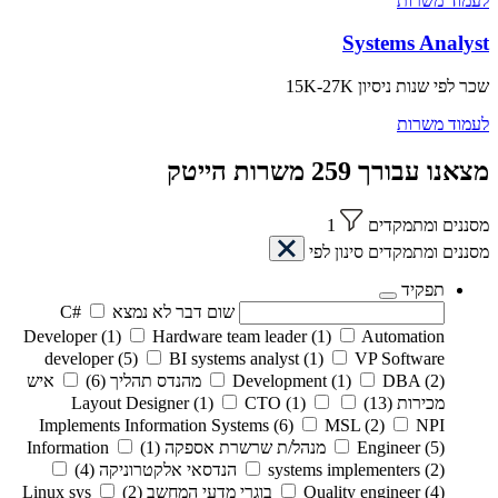
לעמוד משרות
Systems Analyst
שכר לפי שנות ניסיון
15K-27K
לעמוד משרות
מצאנו עבורך
259
משרות
הייטק
מסננים ומתמקדים
1
מסננים ומתמקדים
סינון לפי
תפקיד
שום דבר לא נמצא
C#
Developer
(1)
Hardware team leader
(1)
Automation
developer
(5)
BI systems analyst
(1)
VP Software
(2)
DBA
(1)
Development
מהנדס תהליך
(6)
איש
מכירות
(13)
(1)
CTO
(1)
Layout Designer
Implements Information Systems
(6)
MSL
(2)
NPI
(5)
Engineer
מנהל/ת שרשרת אספקה
(1)
Information
(2)
systems implementers
הנדסאי אלקטרוניקה
(4)
(4)
Quality engineer
בוגרי מדעי המחשב
(2)
Linux sys