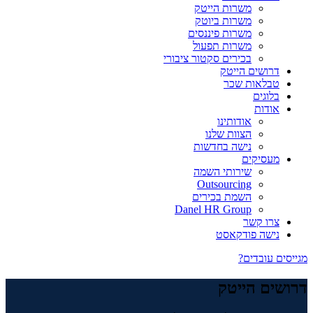
משרות הייטק
משרות ביוטק
משרות פיננסים
משרות תפעול
בכירים סקטור ציבורי
דרושים הייטק
טבלאות שכר
בלוגים
אודות
אודותינו
הצוות שלנו
נישה בחדשות
מעסיקים
שירותי השמה
Outsourcing
השמת בכירים
Danel HR Group
צרו קשר
נישה פודקאסט
מגייסים עובדים?
דרושים הייטק