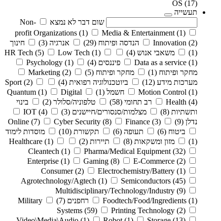
OS
(17)
תעשייה
שום דבר לא נמצא
Non-
profit Organizations
(1)
Media & Entertainment
(1)
(2)
Innovation
הנדסה ופיתוח
(29)
אנרגיה
(3)
חינוך
(1)
משאבי אנוש
(4)
(1)
Low Tech
(5)
HR Tech
(1)
Data as a service
פיננסים
(4)
(1)
Psychology
מחקר ופיתוח
(1)
מחקר ופיתוח
(5)
(2)
Marketing
מערכות מידע
(12)
ביוטכנולוגיה רפואית
(4)
(2)
Sport
(1)
Motion Control
חשמל
(1)
Digital
(1)
Quantum
(4)
Health
רב תחומי
(58)
טלפוניה/סלולר
(2)
בינוי
ותשתיות
(8)
מצלמות/סנסורים/חיישנים
(3)
(4)
IOT
נדלן
(9)
(3)
Finance
(8)
Cyber Security
(7)
Online
ביטוח
(6)
תעופה
(6)
תקשורת
(10)
מוסדות לימוד
(1)
מזון ומשקאות
(8)
תיירות
(2)
(1)
Healthcare
Cleantech
(1)
Pharma/Medical Equipment
(32)
Enterprise
(1)
Gaming
(8)
E-Commerce
(2)
Consumer
(2)
Electrochemistry/Battery
(1)
Agrotechnology/Agtech
(1)
Semiconductors
(45)
Multidisciplinary/Technology/Industry
(9)
(1)
Foodtech/Food/Ingredients
רחפנים
(7)
Military
Systems
(59)
Printing Technology
(2)
Video\Media\Audio
(1)
Robot
(1)
Storage
(13)