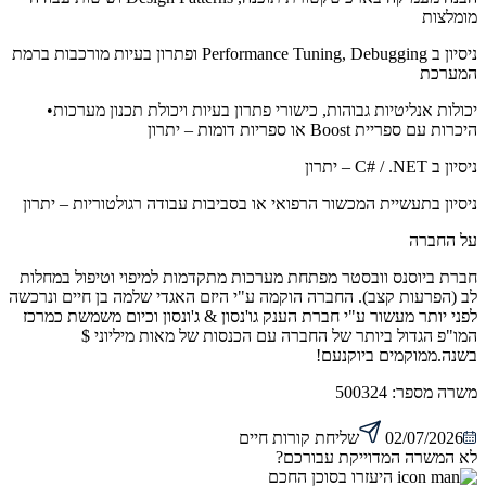
מומלצות
ניסיון ב Performance Tuning, Debugging ופתרון בעיות מורכבות ברמת
המערכת
יכולות אנליטיות גבוהות, כישורי פתרון בעיות ויכולת תכנון מערכות•
היכרות עם ספריית Boost או ספריות דומות – יתרון
ניסיון ב C# / .NET – יתרון
ניסיון בתעשיית המכשור הרפואי או בסביבות עבודה רגולטוריות – יתרון
על החברה
חברת ביוסנס וובסטר מפתחת מערכות מתקדמות למיפוי וטיפול במחלות
לב (הפרעות קצב). החברה הוקמה ע"י היזם האגדי שלמה בן חיים ונרכשה
לפני יותר מעשור ע"י חברת הענק גו'נסון & ג'ונסון וכיום משמשת כמרכז
המו"פ הגדול ביותר של החברה עם הכנסות של מאות מיליוני $
בשנה.ממוקמים ביוקנעם!
משרה מספר:
500324
02/07/2026
שליחת קורות חיים
לא המשרה המדוייקת עבורכם?
היעזרו בסוכן החכם