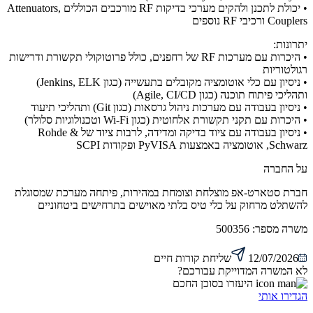
• יכולת לתכנן ולהקים מערכי בדיקות RF מורכבים הכוללים Attenuators,
Couplers ורכיבי RF נוספים
יתרונות:
• היכרות עם מערכות RF של רחפנים, כולל פרוטוקולי תקשורת ודרישות
רגולטוריות
• ניסיון עם כלי אוטומציה מקובלים בתעשייה (כגון Jenkins, ELK)
ותהליכי פיתוח תוכנה (כגון Agile, CI/CD)
• ניסיון בעבודה עם מערכות ניהול גרסאות (כגון Git) ותהליכי תיעוד
• היכרות עם תקני תקשורת אלחוטית (כגון Wi-Fi וטכנולוגיות סלולר)
• ניסיון בעבודה עם ציוד בדיקה ומדידה, לרבות ציוד של Rohde &
Schwarz, אוטומציה באמצעות PyVISA ופקודות SCPI
על החברה
חברת סטארט-אפ מוצלחת וצומחת במהירות, פיתחה מערכת שמסוגלת
להשתלט מרחוק על כלי טיס בלתי מאוישים בתרחישים ביטחוניים
משרה מספר:
500356
12/07/2026
שליחת קורות חיים
לא המשרה המדוייקת עבורכם?
היעזרו בסוכן החכם
הגדירו אותי