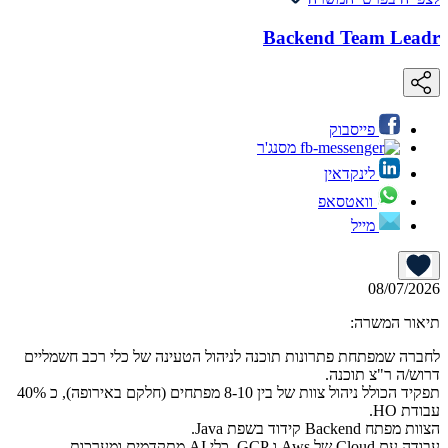
Backend Team Leadr
פייסבוק
מסנג'ר
לינקדאין
וואטסאפ
מייל
08/07/2026
תיאור המשרה:
לחברה שמפתחת פתרונות תוכנה לניהול הטעינה של כלי רכב חשמליים
דרוש/ה ר"צ תוכנה.
תפקיד הכולל ניהול צוות של בין 8-10 מפתחים (חלקם באירופה), כ 40%
עבודת HO.
הצוות מפתח Backend קידוד בשפת Java.
עבודה עם Cloud של Aws ו GCP, כלי AI מתקדמים ומערכות