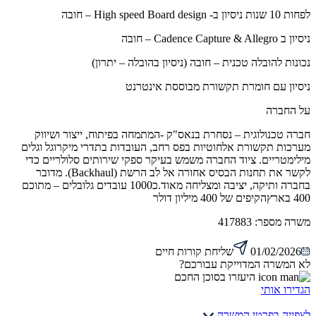
לפחות 10 שנות ניסיון ב- High speed Board design – חובה
ניסיון ב Cadence Capture & Allegro – חובה
נכונות להובלה טכנית – חובה (ניסיון בהובלה – יתרון)
ניסיון עם חומרת תקשורת מבוססת אינטרנט
על החברה
חברה טכנולוגית – נסחרת בנאס"ק -המתמחה בפיתוח, ייצור ושיווק
מערכות תקשורת אלחוטיות בפס רחב, העובדות בתדרי מיקרוגל וגלים
מילימטריים. ציוד החברה משמש בעיקר ספקי שירותים סלולריים כדי
לקשר את תחנות הבסיס אחורה אל לב הרשת (Backhaul). מדובר
בחברה ותיקה, יציבה ומצליחה מאוד.כ1000 עובדים גלובלים – מתוכם
400 בארץהקיפים של 400 מיליון דולר
משרה מספר:
417883
01/02/2026
שליחת קורות חיים
לא המשרה המדוייקת עבורכם?
היעזרו בסוכן החכם
הגדירו אותי
לצפייה בפרטי המשרה