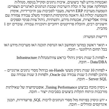
ואבטחת מידע לצד ביצועים, איכות נתונים וסקייל.בנוסף, מנהל/ת
המחלקה אמון על ה ובלת היערכות שכבת הנתונים לאתגרים הצפויים:
הטמעת מערכת ERP חדשה, מעבר לסביבות ענן והיברידיות, אימוץ
והטמעת יכולות AI ודאטה מתקדמות.התפקיד משלב עבודה צמודה עם
צוותי אפליקציות, אבטחת מידע, ותשתיות, ניהול צוות פנימי וספקים
חיצוניים רבים, והובלת פרויקטים רוחביים ותוכניות עבודה. עובדים יום 1
מהבית.
דרישות המשרה:
• תואר ראשון במדעי המחשב ו/או הנדסת תוכנה ו/או מערכות מידע ו/או
בכל תחום הרלוונטי – חובה.
• לפחות 5 שנות ניסיון ניהולי כראש צוות/מנהל/ת Infrastructure
Data/DBA – חובה.
• לפחות 10 שנות ניסיון מעשי on-Hands בניהול מסדי נתונים ארגוניים –
מתוכן לפחות 5 שנות עבודה עם Oracle, ולפחות 3 שנות עבודה עם
Server SQL – חובה.
• ניסיון מוכח בביצוע Tuning Performance, אופטימיזציה של שאילתות
מורכבות וניתוח תקלות ביצועים בסביבות ייצור – חובה.
• ידע וניסיון בפיתוח מול מסדי הנתונים לרבות SQL, פרוצדורות, תכנון
אינדקסים ומודלים – חובה.