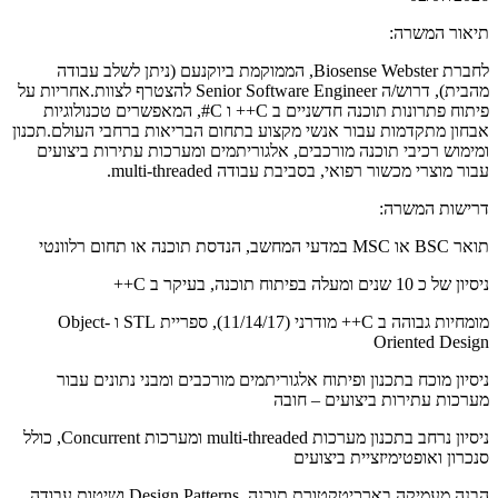
תיאור המשרה:
לחברת Biosense Webster, הממוקמת ביוקנעם (ניתן לשלב עבודה
מהבית), דרוש/ה Senior Software Engineer להצטרף לצוות.אחריות על
פיתוח פתרונות תוכנה חדשניים ב C++ ו C#, המאפשרים טכנולוגיות
אבחון מתקדמות עבור אנשי מקצוע בתחום הבריאות ברחבי העולם.תכנון
ומימוש רכיבי תוכנה מורכבים, אלגוריתמים ומערכות עתירות ביצועים
עבור מוצרי מכשור רפואי, בסביבת עבודה multi-threaded.
דרישות המשרה:
תואר BSC או MSC במדעי המחשב, הנדסת תוכנה או תחום רלוונטי
ניסיון של כ 10 שנים ומעלה בפיתוח תוכנה, בעיקר ב C++
מומחיות גבוהה ב C++ מודרני (11/14/17), ספריית STL ו Object-
Oriented Design
ניסיון מוכח בתכנון ופיתוח אלגוריתמים מורכבים ומבני נתונים עבור
מערכות עתירות ביצועים – חובה
ניסיון נרחב בתכנון מערכות multi-threaded ומערכות Concurrent, כולל
סנכרון ואופטימיזציית ביצועים
הבנה מעמיקה בארכיטקטורת תוכנה, Design Patterns ושיטות עבודה