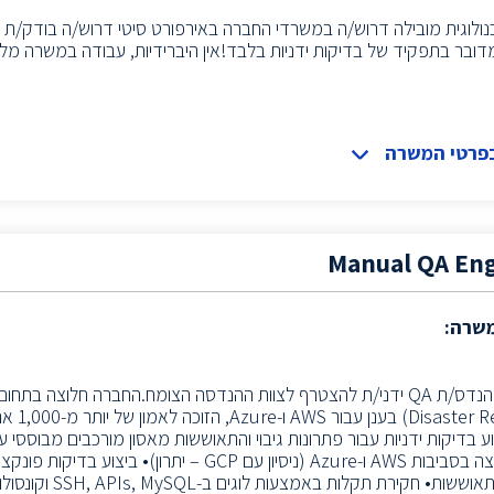
ולוגית מובילה דרוש/ה במשרדי החברה באירפורט סיטי דרוש/ה בודק/ת ת
דובר בתפקיד של בדיקות ידניות בלבד!אין היברידיות, עבודה במשרה 
בפרטי המשרה
Manual QA En
משרה:
דרוש/ה מהנדס/ת QA ידני/ת להצטרף לצוות ההנדסה הצומח.החברה חלוצה בת
(Recovery
וע בדיקות ידניות עבור פתרונות גיבוי והתאוששות מאסון מורכבים מבוססי ע
מקצה לקצה בסביבות AWS ו-Azure (ניסיון עם GCP – יתרון)
ותרחישי התאוששות• חקירת