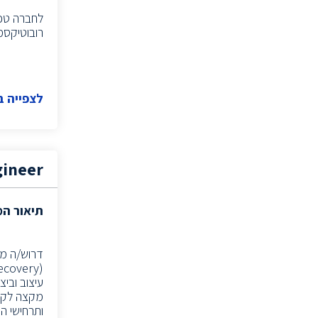
לחברה טכנ
(4)
Tech Support Specialist
רובוטיקסמ
מהנדס אימות פיתוח ו-ATE
(3)
מנהל אבטחת מידע
(5)
איש תקשורת
(1)
לצפייה 
מומחה תקשורת
(1)
(1)
Group Manager
דירקטור
(1)
gineer
(1)
IT Information Security
מזכיר.ת חברה
(1)
תיאור ה
(1)
Performance Engineer
(13)
Board Design
(2)
Information System Manager
(1)
Systems Analyst
עיצוב וביצ
(2)
Systems Manager
(9)
DevOps