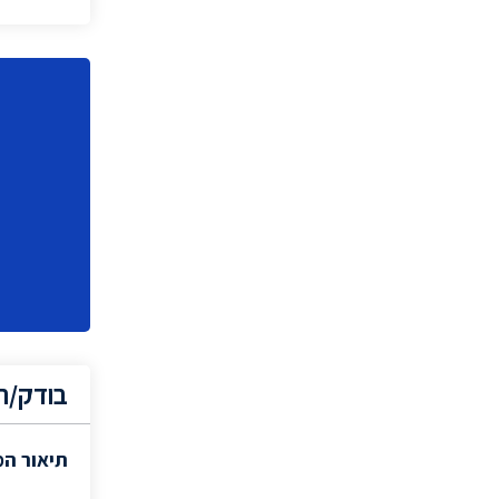
(1)
Technical Recruiter
מהנדס
(2)
נציג/ה רפואי/ת
(6)
(1)
Product Specialist
ייעוץ אירגוני
(1)
ראש צוות תפעול
(1)
(1)
CEO
מנהל כספים
(1)
מנהל אגף
(1)
(1)
Product Marketing Manager
מהנדס תנועה
(1)
בודק/ת 
ראש צוות פיתוח
(2)
מנהל שיווק
(1)
תיאור ה
(7)
Backend Developer
מהנדס Real-Time
(1)