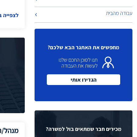
(1)
Campaign Manager
עבודה מהבית
לצפייה 
(2)
Product Leader
מנכ"ל
(1)
(6)
Quality Assurance
(1)
VP Sales
מחפשים את האתגר הבא שלכם?
(2)
Sales Manager
תנו לסוכן החכם שלנו
רכזת גיוס
(2)
לעשות את העבודה
מנהלת גיוס
(1)
מנהל תכנון
הגדירו אותי
(2)
מתכנן
(3)
(4)
Help Desk
(2)
Web Developer
(2)
DFT Eng
(4)
Physical Design
מכירים חבר שמתאים בול למשרה?
מנהל/ת
(6)
Chip Architect