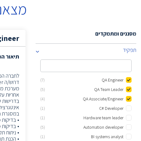
מצאנו
מסננים ומתמקדים
gineer
תפקיד
תיאור ה
לחברה הממ
(7)
QA Engineer
מערכת מור
(5)
QA Team Leader
אחריות על 
(4)
QA Associate/Engineer
אינטגרציה
(1)
C# Developer
במסגרת ה
(1)
Hardware team leader
• בדיקות
• בדיקות 
(5)
Automation developer
• ניתוח תקלות ופתרון ב
(1)
BI systems analyst