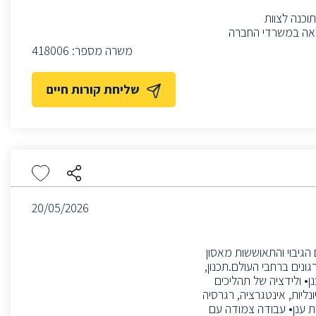
וכנה לצוות
מלאה במשרדי החברה
משרה מספר:
418006
שליחת קורות חיים
20/05/2026
חום הגיבוי והתאוששות מאסון
Disaster ) בענן עבור AWS ו-Azure, הזוכה לאמון של יותר מ-1,000 ארגונים ברחבי העולם.תכנון,
נן• ולידציה של תהליכים
• ביצוע בדיקות פונקציונליות, אינטגרציה, רגרסיה
 תקלות באמצעות לוגים ב-SSH, APIs, MySQL וקונסולות ענן• עבודה צמודה עם