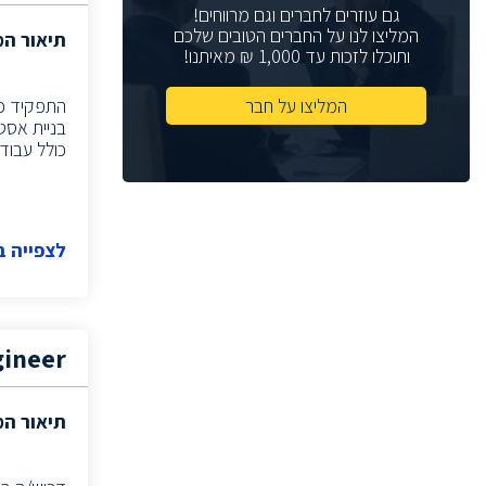
גם עוזרים לחברים וגם מרווחים!
(2)
System Architect
המליצו לנו על החברים הטובים שלכם
תיאור ה
ותוכלו לזכות עד 1,000 ₪ מאיתנו!
(5)
Board Design Team Leader
מהנדס ראשי
(1)
המליצו על חבר
מנהל חשבונות
(15)
בניית אסט
כולל עבודה 
(4)
System Administrator
(2)
Network Engineer
(1)
Verification Team Leader
לצפייה 
(2)
Backend Team Leader
(2)
FPGA Team Leader
(2)
System Team Leader
איש תמיכה Cloud
(1)
gineer
(1)
CISO
(1)
Hardware manager
תיאור ה
(1)
Program Manager
(2)
Product & Test Engineer