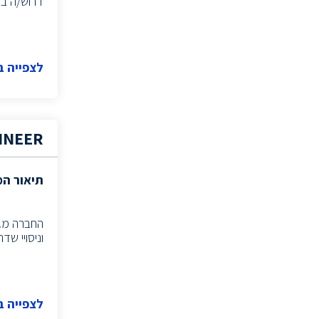
דרוש/ה בודק/ת
(3)
RF System Engineer
(2)
Product Manager
(2)
DATA MANAGER
לצפייה 
מומחה Cloud
(2)
(1)
Information systems project manager
מהנדס תפ"י
(2)
INEER
פסיכולוג תעסוקתי
(1)
(1)
Technology Sourcer
תיאור ה
סורסר/ית
(2)
(1)
Executive Search
תפעול
(1)
וניסויי שדה.כתיבת מסמכי 
(2)
Information Security Specialist
(1)
Information Security Expert
ייעוץ
(1)
לצפייה 
(1)
Technical Recruiter