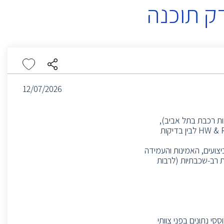
12/07/2026
ת רכבת בתל אביב),
דרוש/ה RF/HW & System Validation Engineer להוות חיבור בין HW & RF Validation לבין בדיקות
ביצועים, האמינות והעמידה
SDR (Sof) ושל מערכות טקטיות רב-שכבתיות (לרבות
ניתוחים מבוססי נתונים בפני צוותי