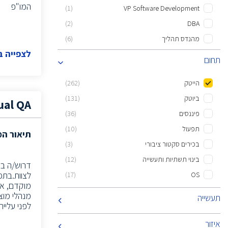
המו"פ
(1)
VP Software Development
(2)
DBA
מהנדס תהליך
(6)
לצפייה 
איש מכירות
(13)
תחום
(1)
Layout Designer
הייטק
(262)
(1)
CTO
ביוטק
(131)
(6)
Implements Information Systems
al QA
פיננסים
(36)
(2)
MSL
תפעול
(10)
(4)
NPI Engineer
תיאור ה
בכירים סקטור ציבורי
(3)
מנהל/ת שרשרת אספקה
(1)
בינוי תשתיות ותעשייה
(12)
(2)
Information systems implementers
לצוות.בתפ
(17)
OS
הנדסאי אלקטרוניקה
(6)
מוקדם, אי
(4)
Quality engineer
מנהלי מוצר
תעשייה
לפני עלייה
בוגרי מדעי המחשב
(2)
(2)
Linux sys admin
איזור