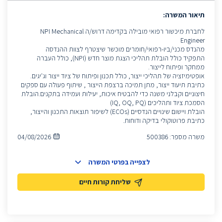
תיאור המשרה:
לחברת מיכשור רפואי מובילה בקדימה דרוש/ה NPI Mechanical
Engineer
מהנדס מכני/ביו-רפואי/חומרים מוכשר שיצטרף לצוות ההנדסה
התפקיד כולל הובלת תהליכי הצגת מוצר חדש (NPI), כולל העברה
ממחקר ופיתוח לייצור.
אופטימיזציה של תהליכי ייצור, כולל תכנון ופיתוח של ציוד ייצור וג'יגים.
כתיבת תיעוד ייצור, מתן תמיכה ברצפת הייצור , שיתוף פעולה עם ספקים
חיצוניים וקבלני משנה כדי להבטיח איכות, יעילות ועמידה בתקנים.הובלת
הסמכת ציוד ותהליכים (IQ, OQ, PQ)
הובלת ויישום שינויים הנדסיים (ECOs) לשיפור תוצאות התכנון והייצור,
כתיבת פרוטוקולי בדיקה ודוחות.
משרה מספר:
500386
04/08/2026
לצפייה בפרטי המשרה
שליחת קורות חיים