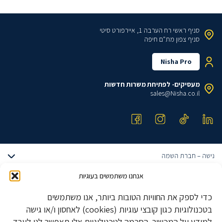
סניף ראשי
רח הערבה 1, איירפורט סיטי
סניף צפון
מת"ם חיפה
Nisha Pro
מעסיקים- לפתיחת משרות חדשות
sales@Nisha.co.il
נישה – חברת השמה
אודותינו
אנחנו משתמשים בעוגיות
דרושים הייטק
הצוות שלנו
כדי לספק את החוויות הטובות ביותר, אנו משתמשים
דרושים מתכנתים
טבלאות שכר
משרות הייטק מבוקשות
בטכנולוגיות כגון קובצי עוגיות (cookies) לאחסון ו/או גישה
דרושים QA ובודקי תוכנה
מגייסים עובדים?
למידע על המכשיר. הסכמה לטכנולוגיות אלו תאפשר לנו לעבד