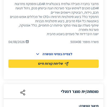
מדובר בחברה מובילה עולמית בטכנולוגיית LiDAR ומספקת פתרונות
LiDAR מוכנים לשימוש עבור מערכות הגנה וביטחון פנים, ניהול תנועה
חכם, ניידות, רובוטיקה ויישומים אוויריים.
התפקיד כולל ביצוע סימולציות תרמיות ו-CFD של מכלולים אופטו-מכניים
באמצעות כלי FEA מרובים, ביצוע סימולציות מבניות
שיתוף פעולה עם צוותי מחקר ופיתוח רב-תחומיים, כולל אופטיקה,
מערכות וחומרה.
ישנה היברידיות של פעמיים בשבוע מהבית.
משרה מספר:
500408
04/08/2026
לצפייה בפרטי המשרה
שליחת קורות חיים
מומחה/ית מוצר דנטלי
תיאור המשרה: