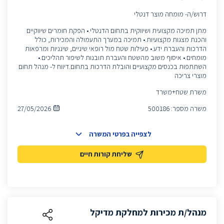
דרוש/ה- מומחה מוצר דנטלי
מתן תמיכה מקצועית ושיווקית בתחום הדנטלי.• הפקת חומרים שיווקיים
והכנת מצגות מקצועיות.• תמיכה במערך התעמולה והמכירות, כולל
הדרכות והעברת ידע.• פעילות שטח מול רופאי שיניים, שינניות ומרפאות
מומחים.• איסוף משוב מהשטח והעברת תובנות לשיפור תהליכים.•
השתתפות בכנסים מקצועיים והובלת הדרכות בתחום.דיווח ל- מנהל תחום
מוצרי צריכה
משרת שטח+משרד
משרה מספר:
500186
27/05/2026
לצפייה בפרטי המשרה
שליחת קורות חיים
מנהל/ת מכירות למחלקת מדיקל