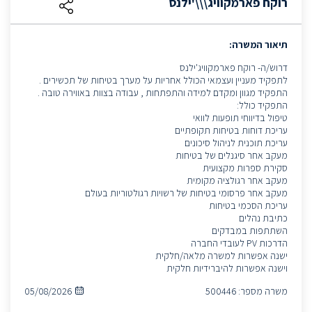
רוקח פארמקוויג\\\'ילנס
תיאור המשרה:
דרוש/ה- רוקח פארמקוויג'ילנס
לתפקיד מעניין ועצמאי הכולל אחריות על מערך בטיחות של תכשירים .
התפקיד מגוון ומקדם למידה והתפתחות , עבודה בצוות באווירה טובה .
התפקיד כולל:
טיפול בדיווחי תופעות לוואי
עריכת דוחות בטיחות תקופתיים
עריכת תוכנית לניהול סיכונים
מעקב אחר סיגנלים של בטיחות
סקירת ספרות מקצועית
מעקב אחר רגולציה מקומית
מעקב אחר פרסומי בטיחות של רשויות רגולטוריות בעולם
עריכת הסכמי בטיחות
כתיבת נהלים
השתתפות במבדקים
הדרכות PV לעובדי החברה
ישנה אפשרות למשרה מלאה/חלקית
וישנה אפשרות להיברידיות חלקית
משרה מספר:
500446
05/08/2026