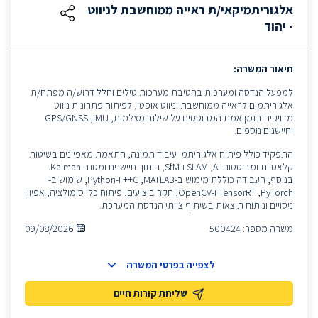
אלגוריתמיקאי/ת ראייה ממוחשבת לניווט
- יהוד
תיאור המשרה:
למפעל הנדסה ומערכות בחטיבת מערכות טילים וחלל דרוש/ה מפתח/ת
אלגוריתמים לראייה ממוחשבת וניווט אופטי, לפיתוח פתרונות ניווט
מדויקים בזמן אמת המבוססים על שילוב מצלמות, IMU, ‏GPS/GNSS
וחיישנים נוספים.
התפקיד כולל פיתוח אלגוריתמי עיבוד תמונה, התאמת מאפיינים בשיטות
קלאסיות ומבוססות AI, ‏SLAM ו-SfM, היתוך חיישנים ומסנני Kalman.
בנוסף, העבודה כוללת מימוש ב-MATLAB, ‏C++ ו-Python, שימוש ב-
PyTorch, ‏TensorRT ו-OpenCV, חקר ביצועים, פיתוח כלי סימולציה, אפיון
ניסויים וניתוח תוצאות בשיתוף צוותי הנדסת המערכת.
משרה מספר:
500424
09/08/2026
לצפייה בפרטי המשרה
שליחת קורות חיים