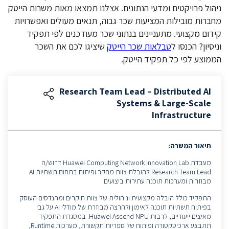
ניהול פרויקטים ומדעי הנתונים. אצלנו תמצאו מאות משרות הייטק
מחברות מובילות המציעות שכר גבוה, תנאים מעולים ואפשרויות
קידום מקצועי. מתעניינים בנתוני שכר מעודכנים לפי תפקיד
וניסיון? הכנסו ל
טבלאות שכר הייטק
שיציגו לכם את השכר
הממוצע לפי כל תפקיד הייטק.
Research Team Lead – Distributed AI
Systems & Large-Scale
Infrastructure
תיאור המשרה:
מעבדת Huawei Computing Network Innovation Lab דרוש/ה
Research Team Lead להובלת צוות מחקר ופיתוח בתחום תשתיות AI
מבוזרות ומערכות תוכנה עתירות ביצועים.
התפקיד כולל הובלה מקצועית וניהולית של צוות חוקרים ומהנדסים העוסק
בפיתוח תשתיות תוכנה לאימון ולהרצה מבוזרת של מודלי AI על גבי
מאיצים ייעודיים, לרבות Huawei Ascend NPU. במסגרת התפקיד
תתבצע ארכיטקטורה ופיתוח של ספריות תקשורת, מערכות Runtime,