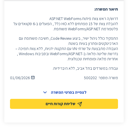
תיאור המשרה:
דרוש/ה ראש צוות פיתוח ASP.NET WebForms
להובלת צוות של 15 מפתחים ללא HO כלל , הפועלים ב-6 סקוואדים על
פלטפורמת WebForms/ASP.NET משותפת.
התפקיד כולל ניהול ישיר, ביצוע Code Review, חשיבה משותפת עם
הארכיטקטים ופתרון בעיות בשטח.
העבודה מתבצעת על שרתי VN עם התקנות ידניות, ללא צוות תמיכה –
נדרשת שליטה מלאה ב-WebForms/ASP.NET ובסביבות Windows ,
אחריות מלאה ומומחיות טכנולוגית.
עבודה במשרדים בתל אביב, ללא היברידיות.
משרה מספר:
500202
01/06/2026
לצפייה בפרטי המשרה
שליחת קורות חיים