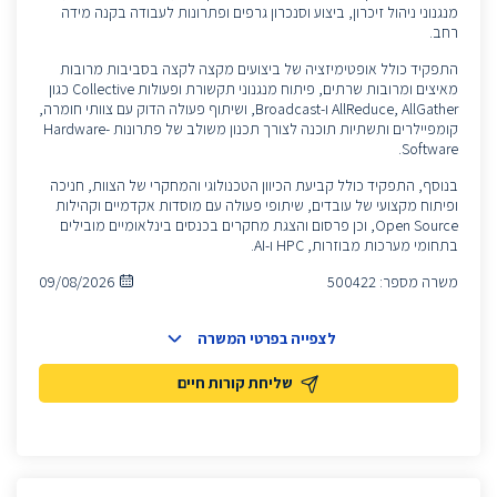
מנגנוני ניהול זיכרון, ביצוע וסנכרון גרפים ופתרונות לעבודה בקנה מידה
רחב.
התפקיד כולל אופטימיזציה של ביצועים מקצה לקצה בסביבות מרובות
מאיצים ומרובות שרתים, פיתוח מנגנוני תקשורת ופעולות Collective כגון
AllReduce, AllGather ו-Broadcast, ושיתוף פעולה הדוק עם צוותי חומרה,
קומפיילרים ותשתיות תוכנה לצורך תכנון משולב של פתרונות Hardware-
Software.
בנוסף, התפקיד כולל קביעת הכיוון הטכנולוגי והמחקרי של הצוות, חניכה
ופיתוח מקצועי של עובדים, שיתופי פעולה עם מוסדות אקדמיים וקהילות
Open Source, וכן פרסום והצגת מחקרים בכנסים בינלאומיים מובילים
בתחומי מערכות מבוזרות, HPC ו-AI.
משרה מספר:
500422
09/08/2026
לצפייה בפרטי המשרה
שליחת קורות חיים