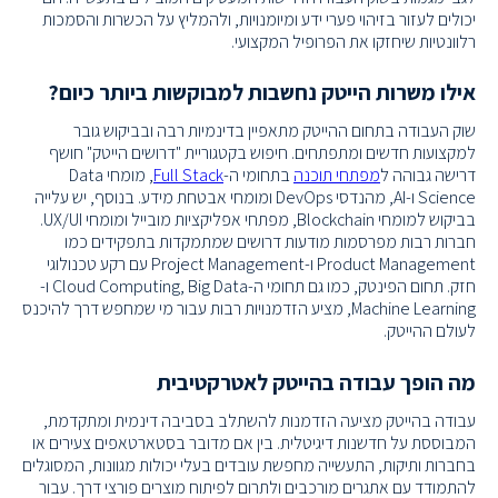
יכולים לעזור בזיהוי פערי ידע ומיומנויות, ולהמליץ על הכשרות והסמכות
רלוונטיות שיחזקו את הפרופיל המקצועי.
אילו משרות הייטק נחשבות למבוקשות ביותר כיום?
שוק העבודה בתחום ההייטק מתאפיין בדינמיות רבה ובביקוש גובר
למקצועות חדשים ומתפתחים. חיפוש בקטגוריית "דרושים הייטק" חושף
דרישה גבוהה ל
מפתחי תוכנה
בתחומי ה-
Full Stack
, מומחי Data
Science ו-AI, מהנדסי DevOps ומומחי אבטחת מידע. בנוסף, יש עלייה
בביקוש למומחי Blockchain, מפתחי אפליקציות מובייל ומומחי UX/UI.
חברות רבות מפרסמות מודעות דרושים שמתמקדות בתפקידים כמו
Product Management ו-Project Management עם רקע טכנולוגי
חזק. תחום הפינטק, כמו גם תחומי ה-Cloud Computing, Big Data ו-
Machine Learning, מציע הזדמנויות רבות עבור מי שמחפש דרך להיכנס
לעולם ההייטק.
מה הופך עבודה בהייטק לאטרקטיבית
עבודה בהייטק מציעה הזדמנות להשתלב בסביבה דינמית ומתקדמת,
המבוססת על חדשנות דיגיטלית. בין אם מדובר בסטארטאפים צעירים או
בחברות ותיקות, התעשייה מחפשת עובדים בעלי יכולות מגוונות, המסוגלים
להתמודד עם אתגרים מורכבים ולתרום לפיתוח מוצרים פורצי דרך. עבור