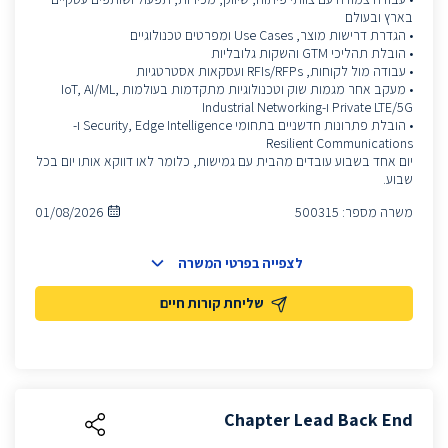
בארץ ובעולם
• הגדרת דרישות מוצר, Use Cases ומפרטים טכנולוגיים
• הובלת תהליכי GTM והשקות גלובליות
• עבודה מול לקוחות, RFIs/RFPs ועסקאות אסטרטגיות
• מעקב אחר מגמות שוק וטכנולוגיות מתקדמות בעולמות IoT, AI/ML,
Private LTE/5G ו-Industrial Networking
• הובלת פתרונות חדשניים בתחומי Security, Edge Intelligence ו-
Resilient Communications
יום אחד בשבוע עובדים מהבית עם גמישות, כלומר לאו דווקא אותו יום בכל
שבוע.
משרה מספר:
500315
01/08/2026
לצפייה בפרטי המשרה
שליחת קורות חיים
Chapter Lead Back End