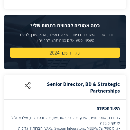
כמה אמורים להרוויח בתחום שלי?
נתוני השכר המעודכנים ביותר נמצאים אצלנו, אז אין צורך להסתבך
מעכשיו כששואלים כמה תרצו להרוויח (:
סקר השכר 2024
Senior Director, BD & Strategic
Partnerships
תיאור המשרה:
• הגדרת אסטרטגיית הערוץ: אילו סוגי שותפים, אילו ורטיקלים, אילו מסלולי
שיתוף פעולה
• גיוס פעיל של VARs, System Integrators, MSSPs וחברות IT גדולות