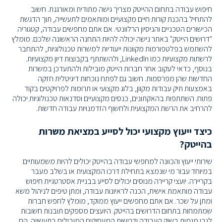
חיפוש עבודה בתחום ההייטק מצריך גישה מתודית ומאורגנת. חשוב
להתחיל בהכנת קורות חיים מקצועיים ומותאמים לתעשייה, תוך הדגשת
הכישורים הטכניים והניסיון הרלוונטי. אם אתם מחפשים עבודה, קטגוריה
"דרושים הייטק" באתר נישה יכולה להיות התחנה הראשונה שלכם. מומלץ
להשתמש בפלטפורמות מקוונות ייעודיות למשרות טכנולוגיות, להתחבר
לרשתות מקצועיות כמו LinkedIn, ולהשתתף בקבוצות דיון מקצועיות.
בנוסף, כדאי לעקוב אחר חברות הייטק מובילות ולהתעדכן במשרות
החדשות שהן מפרסמות. חשוב גם לפתח נוכחות דיגיטלית חזקה
באמצעות תיק עבודות מקוון, בלוג מקצועי או תרומות לפרויקטים בקוד
פתוח. השתתפות בהאקתונים, כנסים מקצועיים וסדנאות טכנולוגיות יכולה
להרחיב את הרשת המקצועית ולחשוף הזדמנויות עבודה חדשות.
כיצד ייעוץ מקצועי יכול לסייע במציאת משרות
בהייטק?
שירותי ייעוץ והכוונה למחפשי עבודה בהייטק יכולים להיות משמעותיים
במיוחד עבור מי שנמצא בתחילת דרכו המקצועית או בשלב מעבר
בקריירה. יועצי קריירה מנוסים יכולים לסייע בבניית אסטרטגיית חיפוש
עבודה מותאמת אישית, הכנה לראיונות עבודה, ומתן טיפים לניהול משא
ומתן על שכר. אם אתם מחפשים ייעוץ ממוקד, מומלץ לחפש חברות
שמתמחות בתחום הדרושים בהייטק. היועצים מספקים תובנות חשובות
לגבי מגמות בשוק העבודה ודרישות המעסיקים המובילים בתעשייה. הם