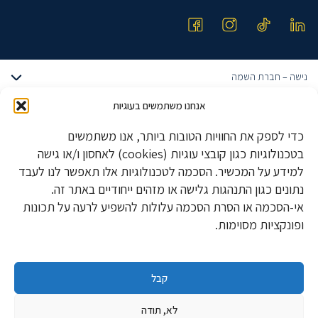
נישה – חברת השמה
אודותינו
אנחנו משתמשים בעוגיות
דרושים הייטק
הצוות שלנו
כדי לספק את החוויות הטובות ביותר, אנו משתמשים
דרושים מתכנתים
טבלאות שכר
משרות הייטק מבוקשות
בטכנולוגיות כגון קובצי עוגיות (cookies) לאחסון ו/או גישה
דרושים QA ובודקי תוכנה
מגייסים עובדים?
למידע על המכשיר. הסכמה לטכנולוגיות אלו תאפשר לנו לעבד
פיתוח אלגוריתמים
דרושים UX UI
דרושים ביוטק
סוכן חכם
נתונים כגון התנהגות גלישה או מזהים ייחודיים באתר זה.
מהנדסי חומרה
דרושים סייבר
בלוג מאמרים
אי-הסכמה או הסרת הסכמה עלולות להשפיע לרעה על תכונות
דרושים רוקחים
BI Developer
תפעול
דרושים חומרה
ופונקציות מסוימות.
צרו קשר
דרושים אבטחת איכות ואמינות
Front End Developer
דרושים אנליסטים
תקנון נישה
דרושים חשבי שכר
דרושים הנדסה ותפעול
המשרות של נישה
Fullstack Developer
דרושים מהנדסי חשמל
הצהרת נגישות
דרושים כלכלנים
דרושים קליניקה ורגולציה
Data Engineer
קבל
דרושים מהנדסי מכונות
משרות הייטק
הצהרת פרטיות
דרושים הנהלת חשבונות
דרושים כימיה
QA Team Lead
דרושים Java
משרות ביוטק
Nisha Executive
דרושים רואי חשבון
לא, תודה
דרושים ביולוגיה
Stock footage provided by Pressmaster, downloaded from
videvo.net
מנהלי מוצר