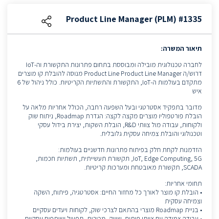
Product Line Manager (PLM) #1335
תיאור המשרה:
לחברה טכנולוגית מובילה ומבוססת בתחום פתרונות התקשורת וה-IoT
דרוש/ה Product Line Product Line Manager מנוסה להובלת קו מוצרים
מתקדם בעולמות ה-IoT, התקשורת והתשתיות הקריטיות. כולל ניהול של 6
איש
מדובר בתפקיד אסטרטגי ובעל השפעה רחבה, הכולל אחריות מלאה על
הובלת פורטפוליו מוצרים מקצה לקצה: הגדרת Roadmap, ניתוח שוק
ולקוחות, עבודה מול צוותי R&D, הובלת השקות, יצירת בידול עסקי
וטכנולוגי והובלת צמיחה עסקית גלובלית.
הזדמנות לקחת חלק בפיתוח פתרונות חדשניים בעולמות:
IoT, Edge Computing, 5G, תקשורת תעשייתית, תשתיות חכמות,
SCADA, תקשורת מאובטחת ומערכות קריטיות.
תחומי אחריות:
• הובלת קו מוצר לאורך כל מחזור החיים: אסטרטגיה, פיתוח, השקה
וצמיחה עסקית
• בניית Roadmap מוצרי בהתאם לצרכי שוק, לקוחות ויעדים עסקיים
• עבודה צמודה עם צוותי פיתוח, שיווק, מכירות, תפעול ושותפים עסקיים