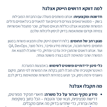
למה דווקא דרושים הייטק אצלנו?
חדשנות ומקצועיות:
אנחנו משתפים פעולה עם החברות המובילות
בשוק – מסטארטאפים צעירים ודינמיים ועד לתאגידים בינלאומיים גדולים.
המשרות שתמצאו אצלנו כוללות תנאים מעולים, שכר מתגמל ואפשרויות
צמיחה וקידום שמותאמות בדיוק לניסיון וליכולות שלכם.
מגוון רחב של תחומים:
בלוח דרושים הייטק שלנו תמצאו משרות במגוון
תחומים: פיתוח תוכנה, אבטחת מידע וסייבר, ניהול מוצר, QA, DevOps
ועוד. אנחנו דואגים שהתוכן יהיה עדכני ומדויק, כדי שתוכלו למצוא את
המשרה שהכי מתאימה לכם בצורה פשוטה ונוחה.
כלי סינון ידידותיים ופשוטים לשימוש:
באמצעות המערכת
האינטראקטיבית שלנו תוכלו לסנן בקלות את המשרות לפי תחום, מיקום
גיאוגרפי ורמת ניסיון, וכך תגיעו במהירות למשרות שמתאימות בדיוק לכם.
מה תקבלו אצלנו?
מידע מקיף וברור על כל משרה:
תיאורי תפקיד מפורטים,
דרישות ספציפיות, תנאי שכר והטבות – הכל כתוב בשקיפות
מלאה וברורה, כדי שתדעו בדיוק מה אתם מקבלים.