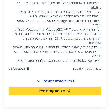
• בניית מסגרת שותפות: מבנה תמריצים, הסמכה, תוכן מכירה, co-
marketing
• עבודה משולבת עם מנהל השותפים הקיים , סמנכ"ל שיווק ומכירות,
וגורמים תפעוליים כמו מחלקת אונבורדינג, אוטומציות ו AI.
• איתור והגדרת target accounts אסטרטגיים – ארגונים בעלי 500+
עובדים
• פתיחת הזדמנויות מול CIO, VP IT, סמנכ"ל שירות, סמנכ"ל מכירות
• ניהול תהליכי מכירה מורכבים ורב-שלביים – מפגישת גילוי ועד חתימה
• שיתוף פעולה עם צוות Product ו-CS להתאמת הצעת הערך ל-
Enterprise
• נוכחות בכנסים, מפגשים מקצועיים וקהילות IT ואבטחת מידע בישראל
• בניית מוניטין אישי שמשרת את מיצוב ECHO Center כפלטפורמת AI
מובילה
• איסוף intelligence תחרותי מהשוק והעברתו לצוות המוצר והשיווק
משרה מספר:
500457
06/08/2026
לצפייה בפרטי המשרה
שליחת קורות חיים