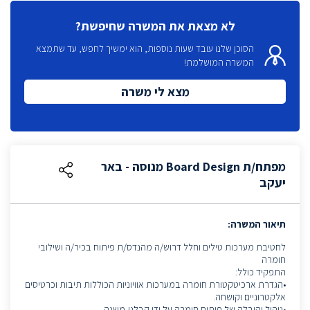
לא מצאת את המשרה שחיפשת?
הסוכן שלנו עובד שעות נוספות, הוא ימשיך לחפש, עד שתמצא
המשרה המושלמת!
מצא לי משרה
מפתח/ת Board Design מנוסה - באר
יעקב
תיאור המשרה:
לחטיבת מערכות טילים וחלל דרוש/ה מהנדס/ת פיתוח בכיר/ה ושילובי
חומרה
התפקיד כולל:
•הגדרת ארכיטקטורת חומרה במערכות אוויוניות הכוללות תיבות וכרטיסים
אלקטרוניים וקושחה.
•ניהול והובלה של פיתוח חומרה על ידי קבלני-משנה.