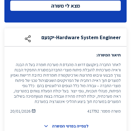
מצא לי משרה
Hardware System Engineer-יקנעם
תיאור המשרה:
לאתר החברה ביוקנעם דרוש.ה מהנדס.ת מערכת חומרה בעל.ת הבנה
וראייה מערכתית להובלת פיתוח מוצרי החברהבמסגרת התפקיד:הבנת
צורך מבצעי וגיבוש פתרונות וארכיטקטורה חומרתית כתיבת דרישות ואפיון
למוצרים תוך ראייה רוחבית של הפרויקטים השוניםניהול טכני של פיתוח
מוצרי החברה – עבודה מול כלל הגופים הרלוונטיים בהם : כלל גופי
הפיתוח, מנהלי תוכניות, גופי ייצור. בעל יכולת הפעלת צוותים במטריצה,
ראיה מערכתית, יכולת למידה מהירה ועבודה בצוות מגווןתמיכה בשילוב
המוצרים במערכת תוך ביצוע תהליכי אינטגרציה במערכת
משרה מספר:
417792
20/01/2026
לצפייה בפרטי המשרה