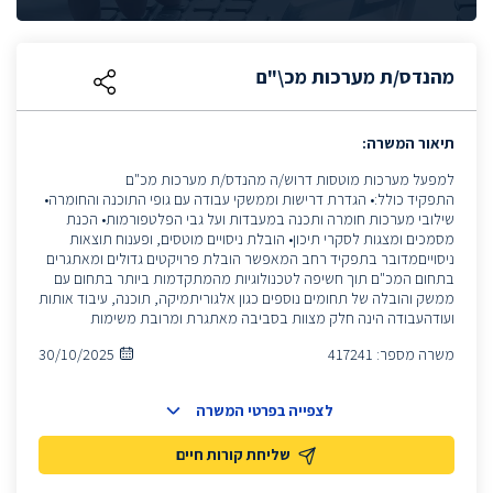
מהנדס/ת מערכות מכ\"ם
תיאור המשרה:
למפעל מערכות מוטסות דרוש/ה מהנדס/ת מערכות מכ"ם
התפקיד כולל:• הגדרת דרישות וממשקי עבודה עם גופי התוכנה והחומרה•
שילובי מערכות חומרה ותכנה במעבדות ועל גבי הפלטפורמות• הכנת
מסמכים ומצגות לסקרי תיכון• הובלת ניסויים מוטסים, ופענוח תוצאות
ניסוייםמדובר בתפקיד רחב המאפשר הובלת פרויקטים גדולים ומאתגרים
בתחום המכ"ם תוך חשיפה לטכנולוגיות מהמתקדמות ביותר בתחום עם
ממשק והובלה של תחומים נוספים כגון אלגוריתמיקה, תוכנה, עיבוד אותות
ועודהעבודה הינה חלק מצוות בסביבה מאתגרת ומרובת משימות
משרה מספר:
417241
30/10/2025
לצפייה בפרטי המשרה
שליחת קורות חיים