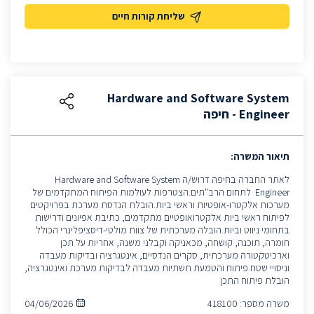
שליחת קורות חיים
Hardware and Software System
Engineer - חיפה
תיאור המשרה:
לאתר החברה בחיפה דרוש/ה Hardware and Software System
Engineer לתחום הרב"תים.הצטרפות לעולמות הפיתוח המתקדמים של
מערכות אלקטרו-אופטיות וראשי ביות.הובלת הנדסת מערכת בפרויקטים
לפיתוח ראשי ביות אלקטרואופטיים מתקדמים, כתיבת אפיונים ודרישות
בתחומי ניווט וביות.הובלה מערכתית של צוות מולטי-דיסציפלינרי הכולל
חומרה, תוכנה, קושחה, מכאניקה וקבלני משנה, אחריות על תכן
וארכיטקטורה מערכתית, סקרים הנדסיים, אינטגרציה ובדיקות מעבדה
וניסויי שטח.פיתוח והטמעת תשתיות מעבדה לבדיקות מערכת ואינטגרציה,
הובלת פיתוח התכן
משרה מספר:
418100
04/06/2026