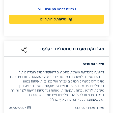
לצפייה בפרטי המשרה
שליחת קורות חיים
מהנדס/ת מערכת מתמרנים - יקנעם
תיאור המשרה:
דרוש/ה מהנדס/ת מערכת מתמרנים לתפקיד הכולל:הובלת פיתוח
והנדסת מערכת למערכים המתמרנים בזרוע היבשההשתלבות בפרויקטים
מולטי דיסיפלינריים הכוללים עבודה מול מגוון צוותי פיתוח במגוון
דיסיפלינות גיבוש קונספטים ובניית ארכיטקטורת מערכתביצוע תכן
מערכתי לוידאו , מתח , תקשורות , אותות ועוד ניתוח דרישות לקוח וגזירת
דרישות פנימיות לכלל הדיסיפלינותבניית תוכנית אינטגרציה
ושילוביםהובלת ניסוי הפיתוח בארץ ובחו"ל
משרה מספר:
413702
04/02/2026