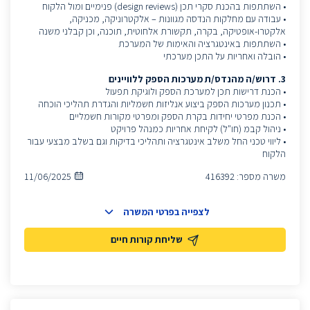
• השתתפות בהכנת סקרי תכן (design reviews) פנימיים ומול הלקוח
• עבודה עם מחלקות הנדסה מגוונות – אלקטרוניקה, מכניקה,
אלקטרו-אופטיקה, בקרה, תקשורת אלחוטית, תוכנה, וכן קבלני משנה
• השתתפות באינטגרציה והאימות של המערכת
• הובלה ואחריות על התכן מערכתי
3. דרוש/ה מהנדס/ת מערכות הספק ללוויינים
• הכנת דרישות תכן למערכת הספק ולוגיקת תפעול
• תכנון מערכות הספק ביצוע אנליזות חשמליות והגדרת תהליכי הוכחה
• הכנת מפרטי יחידות בקרת הספק ומפרטי מקורות חשמליים
• ניהול קבמ (חו"ל) לקיחת אחריות כמנהל פרויקט
• ליווי טכני החל משלב אינטגרציה ותהליכי בדיקות וגם בשלב מבצעי עבור
הלקוח
משרה מספר:
416392
11/06/2025
לצפייה בפרטי המשרה
שליחת קורות חיים