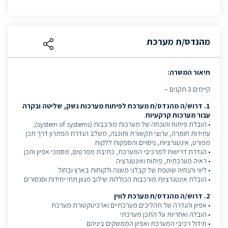
מהנדס/ת מערכת
תיאור המשרה:
קיימים 3 תקנים –
1. דרוש/ה מהנדס/ת מערכת לפיתוח מערכות נשק, שליטה ובקרה
עבור מערכות קרקעיות
• הובלת פיתוח והוכחה של מערכות מורכבות (system of systems),
עתירות חומרה, ערוצי תקשורת ותוכנה, משלב הגדרת הפתרון דרך תכן
מפורט, אינטגרציות, ניסויים והספקות ללקוח
• הגדרת דרישות למרכיבי המערכת, כתיבת מפרטים, מסמכי אפיון ותכן
• ראיה מערכתית, פיתוח ואינטגרציה
• ליווי והנחיה שוטפת של קבלני משנה ולקוחות בארץ ובחול
• הובלת אינטגרציות מורכבות הכוללות שילוב מגוון תתי יחידות וסנסורים
2. דרוש/ה מהנדס/ת מערכת לווין
• אפיון והגדרה של תהליכים מערכתיים וארכיטקטורת מערכת
• הובלה ואחריות על התכן מערכתי
• מידול רכיבי המערכת ואפיון הממשקים ביניהם