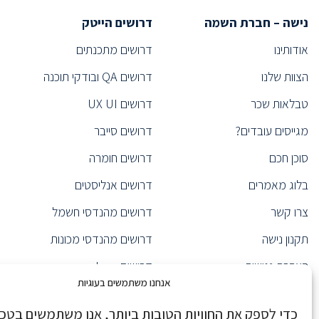
נישה – חברת השמה
דרושים הייטק
אודותינו
דרושים מתכנתים
הצוות שלנו
דרושים QA ובודקי תוכנה
טבלאות שכר
דרושים UX UI
מגייסים עובדים?
דרושים סייבר
סוכן חכם
דרושים חומרה
בלוג מאמרים
דרושים אנליסטים
צרו קשר
דרושים מהנדסי חשמל
תקנון נישה
דרושים מהנדסי מכונות
הצהרת נגישות
דרושים Java
אנחנו משתמשים בעוגיות
הצהרת פרטיות
דרושים מערכות מידע
כדי לספק את החוויות הטובות ביותר, אנו משתמשים בטכנו