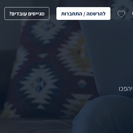
להרשמה / התחברות
מגייסים עובדים?
הפכו