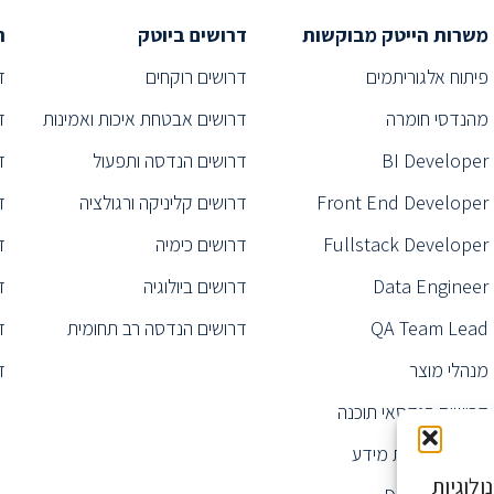
משרות הייטק מבוקשות
דרושים ביוטק
ת
פיתוח אלגוריתמים
דרושים רוקחים
ד
מהנדסי חומרה
דרושים אבטחת איכות ואמינות
ד
BI Developer
דרושים הנדסה ותפעול
ד
Front End Developer
דרושים קליניקה ורגולציה
ד
Fullstack Developer
דרושים כימיה
ד
Data Engineer
דרושים ביולוגיה
ד
QA Team Lead
דרושים הנדסה רב תחומית
ד
מנהלי מוצר
ד
דרושים הנדסאי תוכנה
מנהל מערכות מידע
לוגיות