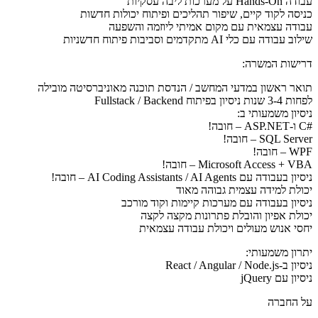
עבודה Hands-On על מערכות ליבה עסקיות
כניסה לקוד קיים, שיפור תהליכים ופיתוח יכולות חדשות
עבודה עצמאית עם מקום אמיתי ליוזמה והשפעה
שילוב עבודה עם כלי AI מתקדמים וסביבות פיתוח חדשניות
דרישות המשרה:
תואר ראשון במדעי המחשב / הנדסת תוכנה מאוניברסיטה מובילה
לפחות 3-4 שנות ניסיון בפיתוח Fullstack / Backend
ניסיון משמעותי ב:
#C ו-ASP.NET – חובה!
SQL Server – חובה!
WPF – חובה!
Microsoft Access + VBA – חובה!
ניסיון בעבודה עם AI Coding Assistants / AI Agents – חובה!
יכולת למידה עצמית גבוהה מאוד
ניסיון בעבודה עם מערכות קיימות וקוד מורכב
יכולת אפיון והובלת פתרונות מקצה לקצה
יחסי אנוש מעולים ויכולת עבודה עצמאית
יתרון משמעותי:
ניסיון ב-React / Angular / Node.js
ניסיון עם jQuery
על החברה