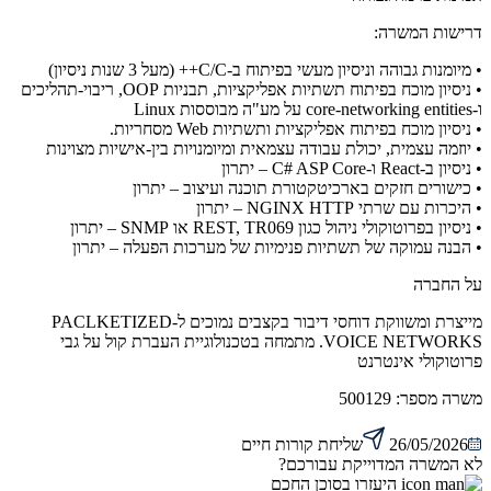
דרישות המשרה:
• מיומנות גבוהה וניסיון מעשי בפיתוח ב-C/C++ (מעל 3 שנות ניסיון)
• ניסיון מוכח בפיתוח תשתיות אפליקציות, תבניות OOP, ריבוי-תהליכים
ו-core-networking entities על מע"ה מבוססות Linux
• ניסיון מוכח בפיתוח אפליקציות ותשתיות Web מסחריות.
• יוזמה עצמית, יכולת עבודה עצמאית ומיומנויות בין-אישיות מצוינות
• ניסיון ב-React ו-C# ASP Core – יתרון
• כישורים חזקים בארכיטקטורת תוכנה ועיצוב – יתרון
• היכרות עם שרתי NGINX HTTP – יתרון
• ניסיון בפרוטוקולי ניהול כגון REST, TR069 או SNMP – יתרון
• הבנה עמוקה של תשתיות פנימיות של מערכות הפעלה – יתרון
על החברה
מייצרת ומשווקת דוחסי דיבור בקצבים נמוכים ל-PACLKETIZED
VOICE NETWORKS. מתמחה בטכנולוגיית העברת קול על גבי
פרוטוקולי אינטרנט
משרה מספר:
500129
26/05/2026
שליחת קורות חיים
לא המשרה המדוייקת עבורכם?
היעזרו בסוכן החכם