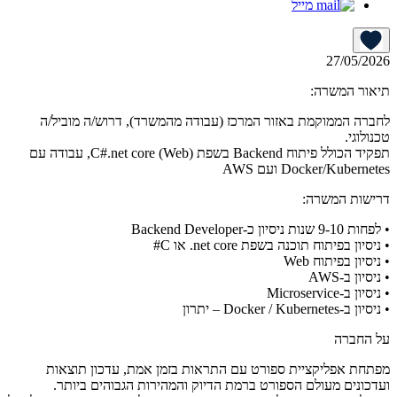
מייל
27/05/2026
תיאור המשרה:
לחברה הממוקמת באזור המרכז (עבודה מהמשרד), דרוש/ה מוביל/ה
טכנולוגי.
תפקיד הכולל פיתוח Backend בשפת C#.net core (Web), עבודה עם
Docker/Kubernetes ועם AWS
דרישות המשרה:
• לפחות 9-10 שנות ניסיון כ-Backend Developer
• ניסיון בפיתוח תוכנה בשפת net core. או C#
• ניסיון בפיתוח Web
• ניסיון ב-AWS
• ניסיון ב-Microservice
• ניסיון ב-Docker / Kubernetes – יתרון
על החברה
מפתחת אפליקציית ספורט עם התראות בזמן אמת, עדכון תוצאות
ועדכונים מעולם הספורט ברמת הדיוק והמהירות הגבוהים ביותר.