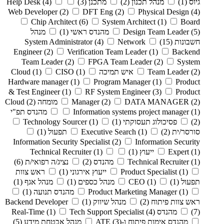
גיוס
(1)
מנהל תכנון
(2)
מתכנן
(3)
(4)
Help Desk
Web Developer
(2)
DFT Eng
(2)
Physical Design
(4)
Chip Architect
(6)
System Architect
(1)
Board
(5)
Design Team Leader
מהנדס ראשי
(1)
מנהל
חשבונות
(15)
Network
(4)
System Administrator
Engineer
(2)
Verification Team Leader
(1)
Backend
Team Leader
(2)
FPGA Team Leader
(2)
System
(2)
Team Leader
איש תמיכה Cloud
(1)
CISO
(1)
Hardware manager
(1)
Program Manager
(1)
Product
& Test Engineer
(1)
RF System Engineer
(3)
Product
(2)
DATA MANAGER
(2)
Manager
מומחה Cloud
(2)
(1)
Information systems project manager
מהנדס תפ"י
(2)
פסיכולוג תעסוקתי
(1)
(1)
Technology Sourcer
סורסר/ית
(2)
(1)
Executive Search
תפעול
(1)
Information Security Specialist
(2)
Information Security
(1)
Expert
ייעוץ
(1)
(1)
Technical Recruiter
(1)
Technical Recruiter
מהנדס
(2)
נציג/ה רפואי/ת
(6)
(1)
Product Specialist
ייעוץ אירגוני
(1)
ראש צוות
תפעול
(1)
(1)
CEO
מנהל כספים
(1)
מנהל אגף
(1)
(1)
Product Marketing Manager
מהנדס תנועה
(1)
ראש צוות פיתוח
(2)
מנהל שיווק
(1)
Backend Developer
(7)
מהנדס Real-Time
(4)
Tech Support Specialist
(1)
מהנדס אימות פיתוח ו-ATE
(3)
מנהל אבטחת מידע
(5)