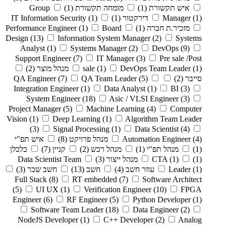
איש תקשורת
(1)
מומחה תקשורת
(1)
Group
(1)
Manager
דירקטור
(1)
(1)
IT Information Security
מזכיר.ת חברה
(1)
Board
(1)
Performance Engineer
Design
(13)
Information System Manager
(2)
Systems
Analyst
(1)
Systems Manager
(2)
DevOps
(9)
Support Engineer
(7)
IT Manager
(3)
Pre sale /Post
(1)
DevOps Team Leader
(1)
sale
מנהל מוצר
(2)
סייבר
(2)
(5)
QA Team Leader
(7)
QA Engineer
Integration Engineer
(1)
Data Analyst
(1)
BI
(3)
System Engineer
(18)
Asic / VLSI Engineer
(3)
Project Manager
(5)
Machine Learning
(4)
Computer
Vision
(1)
Deep Learning
(1)
Algorithm Team Leader
(3)
Signal Processing
(1)
Data Scientist
(4)
(4)
Automation Engineer
מנהל פרויקט
(8)
איש תפ"י
(1)
מנהל תפ"י
(1)
מנהל רכש
(2)
קניין
(7)
כלכלן
(1)
(1)
CTA
מנהל ייצור
(3)
Data Scientist Team
(1)
Leader
עוזר חשב
(4)
חשב
(13)
חשב שכר
(3)
Full Stack
(8)
RT embedded
(7)
Software Architect
(5)
UI UX
(1)
Verification Engineer
(10)
FPGA
Engineer
(6)
RF Engineer
(5)
Python Developer
(1)
Software Team Leader
(18)
Data Engineer
(2)
NodeJS Developer
(1)
C++ Developer
(2)
Analog