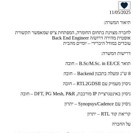
11/05/2025
תיאור המשרה:
לחברה מצוינת בתחום החומרה, המפתחת צ'יפ שמאפשר תקשורת
אופטית מהירה דרוש/ה Back End Engineer
עובדים במודל היברידי – יומיים מהבית
דרישות המשרה:
תואר B.Sc/M.Sc. in EE/CE – חובה
8 ש"נ ומעלה בתכנון Backend – חובה
ניסיון מעמיק עם RTL2GDSII – חובה
ניסיון באינטגרציית IP מורכבת, DFT, PG Mesh, P&R – חובה
ניסיון עם Synopsys/Cadence – יתרון
קריאת קוד RTL – יתרון
על החברה