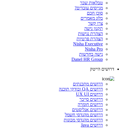
טבלאות שכר
מגייסים עובדים?
סוכן חכם
בלוג מאמרים
צרו קשר
תקנון נישה
הצהרת נגישות
הצהרת פרטיות
Nisha Executive
Nisha Pro
נישה בחדשות
Danel HR Group
דרושים הייטק
דרושים מתכנתים
דרושים QA ובודקי תוכנה
דרושים UX UI
דרושים סייבר
דרושים חומרה
דרושים אנליסטים
דרושים מהנדסי חשמל
דרושים מהנדסי מכונות
דרושים Java