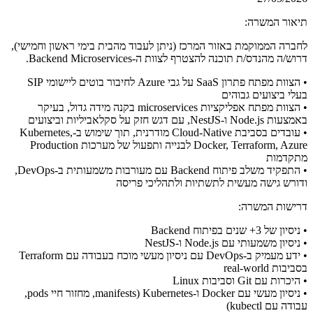
תיאור המשרה:
לחברה הממוקמת באזור המרכז (ניתן לעבוד מהבית בימי ראשון וחמישי),
דרוש/ה מהנדס/ת תוכנה להצטרף לצוות ה-Backend Microservices.
• הצוות מפתח פתרון SaaS על גבי Azure לחיבור בוטים ליישומי SIP
בעלי ביצועים גבוהים
• הצוות מפתח אפליקציות microservices בקנה מידה גדול, בעיקר
באמצעות Node.js ו-NestJS, עם דגש חזק על סקלאביליות וביצועים
• עובדים בסביבת Cloud-Native מודרנית, תוך שימוש ב-Kubernetes,
Docker, Terraform, Azure לבנייה ותפעול של מערכות Production
מתקדמות
• התפקיד משלב פיתוח Backend עם מעורבות משמעותית ב-DevOps,
ודורש גישה מעשית לתשתיות ולתהליכי פריסה
דרישות המשרה:
• ניסיון של 3+ שנים בפיתוח Backend
• ניסיון משמעותי עם Node.js ו-NestJS
• ידע מעמיק ב-DevOps עם ניסיון מעשי מוכח בעבודה עם Terraform
בסביבות real-world
• היכרות עם Git וסביבות Linux
• ניסיון מעשי עם Docker ו-Kubernetes (manifests, מחזור חיי pods,
עבודה עם kubectl)