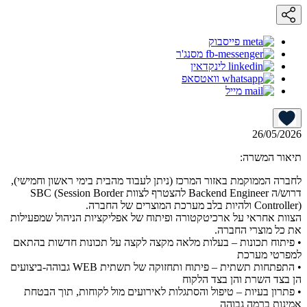
פייסבוק
מסנג'ר
לינקדאין
וואטסאפ
מייל
26/05/2026
תיאור המשרה:
לחברה הממוקמת באזור המרכז (ניתן לעבוד מהבית בימי ראשון וחמישי),
דרוש/ה Backend Engineer להצטרף לצוות SBC (Session Border
Controller) ולהיות בלב מערכת המוצרים של החברה.
הצוות אחראי על ארכיטקטורה ופיתוח של אפליקציות הניהול שמפעילות
את כל מוצרי החברה.
• פיתוח תכונות – בעלות מלאה מקצה לקצה על תכונות חדשות בהתאם
למפרטי מערכת
• התפתחות תשתית – פיתוח ותחזוקה של תשתית WEB גבוהה-ביצועים
הן בצד השרת והן בצד הלקוח
• פתרון בעיות – טיפול והסתגלות לאירועים מול לקוחות, תוך הבטחת
אמינות ברמה גבוהה