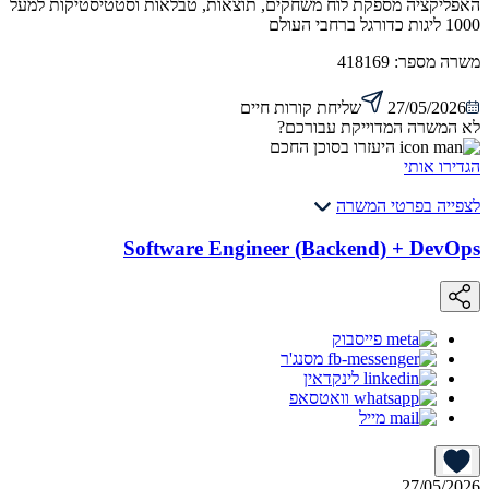
האפליקציה מספקת לוח משחקים, תוצאות, טבלאות וסטטיסטיקות למעל
1000 ליגות כדורגל ברחבי העולם
משרה מספר:
418169
27/05/2026
שליחת קורות חיים
לא המשרה המדוייקת עבורכם?
היעזרו בסוכן החכם
הגדירו אותי
לצפייה בפרטי המשרה
Software Engineer (Backend) + DevOps
פייסבוק
מסנג'ר
לינקדאין
וואטסאפ
מייל
27/05/2026