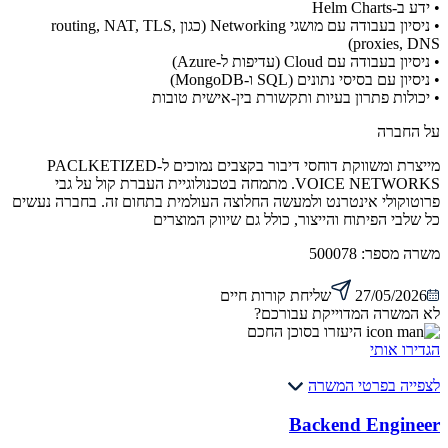
• ידע ב-Helm Charts
• ניסיון בעבודה עם מושגי Networking (כגון routing, NAT, TLS,
proxies, DNS)
• ניסיון בעבודה עם Cloud (עדיפות ל-Azure)
• ניסיון עם בסיסי נתונים (SQL ו-MongoDB)
• יכולות פתרון בעיות ותקשורת בין-אישית טובות
על החברה
מייצרת ומשווקת דוחסי דיבור בקצבים נמוכים ל-PACLKETIZED
VOICE NETWORKS. מתמחה בטכנולוגיית העברת קול על גבי
פרוטוקולי אינטרנט ולמעשה החלוצה העולמית בתחום זה. בחברה נעשים
כל שלבי הפיתוח והייצור, כולל גם שיווק המוצרים
משרה מספר:
500078
27/05/2026
שליחת קורות חיים
לא המשרה המדוייקת עבורכם?
היעזרו בסוכן החכם
הגדירו אותי
לצפייה בפרטי המשרה
Backend Engineer