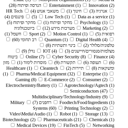
(2)
Innovation
(1)
Entertainment
הנדסה ופיתוח
(28)
אנרגיה
(3)
חינוך
(1)
משאבי אנוש
(4)
HR Tech
(1)
Data as a service
(1)
Low Tech
(5)
פיננסים
(4)
(1)
Psychology
מחקר ופיתוח
(1)
מחקר ופיתוח
(5)
(2)
Marketing
מערכות מידע
(12)
ביוטכנולוגיה
רפואית
(5)
(1)
Motion Control
(2)
Sport
חשמל
(1)
(4)
Digital Health
(1)
Quantum
רב תחומי
(60)
טלפוניה/סלולר
(2)
בינוי ותשתיות
(8)
מצלמות/סנסורים/חיישנים
(3)
(4)
IOT
נדלן
(9)
(4)
Finance
(8)
Cyber Security
(7)
Online
ביטוח
(6)
תעופה
(6)
תקשורת
(9)
מוסדות לימוד
(1)
מזון
ומשקאות
(8)
תיירות
(2)
Cleantech
(1)
Healthcare
(1)
Pharma/Medical Equipment
(32)
Enterprise
(1)
Gaming
(8)
E-Commerce
(2)
Consumer
(2)
Electrochemistry/Battery
(1)
Agrotechnology/Agtech
(1)
Semiconductors
(47)
Multidisciplinary/Technology/Industry
(9)
(1)
Foodtech/Food/Ingredients
רחפנים
(7)
Military
Systems
(60)
Printing Technology
(2)
Video\Media\Audio
(1)
Robot
(1)
Storage
(13)
Biotechnology
(2)
Pharmaceuticals
(21)
Chemicals
(1)
Medical Devices
(19)
FinTech
(5)
Networking