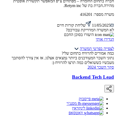
חברה בתחום החומרה – מפתחים צ'יפ המאפשר תקשורת אופטית
מהירה.חברת בת של Retym inc.
משרה מספר:
416201
11/05/2025
שליחת קורות חיים
לא המשרה המדוייקת עבורכם?
היעזרו בסוכן החכם
הגדירו אותי
לצפייה בפרטי המשרה
כמה אמורים להרוויח בתחום שלי?
נתוני השכר המעודכנים ביותר נמצאים אצלנו, אז אין צורך להסתבך
מעכשיו כששואלים כמה תרצו להרוויח (:
סקר השכר 2024
Backend Tech Lead
פייסבוק
מסנג'ר
לינקדאין
וואטסאפ