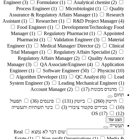
Engineer
(3)
Formulator
(1)
Analytical chemist
(2)
Process Engineer
(1)
Microbiologist
(1)
Quality
Assurance & Regulatory Affairs Manager
(1)
Research
Assistant
(1)
Researcher
(1)
R&D Project Manager
(4)
Food Engineer
(1)
Development/Technology Food
Manager
(1)
Regulatory Pharmacist
(1)
Appointed
Pharmacist
(1)
Validation Engineer
(3)
Material
Engineer
(1)
Medical Manager/ Director
(2)
Clinical
Trial Manager
(1)
Regulatory Affairs Specialist
(2)
Regulatory Affairs Manager
(2)
Quality Assurance
Manager
(3)
QA Associate/Engineer
(4)
Application
Engineer
(1)
Software Engineer
(50)
Physicist
(10)
Algorithm Developer
(11)
QC Analyst
(6)
Lead
System Engineer
(3)
Leading Mechanical Engineer
(1)
מהנדס מכונות
(17)
(2)
Account Manager
תחום
הייטק
(260)
ביוטק
(131)
פיננסים
(36)
תפעול
(10)
בכירים סקטור ציבורי
(3)
בינוי תשתיות ותעשייה
OS
(17)
(12)
הצג עוד
תעשייה
שום דבר לא נמצא
Real
Estate
(1)
Non-profit Organizations
(1)
Media &