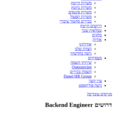
משרות הייטק
משרות ביוטק
משרות פיננסים
משרות תפעול
בכירים סקטור ציבורי
דרושים הייטק
טבלאות שכר
בלוגים
אודות
אודותינו
הצוות שלנו
נישה בחדשות
מעסיקים
שירותי השמה
Outsourcing
השמת בכירים
Danel HR Group
צרו קשר
נישה פודקאסט
מגייסים עובדים?
דרושים Backend Engineer