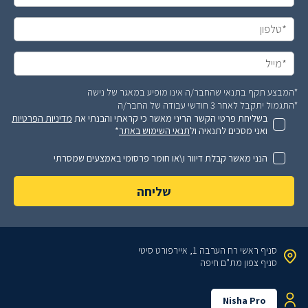
*המבצע תקף בתנאי שהחבר/ה אינו מופיע במאגר של נישה
*התגמול יתקבל לאחר 3 חודשי עבודה של החבר/ה
בשליחת פרטי הקשר הריני מאשר כי קראתי והבנתי את
מדיניות הפרטיות
ואני מסכים לתנאיה ול
תנאי השימוש באתר
*
הנני מאשר קבלת דיוור ו\או חומר פרסומי באמצעים שמסרתי
סניף ראשי
רח הערבה 1, איירפורט סיטי
סניף צפון
מת"ם חיפה
Nisha Pro