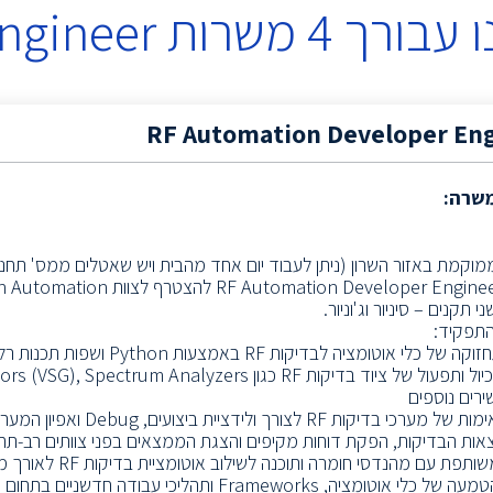
 עבורך
4
משרות
ngineer
RF Automation Developer En
משרה:
וקמת באזור השרון (ניתן לעבוד יום אחד מהבית ויש שאטלים ממס' תחנו
י תקנים – סיניור וג'וניור.
תפקיד:
לי אוטומציה לבדיקות RF באמצעות Python ושפות תכנות רלוונטיות נוספות
• הגדרה, כיול ותפעול של ציוד בדיקות RF כגון m Analyzers
 בדיקות RF לצורך ולידציית ביצועים, Debug ואפיון המערכת
וצאות הבדיקות, הפקת דוחות מקיפים והצגת הממצאים בפני צוותים רב-תחו
ת עם מהנדסי חומרה ותוכנה לשילוב אוטומציית בדיקות RF לאורך מחזור פיתוח המוצר
ציה, Frameworks ותהליכי עבודה חדשניים בתחום ה RF, בהתאם ליעדי ה R&D