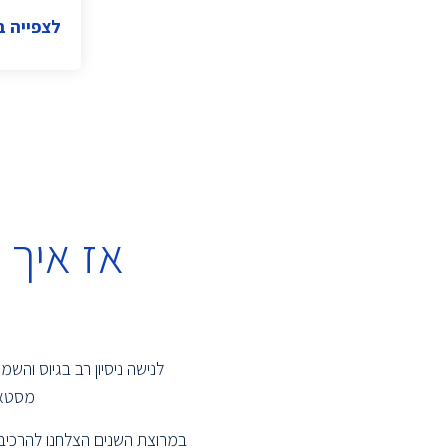
נציג/ה רפואי/ת
(6)
לצפייה 
(1)
Product Specialist
ייעוץ אירגוני
(1)
ראש צוות תפעול
(1)
(1)
CEO
מנהל כספים
(1)
מנהל אגף
(1)
אז איך
(1)
Product Marketing Manager
מהנדס תנועה
(1)
ראש צוות פיתוח
(2)
מנהל שיווק
(1)
(7)
Backend Developer
לנישה ניסיון רב בגיוס וה
מהנדס Real-Time
(1)
מסטאר
(4)
Tech Support Specialist
במרוצת השנים הצלחנו להרכיב 
מהנדס אימות פיתוח ו-ATE
(3)