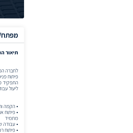
מהנדס ראשי
(1)
מנהל חשבונות
(15)
(4)
System Administrator
(2)
Network Engineer
מפתח/ת
(1)
Verification Team Leader
(2)
Backend Team Leader
תיאור ה
(2)
FPGA Team Leader
(2)
System Team Leader
לחברה הממ
פיתוח פנימי
איש תמיכה Cloud
(1)
התפקיד מש
(1)
CISO
ליעול עבוד
(1)
Hardware manager
(1)
Program Manager
• הקמה וה
• פיתוח או
(1)
Product & Test Engineer
מתמיד
(3)
RF System Engineer
• עבודה ש
• פיתוח רכיבי Backend/Services וכלים פנימ
(2)
Product Manager