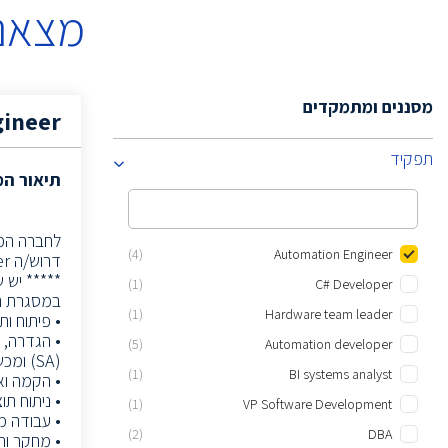
מצאנו
מסננים ומתמקדים
gineer
תפקיד
תיאור ה
לחברה הממ
(4)
Automation Engineer
דרוש/ה RF Automation Developer Engineer להצטרף לצוות R&D Integration Automation.
***** יש שנ
(1)
C# Developer
במסגרת ה
(1)
Hardware team leader
• פיתוח ותחזוקה של כ
(5)
Automation developer
(SA) ומכשירים נוספים
(1)
BI systems analyst
• הקמה ואימות של מערכי
• ניתוח ת
(1)
VP Software Development
• עבודה משותפ
(2)
DBA
• מחקר והטמעה של כלי אוטומ