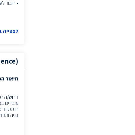
• חיבור לעולמות CI/CD, ניהול גרס
(2)
DATA MANAGER
מומחה Cloud
(2)
(1)
Information systems project manager
לצפייה 
מהנדס תפ"י
(2)
פסיכולוג תעסוקתי
(1)
(1)
Technology Sourcer
ience)
סורסר/ית
(2)
(1)
Executive Search
תיאור ה
תפעול
(1)
(2)
Information Security Specialist
דרוש/ה QA Automation Engineer
(1)
Information Security Expert
עובדים במודל של
ייעוץ
(1)
התפקיד כולל תכ
בניה ותחז
(1)
Technical Recruiter
(1)
Technical Recruiter
מהנדס
(2)