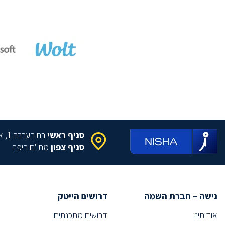
מנהל אבטחת מידע
(5)
איש תקשורת
(1)
מומחה תקשורת
(1)
(1)
Group Manager
דירקטור
(1)
(1)
IT Information Security
מזכיר.ת חברה
(1)
(1)
Performance Engineer
Board Design
(13)
סניף ראשי
רח הערבה 1, איירפורט סיטי
סניף צפון
מת"ם חיפה
(2)
Information System Manager
(1)
Systems Analyst
(2)
Systems Manager
(9)
DevOps
נישה – חברת השמה
דרושים הייטק
(7)
Support Engineer
אודותינו
דרושים מתכנתים
(3)
IT Manager