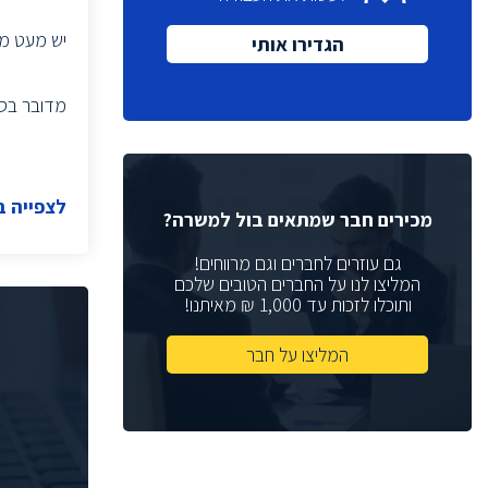
מנכ"ל
(1)
יש מעט מא
הגדירו אותי
(6)
Quality Assurance
(1)
VP Sales
מדובר בסטאר
(2)
Sales Manager
רכזת גיוס
(2)
מנהלת גיוס
(1)
לצפייה 
מנהל תכנון
(2)
מכירים חבר שמתאים בול למשרה?
מתכנן
(3)
גם עוזרים לחברים וגם מרווחים!
Help Desk
המליצו לנו על החברים הטובים שלכם
(4)
ותוכלו לזכות עד 1,000 ₪ מאיתנו!
(2)
Web Developer
(2)
DFT Eng
המליצו על חבר
(4)
Physical Design
(6)
Chip Architect
(1)
System Architect
(5)
Board Design Team Leader