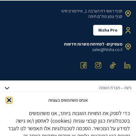
סניף ראשי
רח הערבה 1, איירפורט סיטי
סניף צפון
מת"ם חיפה
Nisha Pro
מעסיקים- לפתיחת משרות חדשות
sales@Nisha.co.il
נישה – חברת השמה
אודותינו
אנחנו משתמשים בעוגיות
דרושים הייטק
הצוות שלנו
כדי לספק את החוויות הטובות ביותר, אנו משתמשים
דרושים מתכנתים
טבלאות שכר
משרות הייטק מבוקשות
בטכנולוגיות כגון קובצי עוגיות (cookies) לאחסון ו/או גישה
דרושים QA ובודקי תוכנה
מגייסים עובדים?
למידע על המכשיר. הסכמה לטכנולוגיות אלו תאפשר לנו לעבד
פיתוח אלגוריתמים
דרושים UX UI
דרושים ביוטק
סוכן חכם
נתונים כגון התנהגות גלישה או מזהים ייחודיים באתר זה.