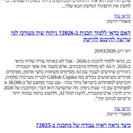
עולם ההייטק הוא אחד התחומים המבוקשים ביותר בשוק התעסוקה. כדי
להשיג את התפקיד הנחשק הבא שלך...
קראו עוד
מאמרי הייטק
האם כדאי ללמוד תכנות ב-2026? ניתוח שוק מעודכן למי
שרוצה להיכנס להייטק
רוני רונן
20/03/2026
כן, כדאי ללמוד לתכנת ב-2026 - אבל לא באותה צורה שהיה כדאי
ב-2020. ה-AI לא מחליף מתכנתים, אלא משנה את אופי העבודה:
ג'וניורים שיודעים לעבוד עם AI מסיימים משימות בחצי מהזמן, מפתחים
סניורים משתמשים בכלים כמו GitHub Copilot לבניית מערכות שלמות,
והביקוש למפתחים בישראל נותר גבוה - עם שכר ממוצע של כ-38,000 ₪
למפתחים עם 5+ שנות ניסיון. מה שהשתנה הוא הבר: המתכנת של 2026
חייב להבין ארכיטקטורה, לדעת לנהל AI, ולחשוב ברמה גבוהה יותר
מ"סתם לכתוב קוד".
קראו עוד
מאמרי הייטק
כיצד נראה ראיון עבודה של מתכנת ב-2025?