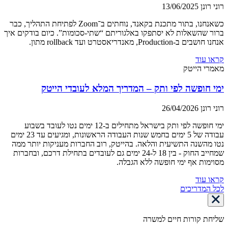
רוני רונן
13/06/2025
כשאנחנו, בתור מתכנת בקאנד, נוחתים ב־Zoom לפתיחת התהליך, כבר
ברור שהשאלות לא יסתפקו באלגוריתם “שתי-סכומות”. כיום בודקים איך
אנחנו חושבים ב-Production, מאנדריאסטרט ועד rollback מתון.
קראו עוד
מאמרי הייטק
ימי חופשה לפי ותק – המדריך המלא לעובדי הייטק
רוני רונן
26/04/2026
ימי חופשה לפי ותק בישראל מתחילים ב-12 ימים נטו לעובד בשבוע
עבודה של 5 ימים בחמש שנות העבודה הראשונות, ומגיעים עד 23 ימים
נטו מהשנה התשיעית והלאה. בהייטק, רוב החברות מעניקות יותר ממה
שמחייב החוק - בין 18 ל-24 ימים גם לעובדים בתחילת דרכם, ובחברות
מסוימות אף ימי חופשה ללא הגבלה.
קראו עוד
לכל המדריכים
שליחת קורות חיים למשרה