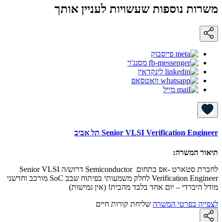
משרות נוספות שעשויות לעניין אותך
פייסבוק
מסנג'ר
לינקדאין
וואטסאפ
מייל
Senior VLSI Verification Engineer תל אביב
תיאור המשרה:
לחברת סטארט -אפ בתחום Semiconductor דרוש/ה Senior VLSI
Verification Engineer לחלק משמעותי בפיתוח שבב SoC מורכב וחדשני
מודל היברדי – יום אחד בלבד מהבית! (אין גמישות)
לצפייה בפרטי המשרה
שליחת קורות חיים