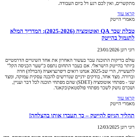
מתקשרים, ואין לכם רגע דל ביום העבודה.
קראו עוד
מאמרי הייטק
טבלת שכר QA ואוטומציה (2025-2026): המדריך המלא
לתגמול בהייטק
רוני רונן
23/01/2026
עולם בדיקות התוכנה עבר בעשור האחרון את אחד השינויים הדרמטיים
ביותר בהייטק הישראלי. אם בעבר התחום נתפס כ"שער הכניסה הקל"
לתעשייה, הרי שב-2025 אנחנו רואים דיפרנציאציה (הבדלה) חדה
וברורה. מצד אחד, בודקים ידניים שנדרשים להבנה עסקית עמוקה, ומצד
שני - מפתחי אוטומציה (SDET) שהם מפתחי תוכנה לכל דבר ועניין,
ושכרם נושק לשכר מפתחי פולסטאק\בקאנד.
קראו עוד
מאמרי הייטק
תהליך הגיוס להייטק – כך תעברו אותו בהצלחה!
רוני רונן
12/03/2025