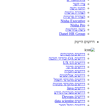
צרו קשר
תקנון נישה
הצהרת נגישות
הצהרת פרטיות
Nisha Executive
Nisha Pro
נישה בחדשות
Danel HR Group
דרושים הייטק
דרושים מתכנתים
דרושים QA ובודקי תוכנה
דרושים UX UI
דרושים סייבר
דרושים חומרה
דרושים אנליסטים
דרושים מהנדסי חשמל
דרושים מהנדסי מכונות
דרושים Java
דרושים מערכות מידע
דרושים Devops
דרושים data scientist
דרושים ניהול מוצר