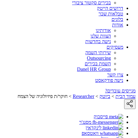
בכירים סקטור ציבורי
דרושים הייטק
טבלאות שכר
בלוגים
אודות
אודותינו
הצוות שלנו
נישה בחדשות
מעסיקים
שירותי השמה
Outsourcing
השמת בכירים
Danel HR Group
צרו קשר
נישה פודקאסט
מגייסים עובדים?
עמוד הבית
>
ביוטק
>
Researcher
>
חוקר/ת פיזיולוגיה של הצמח
פייסבוק
מסנג'ר
לינקדאין
וואטסאפ