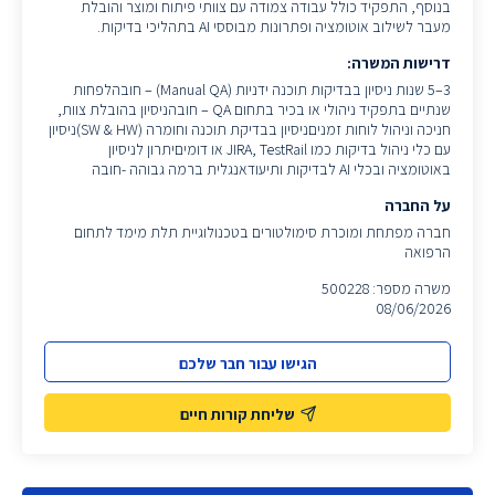
בנוסף, התפקיד כולל עבודה צמודה עם צוותי פיתוח ומוצר והובלת
מעבר לשילוב אוטומציה ופתרונות מבוססי AI בתהליכי בדיקות.
דרישות המשרה:
3–5 שנות ניסיון בבדיקות תוכנה ידניות (Manual QA) – חובהלפחות
שנתיים בתפקיד ניהולי או בכיר בתחום QA – חובהניסיון בהובלת צוות,
חניכה וניהול לוחות זמניםניסיון בבדיקת תוכנה וחומרה (SW & HW)ניסיון
עם כלי ניהול בדיקות כמו JIRA, TestRail או דומיםיתרון לניסיון
באוטומציה ובכלי AI לבדיקות ותיעודאנגלית ברמה גבוהה -חובה
על החברה
חברה מפתחת ומוכרת סימולטורים בטכנולוגיית תלת מימד לתחום
הרפואה
משרה מספר: 500228
08/06/2026
הגישו עבור חבר שלכם
שליחת קורות חיים