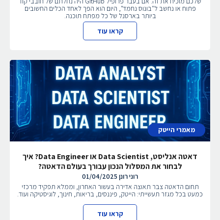
שלכם מוכיח את זה. אם בעבר פרופיל GitHub היה נחלתם של חובבי קוד
פתוח או נחשב ל"בונוס נחמד", היום הוא הפך לאחד הכלים החשובים
ביותר בארסנל של כל מפתח תוכנה.
קראו עוד
מאמרי הייטק
דאטה אנליסט, Data Scientist או Data Engineer? איך
לבחור את המסלול הנכון עבורך בעולם הדאטה?
רוני רונן
01/04/2025
תחום הדאטה צבר תאוצה אדירה בעשור האחרון, וממלא תפקיד מרכזי
כמעט בכל מגזר תעשייתי: הייטק, פיננסים, בריאות, חינוך, לוגיסטיקה ועוד.
קראו עוד