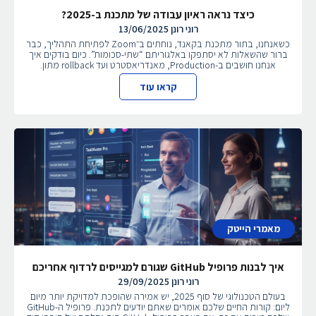
כיצד נראה ראיון עבודה של מתכנת ב-2025?
רוני רונן
13/06/2025
כשאנחנו, בתור מתכנת בקאנד, נוחתים ב־Zoom לפתיחת התהליך, כבר
ברור שהשאלות לא יסתפקו באלגוריתם “שתי-סכומות”. כיום בודקים איך
אנחנו חושבים ב-Production, מאנדריאסטרט ועד rollback מתון.
קראו עוד
מאמרי הייטק
איך לבנות פרופיל GitHub שגורם למגייסים לרדוף אחריכם
רוני רונן
29/09/2025
בעולם הטכנולוגי של סוף 2025, יש אמירה שהופכת למדויקת יותר מיום
ליום: קורות החיים שלכם אומרים שאתם יודעים לתכנת. פרופיל ה-GitHub