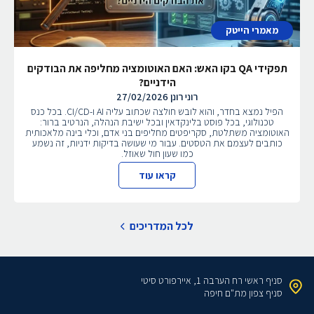
מאמרי הייטק
תפקידי QA בקו האש: האם האוטומציה מחליפה את הבודקים
הידניים?
רוני רונן
27/02/2026
הפיל נמצא בחדר, והוא לובש חולצה שכתוב עליה AI ו-CI/CD. בכל כנס
טכנולוגי, בכל פוסט בלינקדאין ובכל ישיבת הנהלה, הנרטיב ברור:
האוטומציה משתלטת, סקריפטים מחליפים בני אדם, וכלי בינה מלאכותית
כותבים לעצמם את הטסטים. עבור מי שעושה בדיקות ידניות, זה נשמע
כמו שעון חול שאוזל.
קראו עוד
לכל המדריכים
סניף ראשי
רח הערבה 1, איירפורט סיטי
סניף צפון
מת"ם חיפה