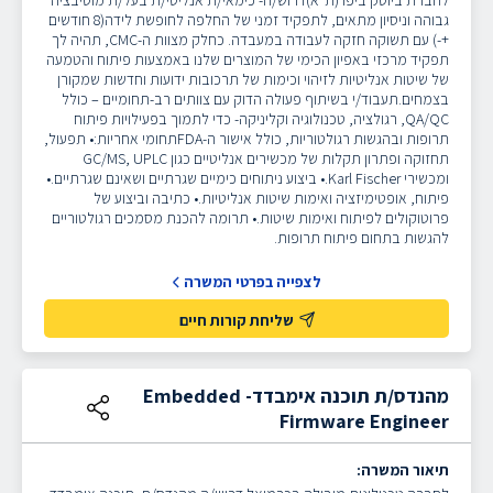
לחברת ביוטק ביפו (ת"א)דרוש/ה- כימאי/ת אנליטי/ת בעל/ת מוטיבציה
גבוהה וניסיון מתאים, לתפקיד זמני של החלפה לחופשת לידה(8 חודשים
+-) עם תשוקה חזקה לעבודה במעבדה. כחלק מצוות ה-CMC, תהיה לך
תפקיד מרכזי באפיון הכימי של המוצרים שלנו באמצעות פיתוח והטמעה
של שיטות אנליטיות לזיהוי וכימות של תרכובות ידועות וחדשות שמקורן
בצמחים.תעבוד/י בשיתוף פעולה הדוק עם צוותים רב-תחומיים – כולל
QA/QC, רגולציה, טכנולוגיה וקליניקה- כדי לתמוך בפעילויות פיתוח
תרופות ובהגשות רגולטוריות, כולל אישור ה-FDAתחומי אחריות:• תפעול,
תחזוקה ופתרון תקלות של מכשירים אנליטיים כגון GC/MS, UPLC
ומכשירי Karl Fischer.• ביצוע ניתוחים כימיים שגרתיים ושאינם שגרתיים.•
פיתוח, אופטימיזציה ואימות שיטות אנליטיות.• כתיבה וביצוע של
פרוטוקולים לפיתוח ואימות שיטות.• תרומה להכנת מסמכים רגולטוריים
להגשות בתחום פיתוח תרופות.
לצפייה בפרטי המשרה
שליחת קורות חיים
מהנדס/ת תוכנה אימבדד- Embedded
Firmware Engineer
תיאור המשרה: