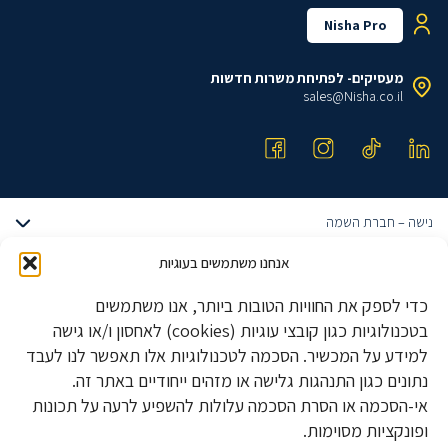
Nisha Pro
מעסיקים- לפתיחת משרות חדשות
sales@Nisha.co.il
נישה – חברת השמה
אודותינו
אנחנו משתמשים בעוגיות
דרושים הייטק
הצוות שלנו
כדי לספק את החוויות הטובות ביותר, אנו משתמשים
דרושים מתכנתים
טבלאות שכר
משרות הייטק מבוקשות
בטכנולוגיות כגון קובצי עוגיות (cookies) לאחסון ו/או גישה
דרושים QA ובודקי תוכנה
מגייסים עובדים?
למידע על המכשיר. הסכמה לטכנולוגיות אלו תאפשר לנו לעבד
פיתוח אלגוריתמים
דרושים UX UI
דרושים ביוטק
סוכן חכם
נתונים כגון התנהגות גלישה או מזהים ייחודיים באתר זה.
מהנדסי חומרה
דרושים סייבר
בלוג מאמרים
אי-הסכמה או הסרת הסכמה עלולות להשפיע לרעה על תכונות
דרושים רוקחים
BI Developer
תפעול
דרושים חומרה
ופונקציות מסוימות.
צרו קשר
דרושים אבטחת איכות ואמינות
Front End Developer