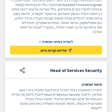
לחברה טכנולוגית מובילה בכרמיאל דרוש/ה מהנדס/ת תוכנה אימבדד-
Embedded Firmware Engineerהתפקיד כולל תכנון ופיתוח קושחה
איכותית למיקרו־בקרים מתקדמים, כולל מערכות מרובות ליבות.פיתוח
רב־תחומי הכולל ממשקי משתמש, פרוטוקולי תקשורת, לולאות משוב
וניתוח אותות דיגיטליים.עבודה מעשית עם ציוד מעבדה מהדור החדש,
כגון אוסצילוסקופ, גנרטור אותות, מנתח פרוטוקולים, מנתח לוגי
ועוד.פיתוח קוד על גבי חומרה פעילה, במקביל לעבודה על לוחות
הערכה.
לצפייה בפרטי המשרה
שליחת קורות חיים
Head of Services Security
תיאור המשרה:
לחברה הממוקמת באזור המרכז (ניתן לעבוד מהבית בימי ראשון
וחמישי), דרוש/ה Head of Services Security להוביל ולחזק את עמידת
האבטחה של ארגון השירותים הגלובלי.
תפקיד הכולל הובלת
אסטרטגיית אבטחה, ממשל ומצוינות תפעולית בשירותים הפונים
ללקוחות