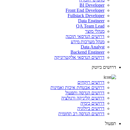
BI Developer
Front End Developer
Fullstack Developer
Data Engineer
QA Team Lead
מנהלי מוצר
דרושים הנדסאי תוכנה
מנהל מערכות מידע
Data Analyst
Backend Engineer
דרושים הנדסאי אלקטרוניקה
דרושים ביוטק
דרושים רוקחים
דרושים אבטחת איכות ואמינות
דרושים הנדסה ותפעול
דרושים קליניקה ורגולציה
דרושים כימיה
דרושים ביולוגיה
דרושים הנדסה רב תחומית
תפעול