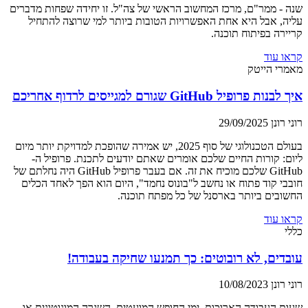
שנה - ממר"ם, מרכז המחשוב הראשי של צה"ל. זו יחידה שפחות מדברים
עליה, אבל היא אחת האפשרויות הטובות ביותר למי שרוצה להתחיל
קריירה בפיתוח תוכנה.
קראו עוד
מאמרי הייטק
איך לבנות פרופיל GitHub שגורם למגייסים לרדוף אחריכם
רוני רונן
29/09/2025
בעולם הטכנולוגי של סוף 2025, יש אמירה שהופכת למדויקת יותר מיום
ליום: קורות החיים שלכם אומרים שאתם יודעים לתכנת. פרופיל ה-
GitHub שלכם מוכיח את זה. אם בעבר פרופיל GitHub היה נחלתם של
חובבי קוד פתוח או נחשב ל"בונוס נחמד", היום הוא הפך לאחד הכלים
החשובים ביותר בארסנל של כל מפתח תוכנה.
קראו עוד
כללי
עובדים, לא רובוטים: כך תמנעו שחיקה בעבודה!
רוני רונן
10/08/2023
שעות העבודה הארוכות, ימי החופש המועטים, השגרה המונוטונית או