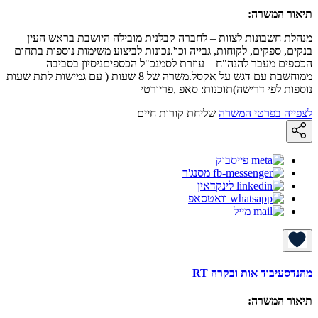
תיאור המשרה:
מנהלת חשבונות לצוות – לחברה קבלנית מובילה היושבת בראש העין
בנקים, ספקים, לקוחות, גבייה וכו'.נכונות לביצוע משימות נוספות בתחום
הכספים מעבר להנה"ח – עוזרת לסמנכ"ל הכספיםניסיון בסביבה
ממוחשבת עם דגש על אקסל.משרה של 8 שעות ( עם גמישות לתת שעות
נוספות לפי דרישה)תוכנות: סאפ ,פריורטי
לצפייה בפרטי המשרה
שליחת קורות חיים
פייסבוק
מסנג'ר
לינקדאין
וואטסאפ
מייל
מהנדסעיבוד אות ובקרה RT
תיאור המשרה: