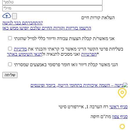
העלאת קורות חיים
התחברתם כבר לנישה?
הרשמו בזריזות וקורות החיים שלכם יופיעו ממש כאן
אני מאשר/ת קבלת הצעות עבודה ודיוור כללי למייל שהזנתי
בשליחת פרטי הקשר הריני מאשר כי קראתי והבנתי את
מדיניות
*
הפרטיות
ואני מסכים לתנאיה ול
תנאי השימוש באתר
הנני מאשר קבלת דיוור ו\או חומר פרסומי באמצעים שמסרתי
סניף ראשי
רח הערבה 1, איירפורט סיטי
סניף צפון
מת"ם חיפה