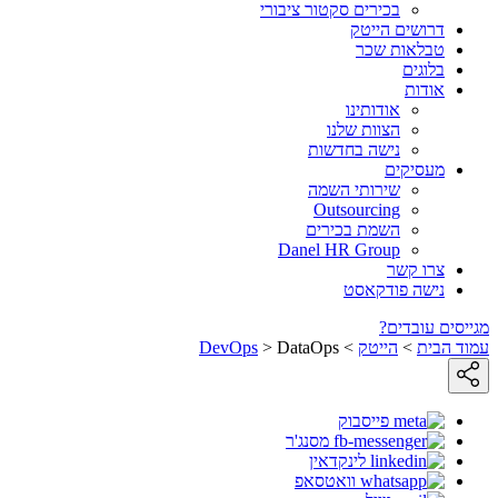
בכירים סקטור ציבורי
דרושים הייטק
טבלאות שכר
בלוגים
אודות
אודותינו
הצוות שלנו
נישה בחדשות
מעסיקים
שירותי השמה
Outsourcing
השמת בכירים
Danel HR Group
צרו קשר
נישה פודקאסט
מגייסים עובדים?
עמוד הבית
>
הייטק
>
DataOps
>
DevOps
פייסבוק
מסנג'ר
לינקדאין
וואטסאפ