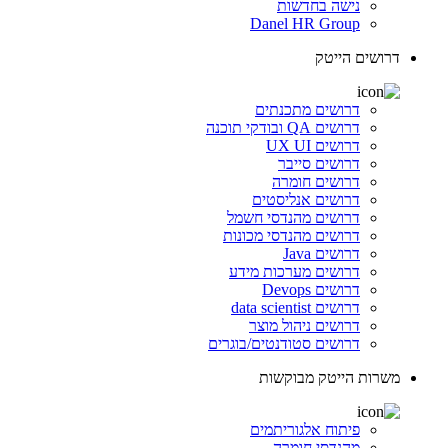
נישה בחדשות
Danel HR Group
דרושים הייטק
דרושים מתכנתים
דרושים QA ובודקי תוכנה
דרושים UX UI
דרושים סייבר
דרושים חומרה
דרושים אנליסטים
דרושים מהנדסי חשמל
דרושים מהנדסי מכונות
דרושים Java
דרושים מערכות מידע
דרושים Devops
דרושים data scientist
דרושים ניהול מוצר
דרושים סטודנטים/בוגרים
משרות הייטק מבוקשות
פיתוח אלגוריתמים
מהנדסי חומרה