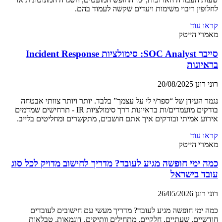
לחלופין ריבוי משימות ויעדים שקשה לעמוד בהם.
קראו עוד
מאמרי הייטק
סייבר SOC Analyst: סימולציות Incident Response
בראיונות
רוני רונן
20/08/2025
נגמר העידן של “ספר/י לי על עצמך” בלבד. יותר ויותר צוותי אבטחה
בודקים מועמדים/ות בראיונות דרך סימולציות IR - תרחישים שמדמים
אירוע אמיתי ובודקים איך אתם חושבים, מתקשרים ומחליטים בלייב.
קראו עוד
מאמרי הייטק
כמה ימי חופשה מגיע לעובד? מדריך לחישוב מדויק לכל סוג
עובד בישראל
רוני רונן
26/05/2026
כמה ימי חופשה מגיע לעובד? מדריך מעשי עם חישובים לעובדים
חודשיים, שעתיים, חלקיים, מתחילים וותיקים. דוגמאות, טבלאות