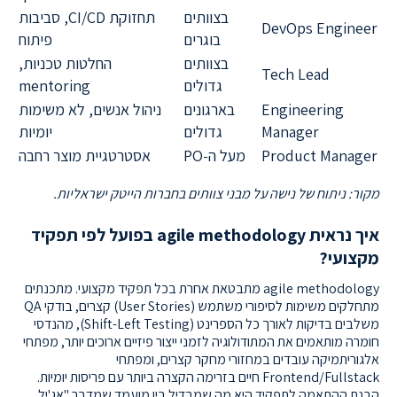
בצוותים
תחזוקת CI/CD, סביבות
DevOps Engineer
בוגרים
פיתוח
בצוותים
החלטות טכניות,
Tech Lead
גדולים
mentoring
Engineering
בארגונים
ניהול אנשים, לא משימות
Manager
גדולים
יומיות
Product Manager
מעל ה-PO
אסטרטגיית מוצר רחבה
מקור: ניתוח של נישה על מבני צוותים בחברות הייטק ישראליות.
איך נראית agile methodology בפועל לפי תפקיד
מקצועי?
agile methodology מתבטאת אחרת בכל תפקיד מקצועי. מתכנתים
מתחלקים משימות לסיפורי משתמש (User Stories) קצרים, בודקי QA
משלבים בדיקות לאורך כל הספרינט (Shift-Left Testing), מהנדסי
חומרה מותאמים את המתודולוגיה לזמני ייצור פיזיים ארוכים יותר, מפתחי
אלגוריתמיקה עובדים במחזורי מחקר קצרים, ומפתחי
Frontend/Fullstack חיים בזרימה הקצרה ביותר עם פריסות יומיות.
הבנת ההתאמה לתפקיד היא מה שמבדיל בין מועמד שמדבר "אג'יל