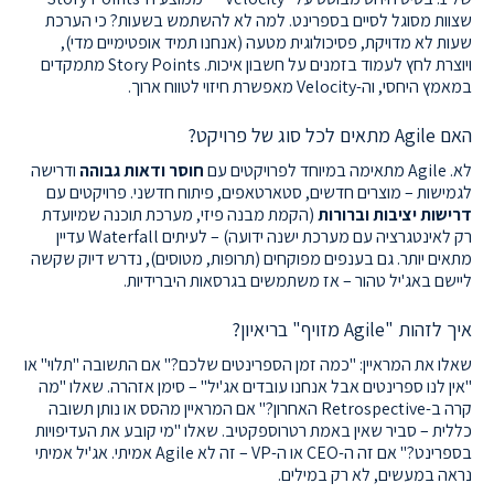
שצוות מסוגל לסיים בספרינט. למה לא להשתמש בשעות? כי הערכת
שעות לא מדויקת, פסיכולוגית מטעה (אנחנו תמיד אופטימיים מדי),
ויוצרת לחץ לעמוד בזמנים על חשבון איכות. Story Points מתמקדים
במאמץ היחסי, וה-Velocity מאפשרת חיזוי לטווח ארוך.
האם Agile מתאים לכל סוג של פרויקט?
לא. Agile מתאימה במיוחד לפרויקטים עם
חוסר ודאות גבוהה
ודרישה
לגמישות – מוצרים חדשים, סטארטאפים, פיתוח חדשני. פרויקטים עם
דרישות יציבות וברורות
(הקמת מבנה פיזי, מערכת תוכנה שמיועדת
רק לאינטגרציה עם מערכת ישנה ידועה) – לעיתים Waterfall עדיין
מתאים יותר. גם בענפים מפוקחים (תרופות, מטוסים), נדרש דיוק שקשה
ליישם באג'יל טהור – אז משתמשים בגרסאות היברידיות.
איך לזהות "Agile מזויף" בריאיון?
שאלו את המראיין: "כמה זמן הספרינטים שלכם?" אם התשובה "תלוי" או
"אין לנו ספרינטים אבל אנחנו עובדים אג'יל" – סימן אזהרה. שאלו "מה
קרה ב-Retrospective האחרון?" אם המראיין מהסס או נותן תשובה
כללית – סביר שאין באמת רטרוספקטיב. שאלו "מי קובע את העדיפויות
בספרינט?" אם זה ה-CEO או ה-VP – זה לא Agile אמיתי. אג'יל אמיתי
נראה במעשים, לא רק במילים.