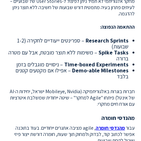
מחקר אלגוריתמי לא תמיד ניתן לפיצול ל-User Stories של שבועיים –
לעיתים פתרון בעיה מתמטית דורש שבועות של חשיבה ללא תוצר ניתן
להדגמה.
ההתאמה הנפוצה:
Research Sprints
– ספרינטים ייעודיים לחקירה (1-2
שבועות)
Spike Tasks
– משימות ללא תוצר מובטח, אבל עם מטרה
ברורה
Time-boxed Experiments
– ניסויים מוגבלים בזמן
Demo-able Milestones
– אפילו אם מקטעים קטנים
בלבד
חברות בוגרות באלגוריתמיקה (Mobileye, Nvidia ישראל, יחידות ה-AI
של אינטל) פיתחו "Agile למחקר" – שיטה ייחודית שמשלבת איטרציות
עם אורח חיים מחקרי.
מהנדסי חומרה
עבור
מהנדסי חומרה
, agile מציבה אתגרים ייחודיים. בעוד בתוכנה
אפשר לכתוב קוד, לבדוק ולמחוק תוך שעות, חומרה דורשת ייצור פיזי
שיכול לקחת שבועות.