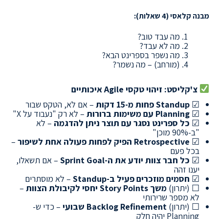
מבנה קלאסי (4 שאלות):
מה עבד טוב?
מה לא עבד?
מה נשפר בספרינט הבא?
(מורחב) – מה נשמר?
צ'קליסט: זיהוי טקסי Agile איכותיים
☑
Standup פחות מ-15 דקות
– אם לא, הטקס שבור
☑
Planning עם משימות ברורות
– לא רק "נעבוד על X"
☑
כל ספרינט נסגר עם תוצר ניתן להדגמה
– לא
"ב-90% מוכן"
☑
Retrospective הפיק לפחות פעולה אחת לשיפור
–
בכל פעם
☑
כל חבר צוות יודע את ה-Sprint Goal
– אם תשאלו,
יענו זהה
☑
חסמים מוזכרים פעיל ב-Standup
– לא מוסתרים
☐ (יתרון)
משך Story Points יחסי לקיבולת הצוות
–
לא מספר שרירותי
☐ (יתרון)
Backlog Refinement שבועי
– כדי ש-
Planning יהיה חלק