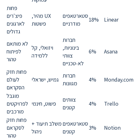
פחות
סטארטאפים
UX מהיר,
פיצ'רים
18%
Linear
מודרניים
פשטות
לארגונים
גדולים
חברות
לא מותאם
בינוניות,
ויזואלי, קל
Asana
6%
לפיתוח
צוותי
ללמידה
טהור
לא-טכניים
פחות חזק
חברות
Monday.com
4%
גמיש, ישראלי
לעולם
מגוונות
הסקראם
מוגבל
צוותים
Trello
4%
פשוט, חינמי
לפרויקטים
קטנים
מורכבים
פחות חזק
סטארטאפים
משלב תיעוד +
Notion
3%
לסקראם
קטנים
ניהול
טהור