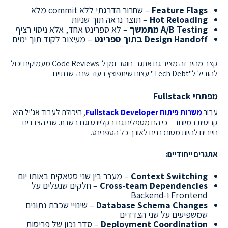
Feature Flags
– שחרור הדרגתי ללא commit מלא
Hot Reloading
– תוצר נראה תוך שניות
A/B Testing מתמשך
– לא ספרינט אחד, אלא ניסוי רציף
Design Handoff בתוך ספרינט
– מעיצוב לקוד תוך ימים
קצב מהיר זה מציב גם אתגר: חוסר זמן ל-Code Reviews מעמיקים יכול
להוביל ל"Tech Debt" עצום שיתפוצץ בעוד שנה-שנתיים.
מפתחי Fullstack
עבור
משרות פיתוח Fullstack Developer
, היכולת לעבוד אג'יל היא
קריטית במיוחד – כי הם מטפלים גם בקליינט וגם בשרת. שני הצדדים
חייבים להיות מסונכרנים לאורך כל הספרינט.
אתגרים ייחודיים:
Context Switching
– מעבר בין שני סטאקים באותו יום
Cross-team Dependencies
– חלקים שנעלים על
Frontend ו-Backend
Database Schema Changes
– שינויי שכבת נתונים
שמשפיעים על שני הצדדים
Deployment Coordination
– סדר נכון של פריסות