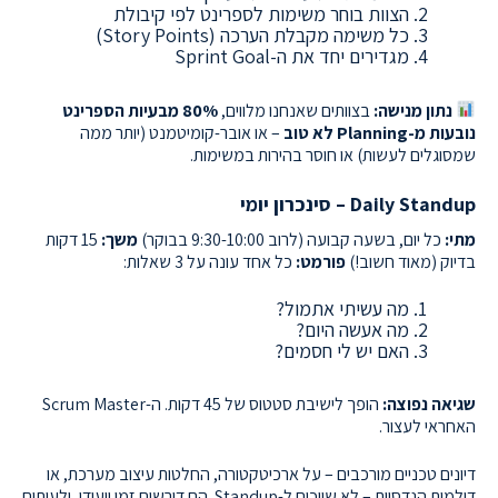
הצוות בוחר משימות לספרינט לפי קיבולת
כל משימה מקבלת הערכה (Story Points)
מגדירים יחד את ה-Sprint Goal
נתון מנישה:
בצוותים שאנחנו מלווים,
80% מבעיות הספרינט
נובעות מ-Planning לא טוב
– או אובר-קומיטמנט (יותר ממה
שמסוגלים לעשות) או חוסר בהירות במשימות.
Daily Standup – סינכרון יומי
מתי:
כל יום, בשעה קבועה (לרוב 9:30-10:00 בבוקר)
משך:
15 דקות
בדיוק (מאוד חשוב!)
פורמט:
כל אחד עונה על 3 שאלות:
מה עשיתי אתמול?
מה אעשה היום?
האם יש לי חסמים?
שגיאה נפוצה:
הופך לישיבת סטטוס של 45 דקות. ה-Scrum Master
האחראי לעצור.
דיונים טכניים מורכבים – על ארכיטקטורה, החלטות עיצוב מערכת, או
דילמות הנדסיות – לא שייכים ל-Standup. הם דורשים זמן ייעודי, ולעיתים