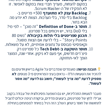
במקום להנחות, מעריך חברי צוות במקום לאפשר. זו
לא תפקידו של ה-Scrum Master.
Backlog ענק לא מתועדף
500+ פריטים ב-
Backlog בלי סדר, בלי הערכות. הצוות לא יודע מה
הבא בתור.
חוסר ב-Definition of Done
"זה מוכן" – לפי מי?
בלי DoD ברור, יש ויכוחים בכל ספרינט.
תכנון ספרינטים בלי תלות בקיבולת
"נשים 80
Story Points" – בלי לדעת אם הצוות מסוגל.
וקאפסיטי מבוסס על נתונים אמיתיים, לא על משאלות.
חוסר השקעה ב-Tech Debt
כל ספרינט רק
פיצ'רים חדשים, אף פעם לא ניקיון. אחרי שנה, המוצר
הופך לאי-תחזוקה.
תובנה מנישה:
מועמדים שמדברים על Agile בריאיון ויודעים גם
להזכיר את הטעויות הללו – נראים בעיני המראיינים פי 3 מנוסים.
לא
מספיק לדעת "מה צריך לעשות"; חשוב גם לדעת "מה אסור
לעשות".
מעבר לטעויות התהליכיות, יש גם השפעה פסיכולוגית של עבודה בקצב
אג'ילי: לחץ של ספרינטים, ביצועים מדידים, וביקורת רציפה יכולים להוביל
לתחושות של חוסר ביטחון. השלב הזה רגיל במיוחד למפתחים בתחילת