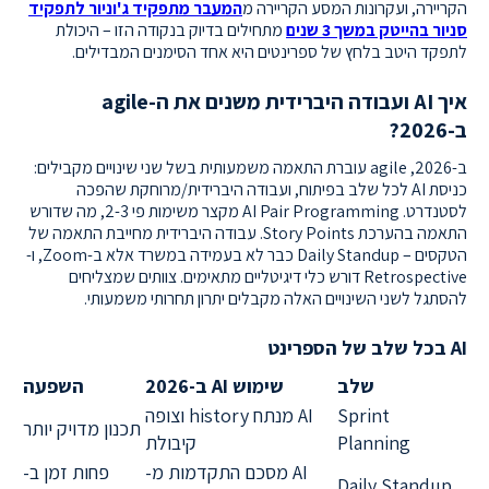
הקריירה, ועקרונות המסע הקריירה מ
המעבר מתפקיד ג'וניור לתפקיד
סניור בהייטק במשך 3 שנים
מתחילים בדיוק בנקודה הזו – היכולת
לתפקד היטב בלחץ של ספרינטים היא אחד הסימנים המבדילים.
איך AI ועבודה היברידית משנים את ה-agile
ב-2026?
ב-2026, agile עוברת התאמה משמעותית בשל שני שינויים מקבילים:
כניסת AI לכל שלב בפיתוח, ועבודה היברידית/מרוחקת שהפכה
לסטנדרט. AI Pair Programming מקצר משימות פי 2-3, מה שדורש
התאמה בהערכת Story Points. עבודה היברידית מחייבת התאמה של
הטקסים – Daily Standup כבר לא בעמידה במשרד אלא ב-Zoom, ו-
Retrospective דורש כלי דיגיטליים מתאימים. צוותים שמצליחים
להסתגל לשני השינויים האלה מקבלים יתרון תחרותי משמעותי.
AI בכל שלב של הספרינט
שלב
שימוש AI ב-2026
השפעה
Sprint
AI מנתח history וצופה
תכנון מדויק יותר
Planning
קיבולת
AI מסכם התקדמות מ-
פחות זמן ב-
Daily Standup