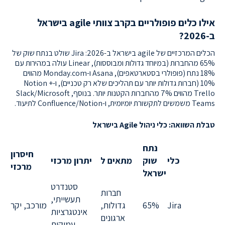
אילו כלים פופולריים בקרב צוותי agile בישראל
ב-2026?
הכלים המרכזיים של agile בישראל ב-2026: Jira שולט בנתח שוק של
65% מהחברות (במיוחד גדולות ומבוססות), Linear עולה במהירות עם
18% נתח (פופולרי בסטארטאפים), Asana ו-Monday.com מהווים
10% (חברות גדולות יותר עם תהליכים שלא רק טכניים), ו-Notion +
Trello מהווים 7% מהחברות הקטנות יותר. בנוסף, Slack/Microsoft
Teams משמשים לתקשורת יומיומית, ו-Confluence/Notion לתיעוד.
טבלת השוואה: כלי ניהול Agile בישראל
נתח
חיסרון
כלי
שוק
מתאים ל
יתרון מרכזי
מרכזי
ישראל
סטנדרט
חברות
תעשייתי,
Jira
65%
גדולות,
מורכב, יקר
אינטגרציות
ארגונים
עמוקות