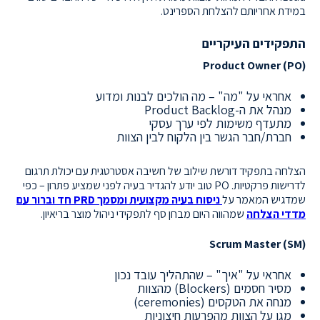
במידת אחריותם להצלחת הספרינט.
התפקידים העיקריים
Product Owner (PO)
אחראי על "מה" – מה הולכים לבנות ומדוע
מנהל את ה-Product Backlog
מתעדף משימות לפי ערך עסקי
חברת/חבר הגשר בין הלקוח לבין הצוות
הצלחה בתפקיד דורשת שילוב של חשיבה אסטרטגית עם יכולת תרגום
לדרישות פרקטיות. PO טוב יודע להגדיר בעיה לפני שמציע פתרון – כפי
שמדגיש המאמר על
ניסוח בעיה מקצועית ומסמך PRD חד וברור עם
מדדי הצלחה
שמהווה היום מבחן סף לתפקידי ניהול מוצר בריאיון.
Scrum Master (SM)
אחראי על "איך" – שהתהליך עובד נכון
מסיר חסמים (Blockers) מהצוות
מנחה את הטקסים (ceremonies)
מגן על הצוות מהפרעות חיצוניות