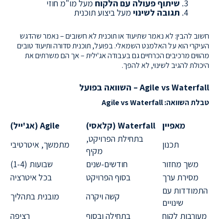
שיתוף פעולה עם הלקוח
מעל מו"מ חוזי
תגובה לשינוי
מעל ביצוע תוכנית
חשוב להבין: לא נאמר שתיעוד או תוכנית לא חשובים – נאמר שהדגש
העיקרי הוא על האלמנט השמאלי. בפועל, תוכנית סדורה ותיעוד טובים
מהווים מרכיבים הכרחיים גם בעבודה אג'ילית – אך הם משרתים את
היכולת להגיב לשינוי, לא להפך.
Agile vs Waterfall – השוואה בפועל
טבלת השוואה: Agile vs Waterfall
מאפיין
Waterfall (קלאסי)
Agile (אג'ייל)
בתחילת הפרויקט,
תכנון
מתמשך, איטרטיבי
מקיף
משך מחזור
חודשים-שנים
שבועות (1-4)
מסירת ערך
בסוף הפרויקט
בכל איטרציה
התמודדות עם
קשה ויקרה
מובנית בתהליך
שינויים
מעורבות לקוח
בתחילה ובסוף
רציפה