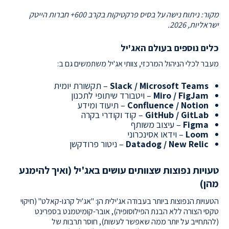
מקור: ניתוח נישה על בסיס פרקטיקות בקרב 600+ חברות הייטק
ישראליות, 2026.
כלים נוספים בעולם האג'יל
מעבר לכלי הניהול המרכזי, צוותי אג'יל משתמשים גם ב:
Slack / Microsoft Teams
– תקשורת יומית
Miro / FigJam
– ויטבורד שיתופי לתכנון
Confluence / Notion
– תיעוד ומידע
GitHub / GitLab
– קוד וקודרי בקרה
Figma
– עיצוב משותף
Loom
– וידאו אסינכרוני
Datadog / New Relic
– ניטור פרודקשן
טעויות נפוצות שצוותים עושים באג'יל (ואיך להימנע
מהן)
הטעויות הנפוצות ביותר בעבודה אג'ילית הן: "אג'יל קרגו-קאלט" (חיקוי
טקסי הצורה ללא הבנת הפילוסופיה), אובר-קומיטמנט בספרינט
(להתחייב על יותר ממה שאפשר לעשות), חוסר תרבות של