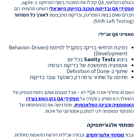
בעולם הקלאסי, QA קיבלו את התוכנה בסוף הפרויקט. ב-agile,
תפקידי QA ובדיקות תוכנה בהייטק הישראלי
השתנו מהותית: הם
חברים שווים בצוות הספרינט, ובדיקות מתבצעות
לאורך כל המחזור
(Shift-Left Testing).
מאפייני QA אג'ילי:
כתיבת תרחישי בדיקה במקביל לפיתוח (Behavior-Driven
Development)
ביצוע
Sanity Tests
בכל יום
אוטומציה מתמשכת של בדיקות רגרסיה
שיתוף ב-Definition of Done
חתימה על שחרור גרסה רק כשהקוד עובר בדיקות
האם AI מחליף את ה-QA? לא – אבל מעצים אותם. ניתוח מעמיק של
השאלה הזו מופיע בסקירה על
תפקידי QA בקו האש בעידן
האוטומציה והבינה המלאכותית
, שמדגישה את ההתפתחות של
התפקיד ממומחה ידני למתכנן אסטרטגי של איכות.
מפתחי אלגוריתמיקה
עבור
מפתחי אלגוריתמים
, עבודה אג'ילית דורשת התאמות מיוחדות.