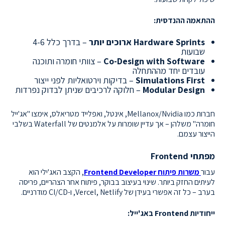
ההתאמה ההנדסית:
Hardware Sprints ארוכים יותר
– בדרך כלל 4-6
שבועות
Co-Design with Software
– צוותי חומרה ותוכנה
עובדים יחד מההתחלה
Simulations First
– בדיקות וירטואליות לפני ייצור
Modular Design
– חלוקה לרכיבים שניתן לבדוק נפרדות
חברות כמו Mellanox/Nvidia, אינטל, ואפלייד מטריאלס, אימצו "אג'ייל
חומרה" משלהן – אך עדיין שומרות על אלמנטים של Waterfall בשלבי
הייצור עצמם.
מפתחי Frontend
עבור
משרות פיתוח Frontend Developer
, הקצב האג'ילי הוא
לעיתים החזק ביותר. שינוי בעיצוב בבוקר, פיתוח אחר הצהריים, פריסה
בערב – כל זה אפשרי בעידן של Vercel, Netlify, ו-CI/CD מודרניים.
ייחודיות Frontend באג'ייל: