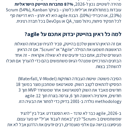
מהירה לשינויים. נכון ל-2026,
87% מחברות ההייטק הישראליות
עובדות במתודולוגיות אג'יליות כלשהן – בעיקר Scrum (54%), Kanban
(23%), או היברידי (10%). הבנת agile היא לא יתרון – היא דרישת סף
לכל תפקיד פיתוח, ניהול מוצר, QA או DevOps בכל חברה רצינית.
למה כל ראיון בהייטק יבדוק אתכם על agile?
אם זה הראיון הראשון שלכם בהייטק, סביר להניח שבאחת השאלות
הראשונות תשמעו את המילה "Agile" או "Scrum". אם זה הראיון
העשרים שלכם, אתם כבר יודעים שזו לא שאלה אקראית – זה אחד
הבחנים המרכזיים שמנהלי הגיוס משתמשים בהם כדי להעריך אם תוכלו
להשתלב בצוות.
הסיבה פשוטה: שיטות העבודה הוותיקות (Waterfall, V-Model)
הפסיקו להתאים לקצב השוק. סטארטאפ שמתכנן מוצר במשך 18
חודשים מאבד את השוק לסטארטאפ אחר שמשחרר MVP תוך 3
חודשים, איטרציה ראשונה תוך 6, וגרסה בוגרת תוך 12. agile
methodology נולדה ב-2001 בדיוק כדי לפתור את הבעיה הזו.
ב-2026, agile כבר לא טרנד – היא הסטנדרט. אבל בין "להגיד
שמשתמשים ב-Scrum" לבין "באמת לעבוד אג'יל" יש פער עצום.
מניסיוננו בנישה עם אלפי מועמדים, רבים יודעים את הז'רגון אבל לא את