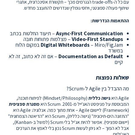
עם כל ה-trade-offs הנגרמים מכך – תקשורת אסינכרונית, אתגרי
שיתוף פעולה ספונטני, ויחסי גומלין שנדרשים להתעצב מחדש.
ההתאמות הנדרשות:
Async-First Communication
– תיעוד החלטות בכתב
Video-First Standups
– מצלמות פתוחות חובה
Digital Whiteboards
– Miro/FigJam במקום הלוח
במשרד
Documentation as Default
– אם זה לא כתוב, זה לא
קיים
שאלות נפוצות
מה ההבדל בין Agile ל-Scrum?
Agile היא
גישה כללית
(Mindset/Philosophy) לפיתוח תוכנה,
המבוססת על מניפסט האג'ייל מ-2001. Scrum היא
מסגרת ספציפית
(Framework) ליישום Agile – אחת מתוך כמה. אנלוגיה: Agile היא
"התזונה הים-תיכונית" (גישה כללית), Scrum היא "הדיאטה הצמחונית"
(יישום ספציפי). אפשר להיות אג'יל בלי Scrum (למשל ב-Kanban),
אבל לא הפוך – לא ניתן לעשות Scrum נכון בלי לאמץ את הערכים
האג'יליים.