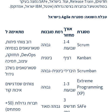
חודשים), Release Train, ועוד. בישראל, SAFe נפוצה בעיקר
במולטינשיונל ובחברות בורסה גדולות (אינטל, IBM ישראל, אמדוקס).
טבלת השוואה: מסגרות Agile בישראל
אורך
מסגרת
רמת מובנות
מתאימה ל
מחזור
1-4
רוב צוותי פיתוח,
Scrum
גבוהה
שבועות
סטארטאפים בצמיחה
DevOps, תחזוקה,
Kanban
רציף
בינונית
עיצוב, תמיכה
סטארטאפים בשלב
Scrumban
היברידי
בינונית-גבוהה
גידול
Extreme
1-3
צוותים שמדגישים
Programming
גבוהה
שבועות
איכות קוד
(XP)
3
חברות גדולות (50+
SAFe
חודשים
גבוהה מאוד
מפתחים)