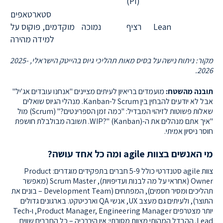
(PI)
סטארטאפים
Lean
רציף
נמוכה
מוקדמים, פוקוס על
למידה מהירה
מקור: ניתוח נישה על בסיס מאות תהליכי גיוס בהייטק הישראלי, 2025-
2026.
תובנה מהשטח:
מועמדים בריאיון לעיתים מציינים "אנחנו עובדים אג'יל"
אבל לא יודעים להבחין בין Scrum ל-Kanban. מנהלי הגיוס שואלים
שאלות פשוטות לזיהוי המבדיל: "כמה זמן הספרינטים?" (Scrum) מול
"איך אתם מנהלים את ה-WIP?" (Kanban). תשובה מבולבלת חושפת
חוסר ניסיון אמיתי.
מי האנשים בצוות agile ומה כל אחד עושה?
צוות agile סטנדרטי כולל 5-9 חברים בתפקידים מוגדרים: Product
Owner (אחראי על מה לבנות ועדיפויות), Scrum Master (מאפשר
תהליכים ומסיר חסמים), המפתחים (Development Team – בונים את
התוצר), ולעיתים גם מעצב UX, אנשי QA וארכיטקט. בארגונים גדולים
יותר מצטרפים Product Manager, Engineering Manager, ו-Tech
Lead. ההבדל המהותי מצוות מסורתי: אין היררכיה – כל החברים שווים