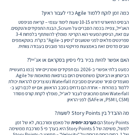
כמה זמן לוקח ללמוד Agile כדי לעבור ראיון?
הבסיס התיאורטי דורש 10-15 שעות לימוד עצמי – קריאת מניפסט
האג'ייל, צפייה בכמה הסברים על Scrum, הבנת התפקידים והטקסים.
עם זאת, הניסיון המעשי הוא הקריטי. מומלץ להשתתף בלפחות 3-4
ספרינטים מלאים לפני שטוענים "ניסיון ב-Agile" בקו"ח. בוטקאמפים
טובים מדמים זאת באמצעות פרויקטי גמר מובנים בעבודה צוותית.
האם אפשר להיות בכיר בלי ניסיון בסקראם או אג'ייל?
כמעט בלתי אפשרי ב-2026. גם תפקידים שמרניים יותר (כמו בתעשיית
הביטחון או הביוטק) משתמשים היום בגרסאות מותאמות של Agile.
מועמדים סניור שמגיעים מסביבת Waterfall נטו צריכים להראות יכולת
ללמוד במהירות – אחרת הם נדחים בסבב הראשון. אם יש לכם רקע ב-
Waterfall ואתם מתכוונים לעבור לאג'יל, מומלץ לקחת קורס מסודר
(PSM I, CSM, או SAFe) לפני הראיון.
מה ההבדל בין Story Points לשעות?
Story Points הם
הערכה יחסית
של מאמץ ומורכבות, לא של זמן.
למשל, משימה של 5 Story Points היא בערך פי 5 מורכבת ממשימה
של 1. בסיס היחס מבוסס על "Velocity" – ממוצע ה-Story Points