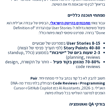
בריאיון" לבין מי שבאמת חי את השיטה.
מפתחי תוכנה כלליים
עבור צוותי
מתכנתים בהייטק הישראלי
, הבסיס של עבודה אג'ילית הוא
פיצול משימות גדולות ל-User Stories עם הגדרת "Definition of
Done" ברורה. ספרינט טיפוסי לצוות פיתוח כולל:
8-15 User Stories
בספרינט של שבועיים
40-80 Story Points
(לפי תעריך פנימי של הצוות)
2-3 שעות ביום של "ישיבות"
בממוצע (כולל standup,
planning, reviews)
70-80% מהזמן בקוד פעיל
– היתר על תקשורת, design,
code reviews
חשוב להבין: לא כל קוד נכתב על ידי מפתח יחיד.
Pair
Programming
ו-
Code Reviews
הם חלק בלתי נפרד מה-DNA
האג'ילי. ב-2026, AI Assistants כמו GitHub Copilot ו-Cursor
הופכים לפרטנר השלישי בכל פעולת פיתוח.
בודקי QA ואוטומציה