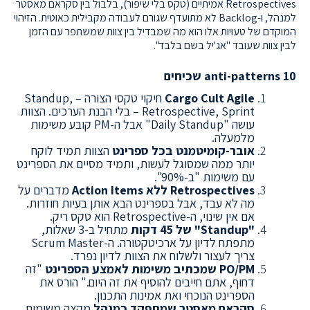
Retrospectives אמיתיים (טקס בלי שיפור), בלבול בין סקראם מאסטר
למנהל, ו-Backlog לא מתועדף שגורם לעבודה מקבילית כאוטית. הזיהוי
המוקדם של טעויות אלו הוא מה שמבדיל בין צוות שמשתפר עם הזמן
לבין צוות שעובד "אג'יל בשם בלבד".
10 anti-patterns שכיחים
Cargo Cult Agile
חיקוי טקסי הצורה – Standup,
Retrospective, Sprint – בלי הבנת הערכים. הצוות
עושה "Daily Standup" אבל ה-PM קובע משימות
מלמעלה.
אובר-קומיטמנט בכל ספרינט
הצוות תמיד לוקח
יותר ממה שמסוגל לעשות, ותמיד מסיים את הספרינט
עם משימות "ב-90%".
Retrospectives ללא Action Items
מדברים על
מה לא עבד, אבל בספרינט הבא אותן בעיות חוזרות.
אם אין שינוי, ה-Retrospective הוא טקס ריק.
"Standup" של 45 דקות
מתחיל ב-3 שאלות,
מתפתח לדיון על ארכיטקטורה. ה-Scrum Master
צריך לעצור ולשלוח את הצוות לדיון נפרד.
PO/PM שמכתיב משימות לאמצע הספרינט
"זה
דחוף, אתם חייבים להוסיף את זה היום." הורס את
הספרינט הנוכחי ואת אמינות התכנון.
סקראם מאסטר שמתפקד כמנהל
מקצה משימות