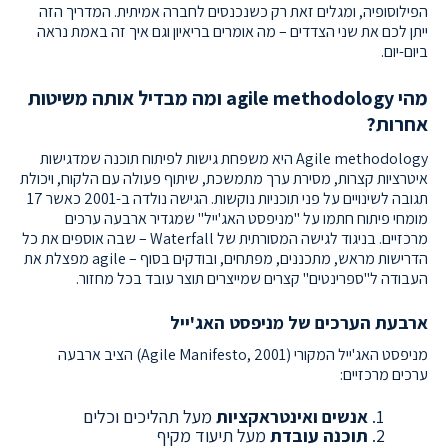
הפילוסופיה, ומגלים זאת רק כשנכנסים לחברה אמיתית. המדריך הזה
ייתן לכם את שני הצדדים – מה אומרים בריאיון וגם איך זה באמת נראה
ביום-יום.
מהי agile methodology ומה מבדיל אותה משיטות
אחרות?
Agile methodology היא משפחת גישות לפיתוח תוכנה שמדגישות
איטרציות קצרות, מסירת ערך מתמשכת, שיתוף פעולה עם הלקוח, ויכולת
תגובה לשינויים על פני תוכניות נוקשות. הגישה נולדה ב-2001 כאשר 17
מומחי פיתוח חתמו על "מניפסט האג'ייל" שמגדיר ארבעה ערכים
מרכזיים. בניגוד לגישה המסורתית של Waterfall – שבה אוספים את כל
הדרישות מראש, מתכננים, מפתחים, ובודקים בסוף – agile מפצלת את
העבודה ל"ספרינטים" קצרים שמייצרים תוצר עובד בכל מחזור.
ארבעת הערכים של מניפסט האג'ייל
מניפסט האג'ייל המקורי (Agile Manifesto, 2001) הציב ארבעה
ערכים מרכזיים:
אנשים ואינטראקציות
מעל תהליכים וכלים
תוכנה עובדת
מעל תיעוד מקיף