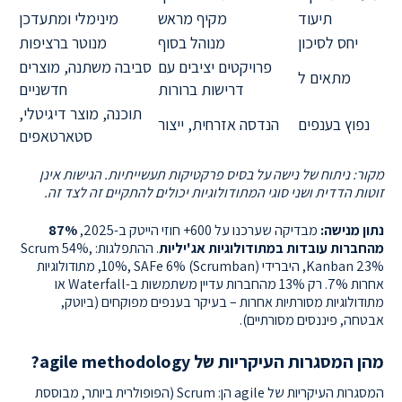
תיעוד
מקיף מראש
מינימלי ומתעדכן
יחס לסיכון
מנוהל בסוף
מנוטר ברציפות
פרויקטים יציבים עם
סביבה משתנה, מוצרים
מתאים ל
דרישות ברורות
חדשניים
תוכנה, מוצר דיגיטלי,
נפוץ בענפים
הנדסה אזרחית, ייצור
סטארטאפים
מקור: ניתוח של נישה על בסיס פרקטיקות תעשייתיות. הגישות אינן
זוטות הדדית ושני סוגי המתודולוגיות יכולים להתקיים זה לצד זה.
נתון מנישה:
מבדיקה שערכנו על 600+ חוזי הייטק ב-2025,
87%
מהחברות עובדות במתודולוגיות אג'יליות
. ההתפלגות: Scrum 54%,
Kanban 23%, היברידי (Scrumban) 10%, SAFe 6%, מתודולוגיות
אחרות 7%. רק 13% מהחברות עדיין משתמשות ב-Waterfall או
מתודולוגיות מסורתיות אחרות – בעיקר בענפים מפוקחים (ביוטק,
אבטחה, פיננסים מסורתיים).
מהן המסגרות העיקריות של agile methodology?
המסגרות העיקריות של agile הן: Scrum (הפופולרית ביותר, מבוססת