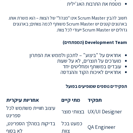
מטפח את התרבות האג'ילית
חשוב להבין: Scrum Master אינו "מנהל" של הצוות – הוא משרת אותו.
בארגונים קטנים יש Scrum Master משותף לכמה צוותים; בארגונים
גדולים יש Scrum Master ייעודי לכל צוות.
Development Team (המפתחים)
אחראים על "ביצוע" – לתכנן ולממש את הפתרון
מוערכים על תוצרים, לא על שעות
עובדים במשותף ומחליטים יחד
אחראיים לאיכות הקוד וההנדסה
תפקידים נוספים שמופיעים בפועל
תפקיד
מתי קיים
אחריות עיקרית
עיצוב חוויית משתמש לכל
UX/UI Designer
בצוותי מוצר
ספרינט
כמעט בכל
בדיקות במהלך הספרינט,
QA Engineer
צוות
לא בסוף