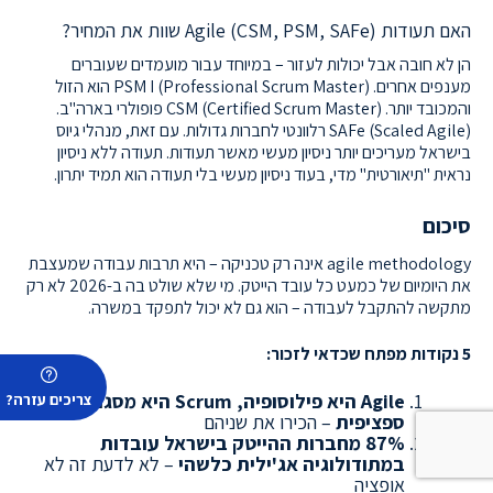
האם תעודות Agile (CSM, PSM, SAFe) שוות את המחיר?
הן לא חובה אבל יכולות לעזור – במיוחד עבור מועמדים שעוברים
מענפים אחרים. PSM I (Professional Scrum Master) הוא הזול
והמכובד יותר. CSM (Certified Scrum Master) פופולרי בארה"ב.
SAFe (Scaled Agile) רלוונטי לחברות גדולות. עם זאת, מנהלי גיוס
בישראל מעריכים יותר ניסיון מעשי מאשר תעודות. תעודה ללא ניסיון
נראית "תיאורטית" מדי, בעוד ניסיון מעשי בלי תעודה הוא תמיד יתרון.
סיכום
agile methodology אינה רק טכניקה – היא תרבות עבודה שמעצבת
את היומיום של כמעט כל עובד הייטק. מי שלא שולט בה ב-2026 לא רק
מתקשה להתקבל לעבודה – הוא גם לא יכול לתפקד במשרה.
5 נקודות מפתח שכדאי לזכור:
Agile היא פילוסופיה, Scrum היא מסגרת
צריכים עזרה?
ספציפית
– הכירו את שניהם
87% מחברות ההייטק בישראל עובדות
במתודולוגיה אג'ילית כלשהי
– לא לדעת זה לא
אופציה