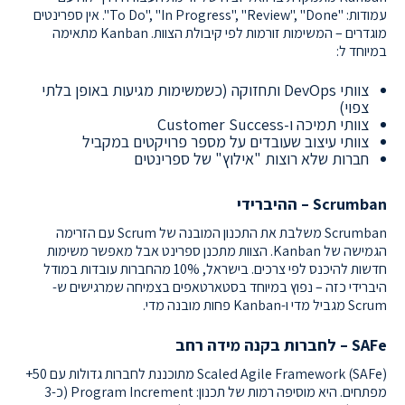
עמודות: "To Do", "In Progress", "Review", "Done". אין ספרינטים
מוגדרים – המשימות זורמות לפי קיבולת הצוות. Kanban מתאימה
במיוחד ל:
צוותי DevOps ותחזוקה (כשמשימות מגיעות באופן בלתי
צפוי)
צוותי תמיכה ו-Customer Success
צוותי עיצוב שעובדים על מספר פרויקטים במקביל
חברות שלא רוצות "אילוץ" של ספרינטים
Scrumban – ההיברידי
Scrumban משלבת את התכנון המובנה של Scrum עם הזרימה
הגמישה של Kanban. הצוות מתכנן ספרינט אבל מאפשר משימות
חדשות להיכנס לפי צרכים. בישראל, 10% מהחברות עובדות במודל
היברידי כזה – נפוץ במיוחד בסטארטאפים בצמיחה שמרגישים ש-
Scrum מגביל מדי ו-Kanban פחות מובנה מדי.
SAFe – לחברות בקנה מידה רחב
Scaled Agile Framework (SAFe) מתוכננת לחברות גדולות עם 50+
מפתחים. היא מוסיפה רמות של תכנון: Program Increment (כ-3