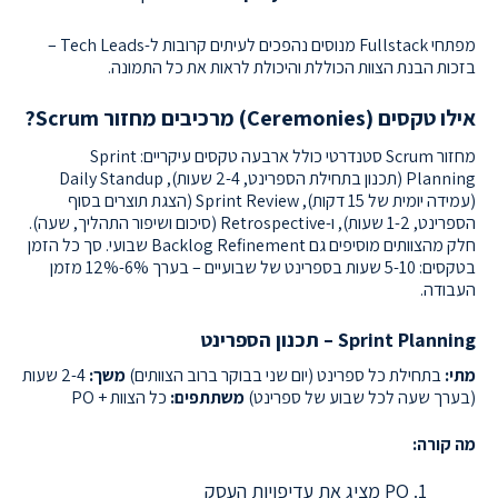
מפתחי Fullstack מנוסים נהפכים לעיתים קרובות ל-Tech Leads –
בזכות הבנת הצוות הכוללת והיכולת לראות את כל התמונה.
אילו טקסים (Ceremonies) מרכיבים מחזור Scrum?
מחזור Scrum סטנדרטי כולל ארבעה טקסים עיקריים: Sprint
Planning (תכנון בתחילת הספרינט, 2-4 שעות), Daily Standup
(עמידה יומית של 15 דקות), Sprint Review (הצגת תוצרים בסוף
הספרינט, 1-2 שעות), ו-Retrospective (סיכום ושיפור התהליך, שעה).
חלק מהצוותים מוסיפים גם Backlog Refinement שבועי. סך כל הזמן
בטקסים: 5-10 שעות בספרינט של שבועיים – בערך 6%-12% מזמן
העבודה.
Sprint Planning – תכנון הספרינט
מתי:
בתחילת כל ספרינט (יום שני בבוקר ברוב הצוותים)
משך:
2-4 שעות
(בערך שעה לכל שבוע של ספרינט)
משתתפים:
כל הצוות + PO
מה קורה:
PO מציג את עדיפויות העסק