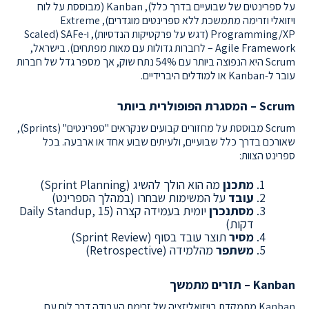
על ספרינטים של שבועיים בדרך כלל), Kanban (מבוססת על לוח
ויזואלי וזרימה מתמשכת ללא ספרינטים מוגדרים), Extreme
Programming/XP (דגש על פרקטיקות הנדסיות), ו-SAFe (Scaled
Agile Framework – לחברות גדולות עם מאות מפתחים). בישראל,
Scrum היא הנפוצה ביותר עם 54% נתח שוק, אך מספר גדל של חברות
עובר ל-Kanban או למודלים היברידיים.
Scrum – המסגרת הפופולרית ביותר
Scrum מבוססת על מחזורים קבועים שנקראים "ספרינטים" (Sprints),
שאורכם בדרך כלל שבועיים, ולעיתים שבוע אחד או ארבעה. בכל
ספרינט הצוות:
מתכנן
מה הוא הולך להשיג (Sprint Planning)
עובד
על המשימות שבחרו (במהלך הספרינט)
מסתנכרן
יומית בעמידה קצרה (Daily Standup, 15
דקות)
מסיר
תוצר עובד בסוף (Sprint Review)
משתפר
מהלמידה (Retrospective)
Kanban – תזרים מתמשך
Kanban מתמקדת בויזואליזציה של זרימת העבודה דרך לוח עם