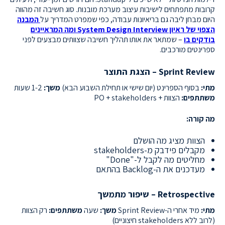
קרובות מתפתחים לישיבות עיצוב מערכת מובנות. סוג חשיבה זה מהווה
היום מבחן ליבה גם בריאיונות עבודה, כפי שמפרט המדריך על
המבנה
הצפוי של ראיון System Design Interview ומה המראיינים
בודקים בו
– שמתאר את אותו תהליך חשיבה שצוותים מבצעים לפני
ספרינטים מורכבים.
Sprint Review – הצגת התוצר
מתי:
בסוף הספרינט (יום שישי או תחילת השבוע הבא)
משך:
1-2 שעות
משתתפים:
הצוות + PO + stakeholders
מה קורה:
הצוות מציג מה הושלם
מקבלים פידבק מ-stakeholders
מחליטים מה לקבל ל-"Done"
מעדכנים את ה-Backlog בהתאם
Retrospective – שיפור מתמשך
מתי:
מיד אחרי ה-Sprint Review
משך:
שעה
משתתפים:
רק הצוות
(לרוב ללא stakeholders חיצוניים)