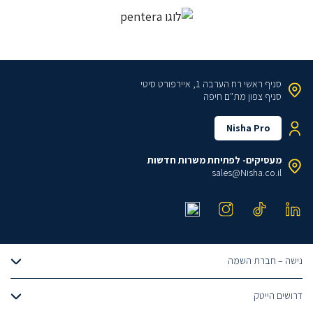
סניף ראשי
רח הערבה 1, איירפורט סיטי
סניף צפון
מת"ם חיפה
Nisha Pro
מעסיקים- לפתיחת משרות חדשות
sales@Nisha.co.il
נישה – חברת השמה
אודותינו
דרושים הייטק
הצוות שלנו