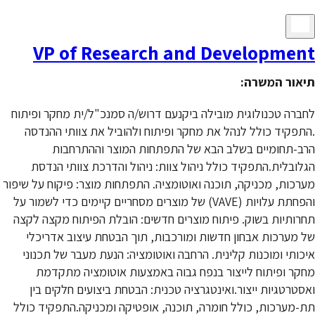
VP of Research and Development
תיאור המשרה:
לחברה טכנולוגית מובילה ביקנעם דרוש/ה סמנכ"ל/ית מחקר ופיתוח
.התפקיד כולל לנהל את מחקר ופיתוח ולהוביל את צוותי ההנדסה
הרב-תחומיים בשלב הבא של התפתחות המוצר וההתרחבות
הגלובלית.התפקיד כולל ניהול צוות: ניהול והדרכת צוותי הנדסת
מערכות, מכניקה, תוכנה ואוטומציה. התפתחות מוצר: פיקוח על שיפור
והפחתת עלויות (VAVE) של מוצרים מסחריים קיימים כדי לשמור על
תחרותיות בשוק. פיתוח מוצרים חדשים: הובלת הפיתוח מקצה לקצה
של מערכות אבחון חדשות ומורכבות, תוך הבטחת עיצוב אדריכלי
איכותי ומוכנות קלינית. הרחבה ואוטומציה: הנעת מעבר של תכנוני
מחקר ופיתוח לייצור בנפח גבוה באמצעות אוטומציה מתקדמת
ואסטרטגיות ייצור.ואינטגרציה טכנית: הבטחת ביצועים חלקים בין
תת-מערכות, כולל חומרה, תוכנה, אופטיקה ומכניקה.התפקיד כולל