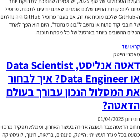
בעולם הטכנולוגי של סוף 2025, יש אמירה שהופכת למדויקת יותר
מיום ליום: קורות החיים שלכם אומרים שאתם יודעים לתכנת. פרופיל
ה-GitHub שלכם מוכיח את זה. אם בעבר פרופיל GitHub היה נחלתם
של חובבי קוד פתוח או נחשב ל"בונוס נחמד", היום הוא הפך לאחד
הכלים החשובים ביותר בארסנל של כל מפתח תוכנה.
קראו עוד
מאמרי הייטק
דאטה אנליסט, Data Scientist
או Data Engineer? איך לבחור
את המסלול הנכון עבורך בעולם
הדאטה?
רוני רונן
01/04/2025
תחום הדאטה צבר תאוצה אדירה בעשור האחרון, וממלא תפקיד מרכזי
כמעט בכל מגזר תעשייתי: הייטק, פיננסים, בריאות, חינוך, לוגיסטיקה