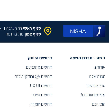
(2)
DATA MANAGER
מומחה Cloud
(2)
(1)
Information systems project manager
מהנדס תפ"י
(2)
סניף ראשי
רח הערבה 1, איירפורט סיטי
סניף צפון
מת"ם חיפה
פסיכולוג תעסוקתי
(1)
(1)
Technology Sourcer
סורסר/ית
(2)
(1)
Executive Search
נישה – חברת השמה
דרושים הייטק
תפעול
(1)
אודותינו
דרושים מתכנתים
(2)
Information Security Specialist
הצוות שלנו
דרושים QA ובודקי תוכנה
(1)
Information Security Expert
טבלאות שכר
דרושים UX UI
ייעוץ
(1)
(1)
Technical Recruiter
מגייסים עובדים?
דרושים סייבר
(1)
Technical Recruiter
סוכן חכם
דרושים חומרה
מהנדס
(2)