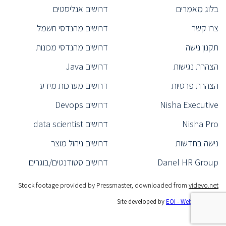
בלוג מאמרים
דרושים אנליסטים
נציג/ה רפואי/ת
(6)
צרו קשר
דרושים מהנדסי חשמל
(1)
Product Specialist
ייעוץ אירגוני
(1)
תקנון נישה
דרושים מהנדסי מכונות
ראש צוות תפעול
(1)
הצהרת נגישות
דרושים Java
(1)
CEO
הצהרת פרטיות
דרושים מערכות מידע
מנהל כספים
(1)
מנהל אגף
(1)
Nisha Executive
דרושים Devops
(1)
Product Marketing Manager
Nisha Pro
דרושים data scientist
מהנדס תנועה
(1)
נישה בחדשות
דרושים ניהול מוצר
ראש צוות פיתוח
(2)
Danel HR Group
דרושים סטודנטים/בוגרים
מנהל שיווק
(1)
(7)
Backend Developer
Stock footage provided by Pressmaster, downloaded from
videvo.net
מהנדס Real-Time
(1)
Site developed by
EOI - Web Like This!
(4)
Tech Support Specialist
מהנדס אימות פיתוח ו-ATE
(3)