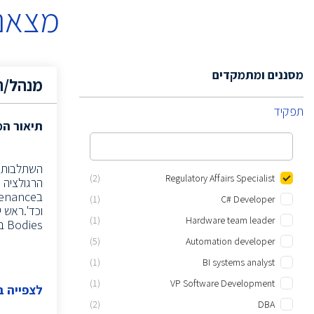
מצאנו
מסננים ומתמקדים
מנהל/ת
תפקיד
תיאור ה
השתלבות ב
(2)
Regulatory Affairs Specialist
(1)
C# Developer
(1)
Hardware team leader
Bodies ברחבי העולם, קשר מול יועצים רגולטוריים חיצוניים של החברה ועוד.
(5)
Automation developer
(1)
BI systems analyst
(1)
VP Software Development
לצפייה 
(2)
DBA