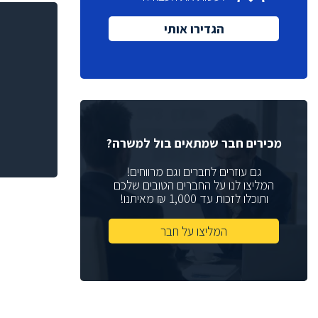
מנכ"ל
(1)
הגדירו אותי
(6)
Quality Assurance
(1)
VP Sales
(2)
Sales Manager
רכזת גיוס
(2)
מנהלת גיוס
(1)
מנהל תכנון
(2)
מכירים חבר שמתאים בול למשרה?
מתכנן
(3)
גם עוזרים לחברים וגם מרווחים!
Help Desk
המליצו לנו על החברים הטובים שלכם
(4)
ותוכלו לזכות עד 1,000 ₪ מאיתנו!
(2)
Web Developer
(2)
DFT Eng
המליצו על חבר
(4)
Physical Design
(6)
Chip Architect
(1)
System Architect
(5)
Board Design Team Leader