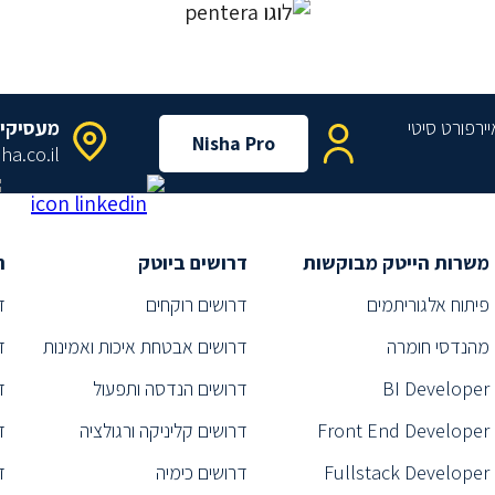
מעסיקי
Nisha Pro
ha.co.il
משרות הייטק מבוקשות
דרושים ביוטק
ת
פיתוח אלגוריתמים
דרושים רוקחים
ד
מהנדסי חומרה
דרושים אבטחת איכות ואמינות
ד
BI Developer
דרושים הנדסה ותפעול
ד
Front End Developer
דרושים קליניקה ורגולציה
ד
Fullstack Developer
דרושים כימיה
ד