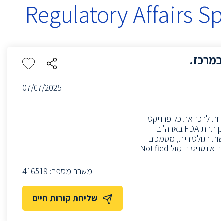
Regulatory Affairs Sp
במרכז.
07/07/2025
ת לרכז את כל פרוייקטי
הרגולציה של החברה הכוללים, בין היתר:רישום מוצרים חדשים תחת MDR באירופה וכן תחת FDA בארה"ב
ם דרישות רגולטוריות, מסמכים
וכד'.ראש יצירתי וקיראטיבי ביצירית אסטרטגיות תרישום מוצרים חדשים שבפיתוח.קשר אינטניסיבי מול Notified
משרה מספר:
416519
שליחת קורות חיים