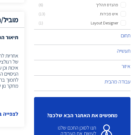
מהנדס תהליך
(6)
איש מכירות
(13)
מוביל/ת
(1)
Layout Designer
(1)
CTO
תחום
תיאור ה
(6)
Implements Information Systems
תעשייה
MSL
(2)
אחריות לתמ
(4)
NPI Engineer
של רגולציה
איזור
איכות וכן
מנהל/ת שרשרת אספקה
(1)
הניסויים ה
(2)
Information systems implementers
עבודה מהבית
מחקר נון קל
הנדסאי אלקטרוניקה
(6)
(4)
Quality engineer
בוגרי מדעי המחשב
(2)
לצפייה 
(2)
Linux sys admin
מחפשים את האתגר הבא שלכם?
(1)
Campaign Manager
תנו לסוכן החכם שלנו
(2)
Product Leader
לעשות את העבודה