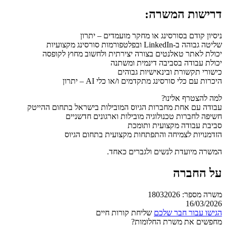
דרישות המשרה:
ניסיון קודם בסורסינג או מחקר מועמדים – יתרון
שליטה גבוהה ב-LinkedIn ובפלטפורמות סורסינג מקצועיות
יכולת לאתר טאלנטים בצורה יצירתית ולחשוב מחוץ לקופסה
יכולת עבודה בסביבה דינמית ומשתנה
כישורי תקשורת ובינאישיות גבוהים
היכרות עם כלי סורסינג מתקדמים ו/או כלי AI – יתרון
למה להצטרף אלינו?
עבודה עם אחת מחברות הגיוס המובילות בישראל בתחום ההייטק
חשיפה לחברות טכנולוגיה מובילות וארגונים חדשניים
סביבת עבודה מקצועית ותומכת
הזדמנויות לצמיחה והתפתחות מקצועית בתחום הגיוס
המשרה מיועדת לנשים ולגברים כאחד.
על החברה
משרה מספר: 18032026
16/03/2026
הגישו עבור חבר שלכם
שליחת קורות חיים
מחפשים את משרת החלומות?