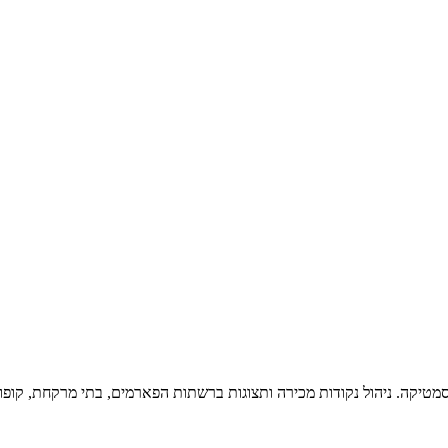
 ותיקה דרוש/ה איש/ת מכירות שטח – מוצרי OTC ודרמוקוסמטיקה. ניהול נקודות מכירה ותצוגות ברשתות הפ