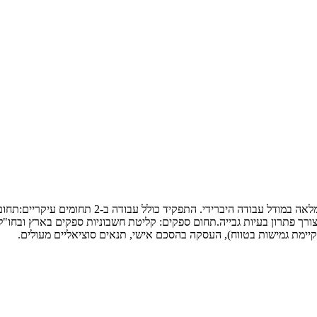
למטה החברה בשוהם דרוש.ה מנהלת חשבונות בחטיבת ה
ורך פתרון בעיות גבייה.תחום ספקים: קליטת חשבוניות ספקים בארץ ובחו"ל