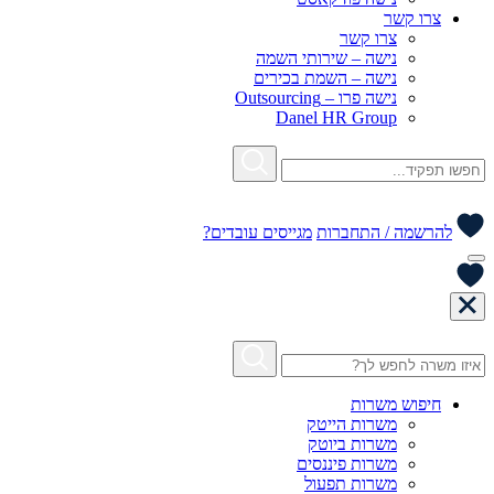
צרו קשר
צרו קשר
נישה – שירותי השמה
נישה – השמת בכירים
נישה פרו – Outsourcing
Danel HR Group
להרשמה / התחברות
מגייסים עובדים?
חיפוש משרות
משרות הייטק
משרות ביוטק
משרות פיננסים
משרות תפעול