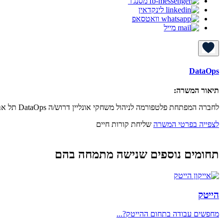
מסנג'ר
לינקדאין
וואטסאפ
מייל
DataOps
תיאור המשרה:
לחברה המפתחת פלטפורמה לניהול משחקי אונליין דרוש/ה DataOps תל אביב, יום מהבית לאחר תקופת החפיפה.
לצפייה בפרטי המשרה
שליחת קורות חיים
תחומים נוספים שנישה מתמחה בהם
הייטק
מחפשים עבודה בתחום ההייטק?...