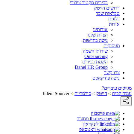
בכירים סקטור ציבורי
דרושים הייטק
טבלאות שכר
בלוגים
אודות
אודותינו
הצוות שלנו
נישה בחדשות
מעסיקים
שירותי השמה
Outsourcing
השמת בכירים
Danel HR Group
צרו קשר
נישה פודקאסט
מגייסים עובדים?
עמוד הבית
>
הייטק
>
סורסר/ית
>
Talent Sourcer
פייסבוק
מסנג'ר
לינקדאין
וואטסאפ