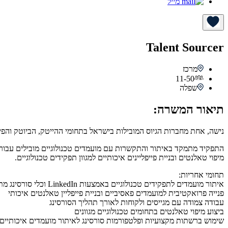
מייל
Talent Sourcer
מרכז
11-50
שפלה
תיאור המשרה:
נישה, אחת מחברות הגיוס המובילות בישראל בתחומי ההייטק, הביוטק והפיננסים, מחפשת Talent Sourcer להצטרף לצוות
התפקיד מתמקד באיתור והתקשרות עם מועמדים טכנולוגיים מובילים עבור 
מיפוי טאלנטים ובניית פייפליינים איכותיים למגוון תפקידים טכנולוגיים.
תחומי אחריות:
איתור מועמדים לתפקידים טכנולוגיים באמצעות LinkedIn וכלי סורסינג מתקדמים
פנייה פרואקטיבית למועמדים פאסיביים ובניית פייפליין טאלנטים איכותי
עבודה צמודה עם מגייסים ולקוחות לאורך תהליך הסורסינג
ביצוע מיפוי טאלנטים בתחומים טכנולוגיים מגוונים
שימוש ברשתות מקצועיות ופלטפורמות סורסינג לאיתור מועמדים איכותיים