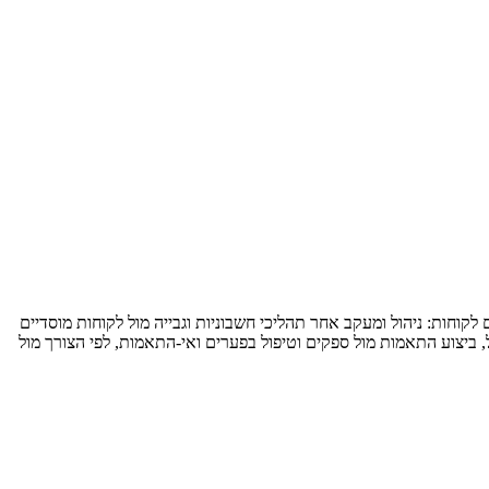
כספים, למשרה מלאה במודל עבודה היברידי. התפקיד כולל עבודה ב-2 תחומים עיקריים:תחום לקוחות: ניהול ומעקב אחר תהליכי חשבוניות וגבייה מול לקוחות מוסדיים
, ביצוע התאמות מול ספקים וטיפול בפערים ואי-התאמות, לפי הצורך מול