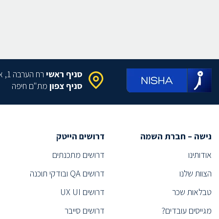
סניף ראשי
רח הערבה 1, איירפורט סיטי
סניף צפון
מת"ם חיפה
נישה – חברת השמה
דרושים הייטק
אודותינו
דרושים מתכנתים
הצוות שלנו
דרושים QA ובודקי תוכנה
טבלאות שכר
דרושים UX UI
מגייסים עובדים?
דרושים סייבר