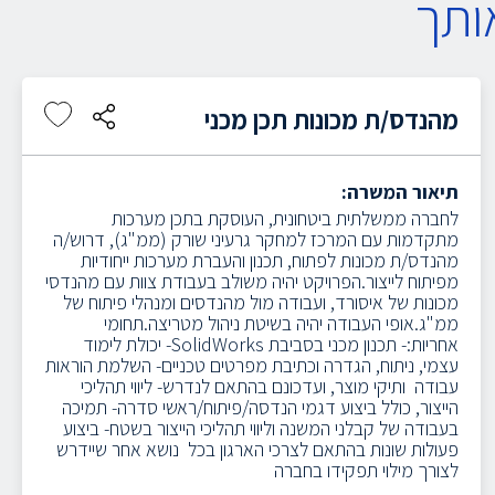
ותך
מהנדס/ת מכונות תכן מכני
תיאור המשרה:
לחברה ממשלתית ביטחונית, העוסקת בתכן מערכות
מתקדמות עם המרכז למחקר גרעיני שורק (ממ"ג), דרוש/ה
מהנדס/ת מכונות לפתוח, תכנון והעברת מערכות ייחודיות
מפיתוח לייצור.הפרויקט יהיה משולב בעבודת צוות עם מהנדסי
מכונות של איסורד, ועבודה מול מהנדסים ומנהלי פיתוח של
ממ"ג.אופי העבודה יהיה בשיטת ניהול מטריצה.תחומי
אחריות:- תכנון מכני בסביבת SolidWorks- יכולת לימוד
עצמי, ניתוח, הגדרה וכתיבת מפרטים טכניים- השלמת הוראות
עבודה ותיקי מוצר, ועדכונם בהתאם לנדרש- ליווי תהליכי
הייצור, כולל ביצוע דגמי הנדסה/פיתוח/ראשי סדרה- תמיכה
בעבודה של קבלני המשנה וליווי תהליכי הייצור בשטח- ביצוע
פעולות שונות בהתאם לצרכי הארגון בכל נושא אחר שיידרש
לצורך מילוי תפקידו בחברה