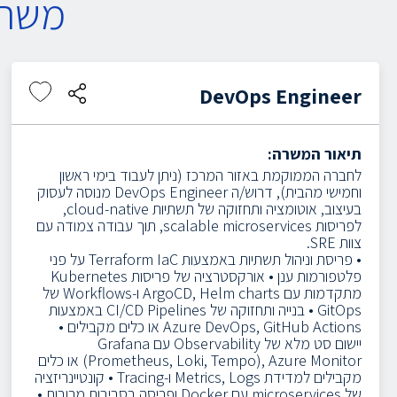
משרו
DevOps Engineer
תיאור המשרה:
לחברה הממוקמת באזור המרכז (ניתן לעבוד בימי ראשון
וחמישי מהבית), דרוש/ה DevOps Engineer מנוסה לעסוק
בעיצוב, אוטומציה ותחזוקה של תשתיות cloud-native,
לפריסות scalable microservices, תוך עבודה צמודה עם
צוות SRE.
• פריסת וניהול תשתיות באמצעות Terraform IaC על פני
פלטפורמות ענן
• אורקסטרציה של פריסות Kubernetes
מתקדמות עם ArgoCD, Helm charts ו-Workflows של
GitOps
• בנייה ותחזוקה של CI/CD Pipelines באמצעות
Azure DevOps, GitHub Actions או כלים מקבילים
•
יישום סט מלא של Observability עם Grafana
(Prometheus, Loki, Tempo), Azure Monitor או כלים
מקבילים למדידת Metrics, Logs ו-Tracing
• קונטיינריזציה
של microservices עם Docker ופריסה בסביבות מרובות
•