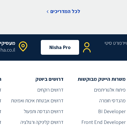
לכל המדריכים
מעסיקי
Nisha Pro
ha.co.il
משרות הייטק מבוקשות
דרושים ביוטק
ת
פיתוח אלגוריתמים
דרושים רוקחים
ד
מהנדסי חומרה
דרושים אבטחת איכות ואמינות
ד
BI Developer
דרושים הנדסה ותפעול
ד
Front End Developer
דרושים קליניקה ורגולציה
ד