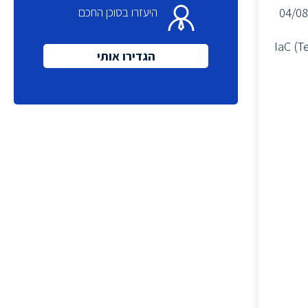
היעזרו בסוכן החכם
04/08
 של CI/CD – Jenkins/GitLab CI, עבודה עם IaC (Terraform)
הגדירו אותי