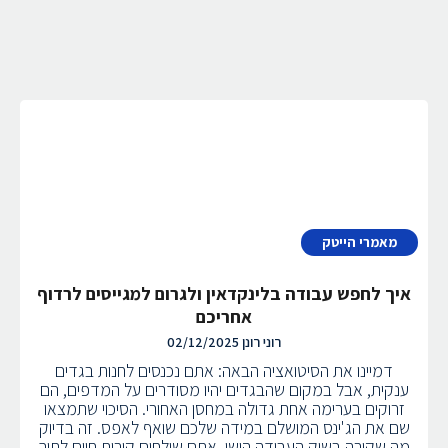
מאמרי הייטק
איך לחפש עבודה בלינקדאין ולגרום למגייסים לרדוף
אחריכם
רוני רונן
02/12/2025
דמיינו את הסיטואציה הבאה: אתם נכנסים לחנות בגדים
ענקית, אבל במקום שהבגדים יהיו מסודרים על המדפים, הם
זרוקים בערימה אחת גדולה במחסן האחורי. הסיכוי שתמצאו
שם את הג'ינס המושלם במידה שלכם שואף לאפס. זה בדיוק
מה שקורה בשוק העבודה הישן. אתם שולחים קורות חיים לתוך