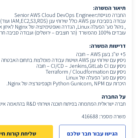
תיאור המשרה:
החברה מגייסת:Senior AWS Cloud DevOps Engineer
, ניהול מע' הפעלה Linux, הגדרה ואופטימיזציה של
Nginx לאיזון אומרים.
עובדים 100% מהמשרד (הר חוצבים – ירושלים) ועבודה סביבה חרדית
דרישות המשרה:
5+ ש"נ בענן AWS – חובה
ניסיון עם שירותי ענן AWS ושיטות עבודה מומלצות בתחום האבטחה – חובה
ניסיון עם CI/CD – Jenkins,GitLab CI – חובה
ניסיון עם Terraform / Cloudformation
ניסיון עם מע' הפעלה של Linux
היכרות עם Python Gunicorn, NPM וקונפיגורציה של Nginx.
על החברה
חברה ישראלית המתמחה בפיתוח תוכנה ושירותי R&D בהתאמה אישית לחברות SU,SMB וארגונים גדולים.
משרה מספר: 416688
הגישו עבור חבר שלכם
שליחת קורות חיי