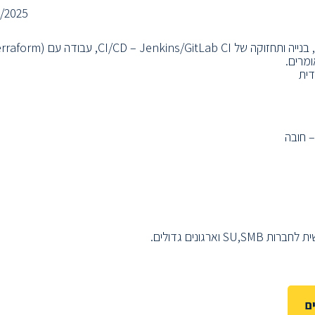
/2025
עבודה בסביבת ענן AWS כולל שירותי ענן (IAM,EC2,S3,RDS ועוד), בנייה ותחזוקה
ם