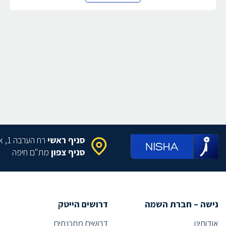
סניף ראשי
רח הערבה 1, איירפורט סיטי
סניף צפון
מת"ם חיפה
נישה – חברת השמה
דרושים הייטק
אודותינו
דרושים מתכנתים