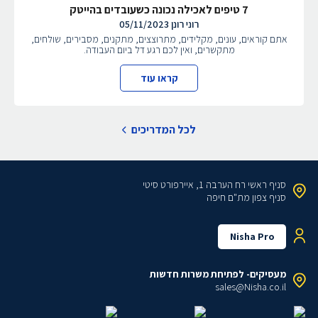
7 טיפים לאכילה נכונה כשעובדים בהייטק
רוני רונן
05/11/2023
אתם קוראים, עונים, מקלידים, מתרוצצים, מתקנים, מסבירים, שולחים,
מתקשרים, ואין לכם רגע דל ביום העבודה.
קראו עוד
לכל המדריכים
סניף ראשי
רח הערבה 1, איירפורט סיטי
סניף צפון
מת"ם חיפה
Nisha Pro
מעסיקים- לפתיחת משרות חדשות
sales@Nisha.co.il