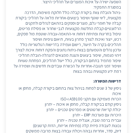
השפעה ישירה על איכות המוצרים ועל תהליכי הייצור.
במסגרת התפקיד:
-ניהול והובלת צוות ביקורת קבלה כולל חלוקת משימות, הדרכה
מקצועית, ליווי שוטף ושיפור ביצועים-אחריות מלאה על תהליכי ביקורת
קבלה של חומרי גלם, מוצרים וספקים בהתאם לנהלים ולתקנים
הרלוונטיים-קבלת החלטות מקצועיות לגבי שחרור או פסילת פריטים,
טיפול בחריגות ופתיחת דוחות אי-התאמה-עבודה שוטפת מול ספקים,
רכש, ייצור ואיכות לצורך פתרון בעיות, תיאום ציפיות ושיפור
תהליכים-בקרה על תיעוד, רישום ועמידה בדרישות רגולטוריות כולל
עדכון נהלים והטמעתם בצוות-ניתוח נתונים והפקת דוחות איכות לצורך
זיהוי מגמות, שיפור ביצועים והצגת ממצאים להנהלה-הובלת תהליכי
שיפור מתמיד בתחום הביקורת, כולל ייעול תהליכים, הפחתת טעויות
ושיפור זמני תגובה-אחריות על הכשרת עובדים.ות חדשים.ות ושמירה על
רמת ידע מקצועית גבוהה בצוות
דרישות המשרה:
ניסיון של 3 שנים לפחות בניהול צוות בתחום ביקורת קבלה, מחסן או
איכות
הכרות מעמיקה עם תקני AS9100 ו-ISO
ניסיון קודם בביקורת קבלה, מחסן או איכות – יתרון
יכולת קריאת שרטוטים או מפרטים טכניים – יתרון
היכרות עם מערכות ERP – יתרון
עברית ברמה טובה, אנגלית טכנית – יתרון
נכונות לעבודה פיזית קלה (פתיחת אריזות, הזזת קרטונים)
דיוק, סדר, אחריות גבוהה ויכולת עבודה בצוות מרובה ממשקים