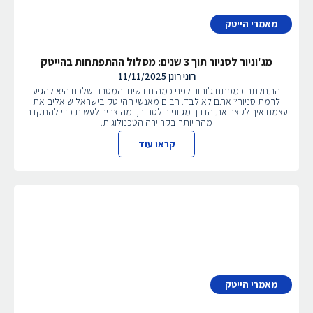
מאמרי הייטק
מג'וניור לסניור תוך 3 שנים: מסלול ההתפתחות בהייטק
רוני רונן
11/11/2025
התחלתם כמפתח ג'וניור לפני כמה חודשים והמטרה שלכם היא להגיע
לרמת סניור? אתם לא לבד. רבים מאנשי ההייטק בישראל שואלים את
עצמם איך לקצר את הדרך מג'וניור לסניור, ומה צריך לעשות כדי להתקדם
מהר יותר בקריירה הטכנולוגית.
קראו עוד
מאמרי הייטק