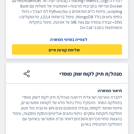
למדידת Metrics, Logs ו-Tracing
• קונטיינריזציה של microservices עם
Docker ופריסה בסביבות מרובות
• אוטומציה של פעולות עם Bash
scripting; פיתוח כלים מותאמים ב-Python/Go לפי הצורך
• ניהול
בסיסי נתונים כולל MongoDB; טיפול ברשתות L3/L4, פרוטוקולים ו-
DNS
• עבודה צמודה עם צוות SRE על אמינות, טיפול בתקלות
והשתתפות בסבבי On-Call
לצפייה בפרטי המשרה
שליחת קורות חיים
מנהל/ת תיק לקוח שוק מוסדי
תיאור המשרה:
לחברת פארמה ישראלית דרוש/ה מנהל/ת תיק לקוח לשוק מוסדי
במחלקת הסחר. התפקיד כולל ניהול מלא של לקוחות אסטרטגיים,
פיתוח ושימור לקוחות,עבודת ממשקים פנים וחוץ ארגונית מול מגוון
מחלקות ולוקחות עסקיים. ניתוח נתונים אנליטיים והסקת מסקנות, טיפול
בהצעות מחירמכרזים והסכמים לאחר מו"מ אסטרטגי בשיתוף עם
המחלקה הפיננסית בארגון