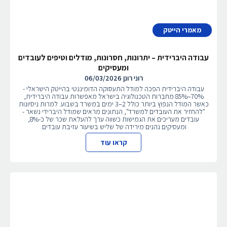
מאמרי הייטק
עבודה היברידית – יתרונות, חסרונות, מודלים וטיפים לעובדים
ומעסיקים
רוני רונן
06/03/2026
עבודה היברידית הפכה למודל התעסוקה הדומיננטי בהייטק הישראלי -
70%–85% מחברות הטכנולוגיה בישראל מאפשרות עבודה היברידית,
כאשר המודל הנפוץ ביותר כולל 2–3 ימים במשרד בשבוע. למרות ניסיונות
"להחזיר את העובדים למשרד", הנתונים מראים שמודל היברידי נשאר -
עובדים מעריכים את הגמישות כשווה ערך להעלאת שכר של כ-8%,
ומעסיקים נהנים מירידה של שליש בשיעור עזיבת עובדים.
קראו עוד