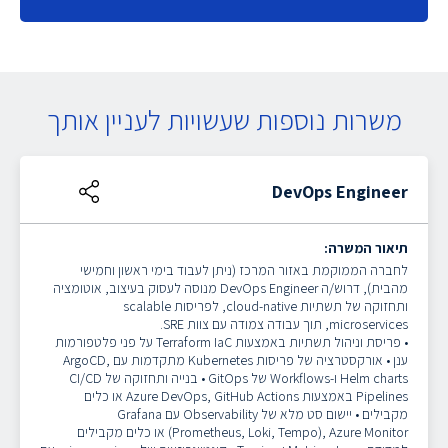
משרות נוספות שעשויות לעניין אותך
DevOps Engineer
תיאור המשרה:
לחברה הממוקמת באזור המרכז (ניתן לעבוד בימי ראשון וחמישי
מהבית), דרוש/ה DevOps Engineer מנוסה לעסוק בעיצוב, אוטומציה
ותחזוקה של תשתיות cloud-native, לפריסות scalable
microservices, תוך עבודה צמודה עם צוות SRE.
• פריסת וניהול תשתיות באמצעות Terraform IaC על פני פלטפורמות
ענן
• אורקסטרציה של פריסות Kubernetes מתקדמות עם ArgoCD,
Helm charts ו-Workflows של GitOps
• בנייה ותחזוקה של CI/CD
Pipelines באמצעות Azure DevOps, GitHub Actions או כלים
מקבילים
• יישום סט מלא של Observability עם Grafana
(Prometheus, Loki, Tempo), Azure Monitor או כלים מקבילים