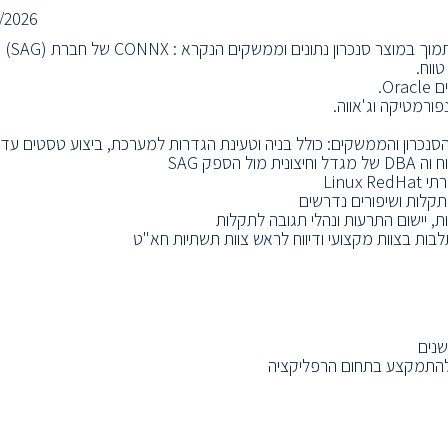
/2026
במסגרת התפקיד, תשתלב בצוות תשתיות אפליקטיביות בחברה ותתמוך במוצר סנכרון נתונים וממשקים הנקרא : CONNX של חברת (SAG)
וקה שוטפת של תהליכי הסנכרון והממשקים: כולל בניה וטעינת הגדרות למערכת, ביצוע טסטים עד
ספק SAG
Linu
תקלות ושיפורים נדרשים
, יישום התרעות ונהלי תגובה לתקלות
בות בצוות מקצועי ודיווח לראש צוות תשתיות חא"ט