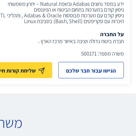
ידע במסד נתונים Adabas ובשפת Natural – יתרון משמעותי
ניסיון קודם במערכות בתחום הביטוח או הפיננסים
ניסיון קודם עם מערכות מבוססות Adabas & Oracle , ותהליכי ETL
היכרות עם סקריפטים (Bash, Shell) בסביבת Linux
על החברה
חברת ביטוח גדולה ויציבה באיזור מרכז הארץ .
משרה מספר: 500171
הגישו עבור חבר שלכם
שליחת קורות חיי
משרו