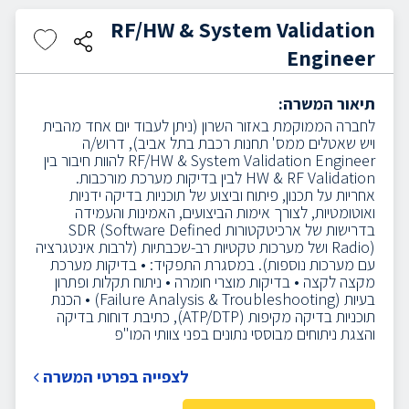
RF/HW & System Validation
Engineer
תיאור המשרה:
לחברה הממוקמת באזור השרון (ניתן לעבוד יום אחד מהבית
ויש שאטלים ממס' תחנות רכבת בתל אביב), דרוש/ה
RF/HW & System Validation Engineer להוות חיבור בין
HW & RF Validation לבין בדיקות מערכת מורכבות.
אחריות על תכנון, פיתוח וביצוע של תוכניות בדיקה ידניות
ואוטומטיות, לצורך אימות הביצועים, האמינות והעמידה
בדרישות של ארכיטקטורות SDR (Software Defined
Radio) ושל מערכות טקטיות רב-שכבתיות (לרבות אינטגרציה
עם מערכות נוספות).
במסגרת התפקיד:
• בדיקות מערכת
מקצה לקצה
• בדיקות מוצרי חומרה
• ניתוח תקלות ופתרון
בעיות (Failure Analysis & Troubleshooting)
• הכנת
תוכניות בדיקה מקיפות (ATP/DTP), כתיבת דוחות בדיקה
והצגת ניתוחים מבוססי נתונים בפני צוותי המו"פ
לצפייה בפרטי המשרה