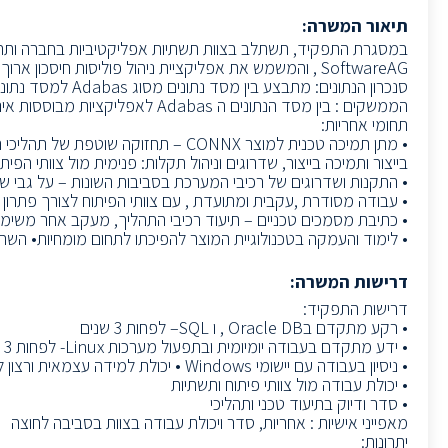
תיאור המשרה:
SoftwareAG , והמשמש את אפליקציית ניהול פוליסות חיסכון ארוך טווח.
סנכרון הנתונים: מתבצע בין מסד נתונים מסוג Adabas למסד נתונים Oracle.
הממשקים : בין מסד הנתונים ה Adabas לאפליקציות מבוססות אינפורמטיקה וג'אווה.
תחומי אחריות:
• מתן תמיכה טכנית למוצר CONNX – תחז
בייצור ותמיכה בייצור, שדרוגים וניהול תקלות: פנימית מול צוותי הפיתוח וה DBA של מגדל וחיצונית מול ה
• התקנות ושדרוגים של רכיבי המערכת בסביבות השונות – על גבי שרתי x RedHat
• עבודה מסודרת ,עקבית ומתועדת , עם צוותי הפיתוח לצורך פתרון 
• כתיבת מסמכים טכניים – תיעוד רכיבי התהליך, מעקב אחר משימות
• לימוד והעמקה בטכנולוגיית המוצר להפיכתו לתחום מומחיות• השתל
דרישות המשרה:
דרישות התפקיד:
• רקע מתקדם בOracle DB , ו SQL– לפחות 3 שנים
• ידע מתקדם בעבודה יומיומית ובתפעול מערכות Linux- לפחות 3 שנים
• ניסיון בעבודה עם יישומי Windows • יכולת למידה עצמאית ורצון להתמקצע בתחום הרפליקציה
• יכולת עבודה מול צוותי פיתוח ותשתיות
• סדר ודיוק בתיעוד טכני ותהליכי
מאפייני אישיות : אחריות, סדר ויכולת עבודה בצוות בסביבה לחוצה
יתרונות: