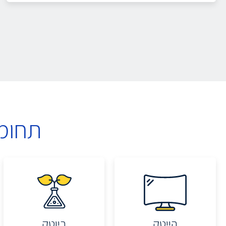
תחומ
הייטק
ביוטק