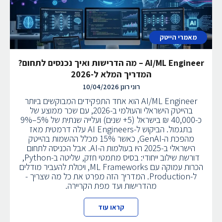
מאמרי הייטק
AI/ML Engineer – מה הדרישות ואיך נכנסים לתחום?
המדריך המלא ל-2026
רוני רונן
10/04/2026
AI/ML Engineer הוא אחד התפקידים המבוקשים ביותר
בהייטק הישראלי והעולמי ב-2026, עם שכר ממוצע של
כ-40,000 ₪ בישראל (5+ שנים) ועלייה שנתית של 5%–9%
בתגמול. הביקוש ל-AI Engineers עלה דרמטית מאז
מהפכת ה-GenAI, כאשר 15% מכלל ההשמות בהייטק
הישראלי ב-2025 היו בעולמות ה-AI. אבל הכניסה לתחום
דורשת שילוב ייחודי: בסיס מתמטי חזק, שליטה ב-Python,
הכרות עמוקה עם ML Frameworks, ויכולת להעביר מודלים
ל-Production. המדריך הזה מפרט את כל מה שצריך -
מהדרישות ועד מפת הקריירה.
קראו עוד