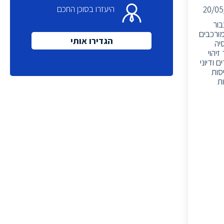
היעזרו בסוכן החכם
20/05
ות מאסון (Disaster Recovery) בענן עבור
ון מורכבים
הגדירו אותי
 רגרסיה
ורך זיהוי
 ודיוני
Roo)• ולידציה של פריסות