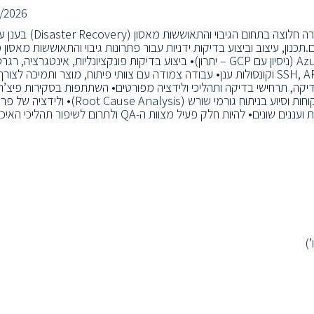
/2026
דרוש/ה מהנדס/ת QA ידני/ת להצטרף לצוות ההנדסה הצומח.החברה חלוצה בתחום הגיבוי והתאושש
ותר מ-1,000 ארגונים ברחבי העולם.תכנון, עיצוב וביצוע בדיקות ידניות עבור פתרונות גיבוי והתאוששות מאס
מבוססי ענן• ולידציה של תהליכים מקצה לקצה בסביבות AWS ו-Azure (ניסיון עם GCP – יתרון)• ביצוע בדיקות פונקציונליות, אינטגרציה,
ותרחישי התאוששות• חקירת תקלות באמצעות לוגים ב-SSH, APIs, MySQL וקונסולות ענן• עבודה צמודה עם צוותי פיתוח, מוצר ותמיכה לצ
יקה, תרחישי בדיקה ותהליכי ולידציה מפורטים• השתתפות בסקירות פיצ’רים
ארכיטקטורה מנקודת מבט של QA• שחזור תקלות שדווחו על ידי לקוחות וסיוע בניתוח גורמי שורש (t Cause Analysis