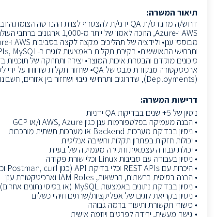
תיאור המשרה:
AWS ו-Azure, הזוכה לאמון של י
סיכונים מוקדם והבטחת איכות המוצר• יצירה ותחזוקה של תוכניות בד
(Deployments), שדרוגים ותרחישי גיבוי ושחזור בין אזורים, חשבונות ועננים שונים• להיות חלק פעיל מצוות ה-QA ולתרום לשיפור תהליכי האיכות
דרישות המשרה:
ניסיון של 5+ שנים בבדיקות QA ידניות
• הבנה מעמיקה בפלטפורמות ענן כגון AWS, Azure ו/או GCP
• ניסיון בבדיקת מערכות Backend או מערכות תשתית מורכבות
• יכולות חזקות בפתרון תקלות וחשיבה אנליטית
• יכולת עבודה עצמאית וחקירה מעמיקה של בעיות
• ניסיון בעבודה עם סביבות Linux וכלי שורת פקודה
• היכרות עם REST APIs וכלי בדיקת API (כגון Postman, curl וכו’)
• הבנה בסיסית ברשתות, הרשאות, IAM Roles וארכיטקטורת ענן
• ניסיון בבדיקת נתונים באמצעות MySQL (או בסיסי נתונים אחרים)
• ניסיון בקריאת לוגים של אפליקציות/שרתים וזיהוי כשלים
• כישורי תקשורת ותיעוד ברמה גבוהה
• גישה מעשית, ירידה לפרטים ויוזמה אישית