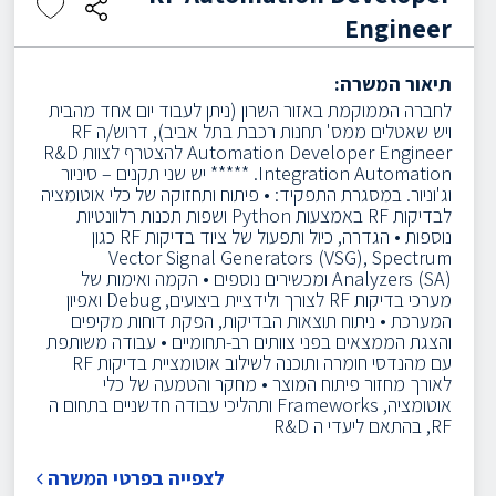
Engineer
תיאור המשרה:
לחברה הממוקמת באזור השרון (ניתן לעבוד יום אחד מהבית
ויש שאטלים ממס' תחנות רכבת בתל אביב), דרוש/ה RF
Automation Developer Engineer להצטרף לצוות R&D
Integration Automation.
***** יש שני תקנים – סיניור
וג'וניור.
במסגרת התפקיד:
• פיתוח ותחזוקה של כלי אוטומציה
לבדיקות RF באמצעות Python ושפות תכנות רלוונטיות
נוספות
• הגדרה, כיול ותפעול של ציוד בדיקות RF כגון
Vector Signal Generators (VSG), Spectrum
Analyzers (SA) ומכשירים נוספים
• הקמה ואימות של
מערכי בדיקות RF לצורך ולידציית ביצועים, Debug ואפיון
המערכת
• ניתוח תוצאות הבדיקות, הפקת דוחות מקיפים
והצגת הממצאים בפני צוותים רב-תחומיים
• עבודה משותפת
עם מהנדסי חומרה ותוכנה לשילוב אוטומציית בדיקות RF
לאורך מחזור פיתוח המוצר
• מחקר והטמעה של כלי
אוטומציה, Frameworks ותהליכי עבודה חדשניים בתחום ה
RF, בהתאם ליעדי ה R&D
לצפייה בפרטי המשרה