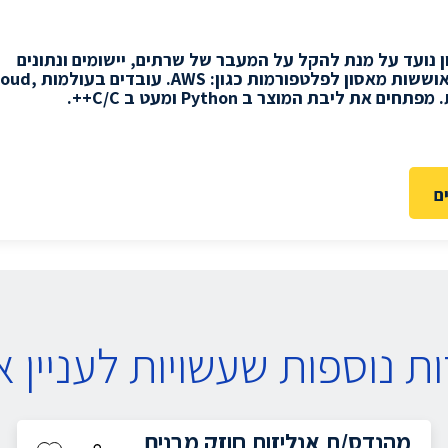
ון נועד על מנת להקל על המעבר של שרתים
,
יישומים ונתונים
תאוששות מאסון לפלטפורמות כגון
: AWS.
עובדים בעולמות
loud,
 מפתחים את ליבת המוצר ב
Python
ומעט ב
C/C++.
ם
ת נוספות שעשויות לעניין א
מהנדס/ת אנליזות חוזק מבנים