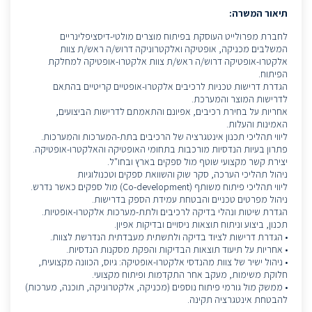
תיאור המשרה:
לחברת מפרולייט העוסקת בפיתוח מוצרים מולטי-דיסציפלינריים
המשלבים מכניקה, אופטיקה ואלקטרוניקה דרוש/ה ראש/ת צוות
אלקטרו-אופטיקה דרוש/ה ראש/ת צוות אלקטרו-אופטיקה למחלקת
הפיתוח.
הגדרת דרישות טכניות לרכיבים אלקטרו-אופטיים קריטיים בהתאם
לדרישות המוצר והמערכת.
אחריות על בחירת רכיבים, אפיונם והתאמתם לדרישות הביצועים,
האמינות והעלות.
ליווי תהליכי תכנון אינטגרציה של הרכיבים בתת-המערכות והמערכות.
פתרון בעיות הנדסיות מורכבות בתחומי האופטיקה והאלקטרו-אופטיקה.
יצירת קשר מקצועי שוטף מול ספקים בארץ ובחו"ל.
ניהול תהליכי הערכה, סקר שוק והשוואת ספקים וטכנולוגיות
ליווי תהליכי פיתוח משותף (Co-development) מול ספקים כאשר נדרש.
ניהול מפרטים טכניים והבטחת עמידת הספק בדרישות.
הגדרת שיטות ונהלי בדיקה לרכיבים ולתת-מערכות אלקטרו-אופטיות.
תכנון, ביצוע וניתוח תוצאות ניסויים ובדיקות אפיון.
• הגדרת דרישות לציוד בדיקה ולתשתית מעבדתית הנדרשת לצוות.
• אחריות על תיעוד תוצאות הבדיקות והפקת מסקנות הנדסיות.
• ניהול ישיר של צוות מהנדסי אלקטרו-אופטיקה: גיוס, הכוונה מקצועית,
חלוקת משימות, מעקב אחר התקדמות ופיתוח מקצועי.
• ממשק מול גורמי פיתוח נוספים (מכניקה, אלקטרוניקה, תוכנה, מערכות)
להבטחת אינטגרציה תקינה.