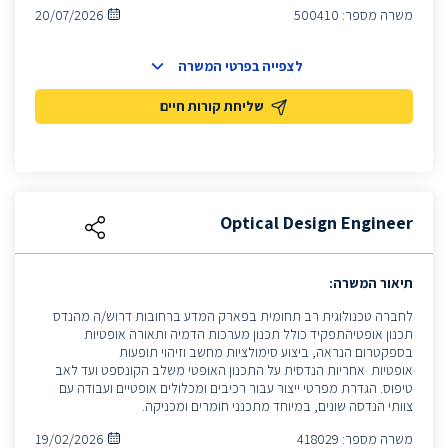
משרה מספר:
500410
20/07/2026
לצפייה בפרטי המשרה
שליחת קורות חיים
Optical Design Engineer
תיאור המשרה:
לחברה טכנולוגית רב תחומית בפארק המדע ברחובות דרוש/ה מהנדס
תכנון אופטיהתפקיד כולל תכנון מערכות הדמיה ותאורה אופטיות
בספקטרום הנראה, ביצוע סימולציות מחשב וזיהוי תופעות
אופטיות אחריות הנדסית על התכנון האופטי משלב הקונספט ועד לאב
טיפוס. הגדרת מפרטי ייצור עבור רכיבים ומכלולים אופטיים ועבודה עם
צוותי הנדסה שונים, במיוחד מתכנני חומרים ומכניקה.
משרה מספר:
418029
19/02/2026