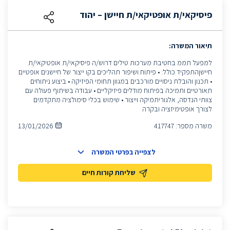
פיסיקאי/ת אופטיקאי/ת חיישן – יהוד
תיאור המשרה:
למפעל תממ בחטיבת מערכות טילים דרוש/ה פיסיקאי/ת אופטיקאי/ת
חיישןהתפקיד כולל: • פיתוח ושיפור תהליכים בקו ייצור של חיישנים אופטיים
• תכנון והובלת ניסויים מורכבים במגוון תחומי הפיזיקה • ביצוע ניתוחים
תאורטיים ותמיכה בפיתוח מודלים פיזיקליים • עבודה בשיתוף פעולה עם
צוותי הנדסה, אלגוריתמיקה וייצור • שימוש בכלי סימולציה מתקדמים
לצורך אופטימיזציה ובקרה
משרה מספר:
417747
13/01/2026
לצפייה בפרטי המשרה
שליחת קורות חיים