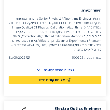
תיאור המשרה:
דרוש/ה Senior Physicist / Algorithms Engineer לחברה המפתחת
סורקי CT מתקדמים בתחום הקרדיווסקולרי, לצוות הפיזיקה. התפקיד כולל
עבודה בתחומי CT Physics, Calibration, Algorithms ו-Image Quality
עבור מערכות הדמיה רפואיות מתקדמות. במסגרת התפקיד עוסקים
בפיתוח וניתוח Calibration Methods ו-Correction Algorithms, ביצוע
Phantom ו-Scanner Experiments, חקר Artifacts וניתוח ביצועי מערכת,
לצד עבודה מול צוותי SW, HW, System Engineering ו-V&V.היברידיות –
בין יום ליומיים מהבית.
משרה מספר:
500105
31/05/2026
לצפייה בפרטי המשרה
שליחת קורות חיים
Electro Optics Engineer