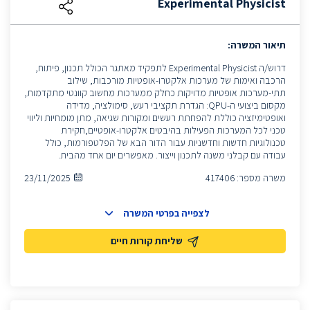
Experimental Physicist
תיאור המשרה:
דרוש/ה Experimental Physicist לתפקיד מאתגר הכולל תכנון, פיתוח,
הרכבה ואימות של מערכות אלקטרו-אופטיות מורכבות, שילוב
תתי-מערכות אופטיות מדויקות כחלק ממערכות מחשוב קוונטי מתקדמות,
מקסום ביצועי ה-QPU: הגדרת תקציבי רעש, סימולציה, מדידה
ואופטימיזציה כוללת להפחתת רעשים ומקורות שגיאה, מתן מומחיות וליווי
טכני לכל המערכות הפעילות בהיבטים אלקטרו-אופטיים,חקירת
טכנולוגיות חדשות וחדשניות עבור הדור הבא של הפלטפורמות, כולל
עבודה עם קבלני משנה לתכנון וייצור. מאפשרים יום אחד מהבית.
משרה מספר:
417406
23/11/2025
לצפייה בפרטי המשרה
שליחת קורות חיים