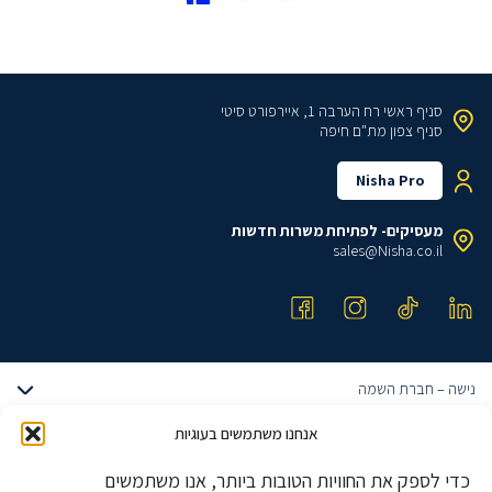
סניף ראשי
רח הערבה 1, איירפורט סיטי
סניף צפון
מת"ם חיפה
Nisha Pro
מעסיקים- לפתיחת משרות חדשות
sales@Nisha.co.il
נישה – חברת השמה
אודותינו
אנחנו משתמשים בעוגיות
דרושים הייטק
הצוות שלנו
כדי לספק את החוויות הטובות ביותר, אנו משתמשים
דרושים מתכנתים