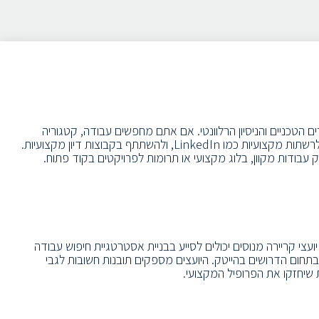
 הטכניים והניסיון הרלוונטי. אם אתם מחפשים עבודה, קטגוריה
"דרושים הייטק" באתר נישה יכולה להיות התחנה הראשונה שלכם. מומלץ להשתמש בפלטפורמות מקוונות ייעודיות למשרות טכנולוגיות, להתחבר לרשתות מקצועיות כמו LinkedIn, ולהשתתף בקבוצות דיון מקצועיות.
בודות מקוון, בלוג מקצועי או תרומות לפרויקטים בקוד פתוח.
עצי קריירה מנוסים יכולים לסייע בבניית אסטרטגיית חיפוש עבודה
חום הדרושים בהייטק. היועצים מספקים תובנות חשובות לגבי
ת שיחזקו את הפרופיל המקצועי.