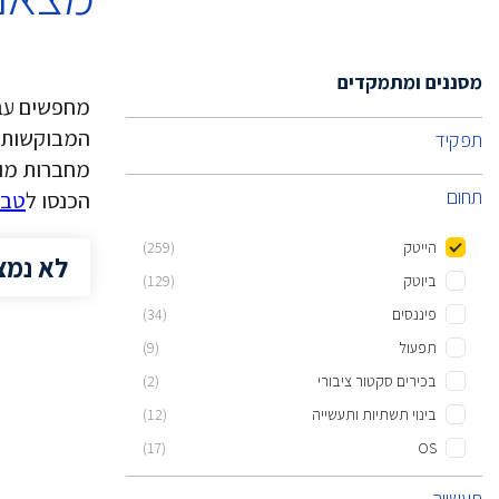
מסננים ומתמקדים
מחפשים עב
המבוקשות ב
תפקיד
מחברות מובי
תחום
הכנסו ל
טבל
הייטק
(259)
לא נמצ
ביוטק
(129)
פיננסים
(34)
תפעול
(9)
בכירים סקטור ציבורי
(2)
בינוי תשתיות ותעשייה
(12)
(17)
OS
תעשייה