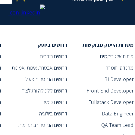
משרות הייטק מבוקשות
דרושים ביוטק
ת
פיתוח אלגוריתמים
דרושים רוקחים
ד
מהנדסי חומרה
דרושים אבטחת איכות ואמינות
ד
BI Developer
דרושים הנדסה ותפעול
ד
Front End Developer
דרושים קליניקה ורגולציה
ד
Fullstack Developer
דרושים כימיה
ד
Data Engineer
דרושים ביולוגיה
ד
QA Team Lead
דרושים הנדסה רב תחומית
ד