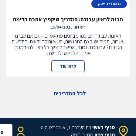
מאמרי הייטק
הכנה לראיון עבודה: המדריך שיקפיץ אתכם קדימה
רוני רונן
15/04/2025
ראיונות עבודה הם כמו מבחנים פתאומיים – גם אם עברנו
עשרות, תמיד יש קצת התרגשות, חשש וחוסר ודאות. החדשות
הטובות? עם הכנה נכונה, אפשר להפוך כל ראיון להזדמנות
אמיתית לבלוט ולהרשים.
קראו עוד
לכל המדריכים
סניף ראשי
רח הערבה 1, איירפורט סיטי
ro
סניף צפון
מת"ם חיפה