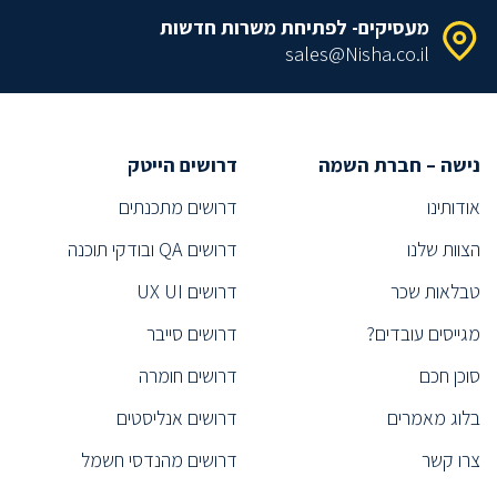
מעסיקים- לפתיחת משרות חדשות
sales@Nisha.co.il
נישה – חברת השמה
דרושים הייטק
אודותינו
דרושים מתכנתים
הצוות שלנו
דרושים QA ובודקי תוכנה
טבלאות שכר
דרושים UX UI
מגייסים עובדים?
דרושים סייבר
סוכן חכם
דרושים חומרה
בלוג מאמרים
דרושים אנליסטים
צרו קשר
דרושים מהנדסי חשמל