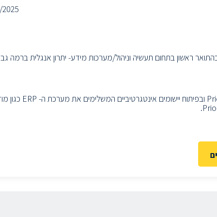
/2025
נה ניסיון בפיתוח Priority- חובהניסיון עם מערכות ERP- חובהתואר ראשון בתחום תעשיה וניהול/מערכות מידע- יתרון אנגלית ברמה 
מתמחה בפיתוח ויישום פתרונות IT מתקדמים בתחום ה- Priority ERP ובפיתוח יישו
ם