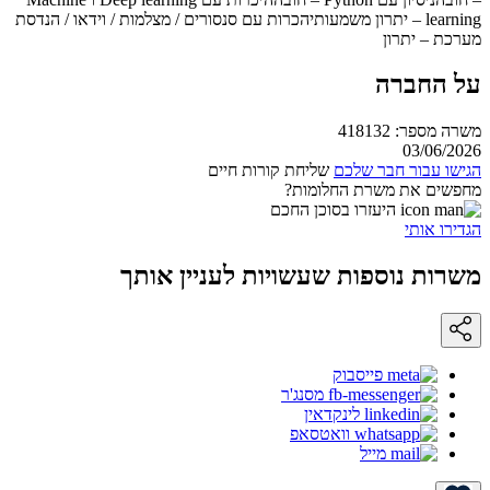
learning – יתרון משמעותיהכרות עם סנסורים / מצלמות / וידאו / הנדסת
מערכת – יתרון
על החברה
משרה מספר: 418132
03/06/2026
הגישו עבור חבר שלכם
שליחת קורות חיים
מחפשים את משרת החלומות?
היעזרו בסוכן החכם
הגדירו אותי
משרות נוספות שעשויות לעניין אותך
פייסבוק
מסנג'ר
לינקדאין
וואטסאפ
מייל