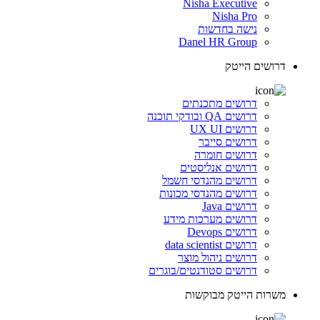
Nisha Executive
Nisha Pro
נישה בחדשות
Danel HR Group
דרושים הייטק
דרושים מתכנתים
דרושים QA ובודקי תוכנה
דרושים UX UI
דרושים סייבר
דרושים חומרה
דרושים אנליסטים
דרושים מהנדסי חשמל
דרושים מהנדסי מכונות
דרושים Java
דרושים מערכות מידע
דרושים Devops
דרושים data scientist
דרושים ניהול מוצר
דרושים סטודנטים/בוגרים
משרות הייטק מבוקשות