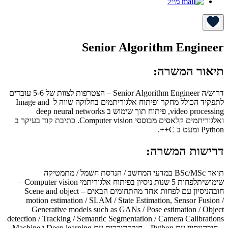
מייל
Senior Algorithm Engineer
תיאור המשרה:
דרוש/ה Senior Algorithm Engineer – הצטרפות לצוות של 5-6 עובדים
לתפקיד הכולל מחקר ופיתוח אלגוריתמים בחלוקה שווה ל Image and
video processing, פיתוח תוך שימוש ב deep neural networks
ואלגוריתמים קלאסים מבוססי Computer vision. כתיבת קוד בעיקר ב
Python ומעט ב C++.
דרישות המשרה:
תואר BSc/MSc במדעי המחשב / הנדסת חשמל / מתמטיקה
שימושיתלפחות 5 שנות ניסיון בפיתוח אלגוריתמי Computer vision –
חובהניסיון עם לפחות אחד מהתחומים הבאים – Scene and object
motion estimation / SLAM / State Estimation, Sensor Fusion /
Generative models such as GANs / Pose estimation / Object
detection / Tracking / Semantic Segmentation / Camera Calibrations
– חובהניסיון עם Python – חובההיכרות עם Deep learning ו Machine