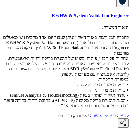
RF/HW & System Validation Engineer
תיאור המשרה:
לחברה הממוקמת באזור השרון (ניתן לעבוד יום אחד מהבית ויש שאטלים
ממס' תחנות רכבת בתל אביב), דרוש/ה RF/HW & System Validation
Engineer להוות חיבור בין HW & RF Validation לבין בדיקות מערכת
מורכבות.
אחריות על תכנון, פיתוח וביצוע של תוכניות בדיקה ידניות ואוטומטיות,
לצורך אימות הביצועים, האמינות והעמידה בדרישות של ארכיטקטורות
SDR (Software Defined Radio) ושל מערכות טקטיות רב-שכבתיות
(לרבות אינטגרציה עם מערכות נוספות).
במסגרת התפקיד:
• בדיקות מערכת מקצה לקצה
• בדיקות מוצרי חומרה
• ניתוח תקלות ופתרון בעיות (Failure Analysis & Troubleshooting)
• הכנת תוכניות בדיקה מקיפות (ATP/DTP), כתיבת דוחות בדיקה והצגת
ניתוחים מבוססי נתונים בפני צוותי המו"פ
לצפייה בפרטי המשרה
שליחת קורות חיים