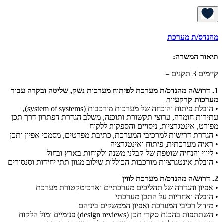
מהנדס/ת מערכת
תיאור המשרה:
קיימים 3 תקנים –
1. דרוש/ה מהנדס/ת מערכת לפיתוח מערכות נשק, שליטה ובקרה עבור
מערכות קרקעיות
• הובלת פיתוח והוכחה של מערכות מורכבות (system of systems),
עתירות חומרה, ערוצי תקשורת ותוכנה, משלב הגדרת הפתרון דרך תכן
מפורט, אינטגרציות, ניסויים והספקות ללקוח
• הגדרת דרישות למרכיבי המערכת, כתיבת מפרטים, מסמכי אפיון ותכן
• ראיה מערכתית, פיתוח ואינטגרציה
• ליווי והנחיה שוטפת של קבלני משנה ולקוחות בארץ ובחול
• הובלת אינטגרציות מורכבות הכוללות שילוב מגוון תתי יחידות וסנסורים
2. דרוש/ה מהנדס/ת מערכת לווין
• אפיון והגדרה של תהליכים מערכתיים וארכיטקטורת מערכת
• הובלה ואחריות על התכן מערכתי
• מידול רכיבי המערכת ואפיון הממשקים ביניהם
• השתתפות בהכנת סקרי תכן (design reviews) פנימיים ומול הלקוח