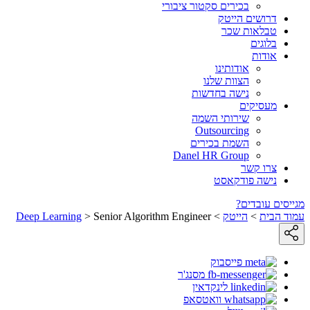
בכירים סקטור ציבורי
דרושים הייטק
טבלאות שכר
בלוגים
אודות
אודותינו
הצוות שלנו
נישה בחדשות
מעסיקים
שירותי השמה
Outsourcing
השמת בכירים
Danel HR Group
צרו קשר
נישה פודקאסט
מגייסים עובדים?
עמוד הבית
>
הייטק
>
Senior Algorithm Engineer
>
Deep Learning
פייסבוק
מסנג'ר
לינקדאין
וואטסאפ