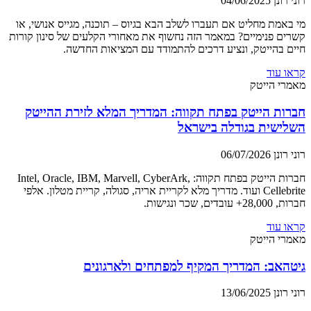
רוני רונן
04/06/2025
מי באמת מחליט אם תעברו לשלב הבא בגיוס – תוכנה, מגייס אנושי, או
קשרים פנימיים? במאמר הזה נחשוף את מאחורי הקלעים של סינון קורות
חיים בהייטק, ונציע דרכים להתמודד עם המציאות החדשה.
קראו עוד
מאמרי הייטק
חברות הייטק בפתח תקווה: המדריך המלא לזירת ההייטק
השלישית בגודלה בישראל
רוני רונן
06/07/2026
חברות הייטק בפתח תקווה: Intel, Oracle, IBM, Marvell, CyberArk,
Cellebrite ועוד. מדריך מלא לקריית אריה, סגולה, קריית מטלון. אלפי
חברות, 28,000+ עובדים, שכר ונגישות.
קראו עוד
מאמרי הייטק
גיטהאב: המדריך המקיף למפתחים ולארגונים
רוני רונן
13/06/2025