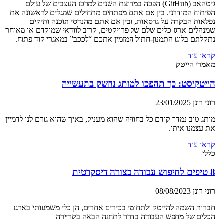
גיטהאב (GitHub) הפכה במרוצת השנים למרכז העצבים של עולם
הפיתוח המודרני. בין אם אתם מפתחים מתחילים שמגלים לראשונה את
נפלאות הבקרה על גרסאות, ובין אם אתם מהנדסי תוכנה ותיקים
שמנהלים ארגז כלים שלם של פרויקטים, קרוב לוודאי שמוקדם או מאוחר
נתקלתם בלוגו התמנון-חתול המזמין אתכם “לככב” במאגרי קוד פתוח.
קראו עוד
מאמרי הייטק
הייטקיסט: כך תהפכו למותג נחשק בתעשייה
רוני רונן
23/01/2025
מותג טוב נמדד קודם כל בחוויה שהוא מעניק, באיך שהוא גורם לנו לדמיין
את עצמנו איתו.
קראו עוד
כללי
8 טיפים לחיפוש עבודה בצורה דיסקרטית
רוני רונן
08/08/2023
חברות השמה להייטק ולתחומי בכירים אחרים, הן כלי משמעותי בארגז
הכלים של מחפש העבודה בדרך לתחנה הבאה בקריירה