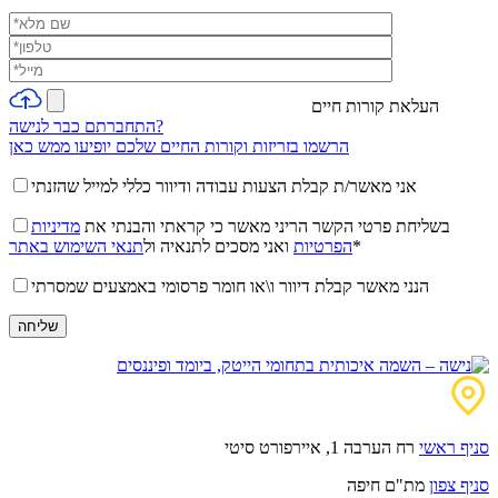
העלאת קורות חיים
התחברתם כבר לנישה?
הרשמו בזריזות וקורות החיים שלכם יופיעו ממש כאן
אני מאשר/ת קבלת הצעות עבודה ודיוור כללי למייל שהזנתי
בשליחת פרטי הקשר הריני מאשר כי קראתי והבנתי את
מדיניות
*
הפרטיות
ואני מסכים לתנאיה ול
תנאי השימוש באתר
הנני מאשר קבלת דיוור ו\או חומר פרסומי באמצעים שמסרתי
סניף ראשי
רח הערבה 1, איירפורט סיטי
סניף צפון
מת"ם חיפה