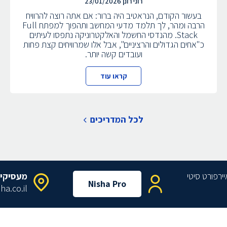
רוני רונן
23/01/2026
בעשור הקודם, הנראטיב היה ברור: אם אתה רוצה להרוויח
הרבה ומהר, לך תלמד מדעי המחשב ותהפוך למפתח Full
Stack. מהנדסי החשמל והאלקטרוניקה נתפסו לעיתים
כ"אחים הגדולים והרציניים", אבל אלו שמרוויחים קצת פחות
ועובדים קשה יותר.
קראו עוד
לכל המדריכים
מעסיקי
Nisha Pro
ha.co.il