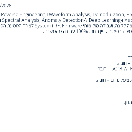
/2026
התפקיד כולל פיתו
פרוטוקולי תקשורת אלחוטיים. בנוסף, פיתוח מודלי Machine Learning ו-rning
Waveform Classification, ביצוע סימולציות ו-Prototyping מקצה לקצה, ועבודה מול צוותי F, Firmware
יפלינריים – חובה.