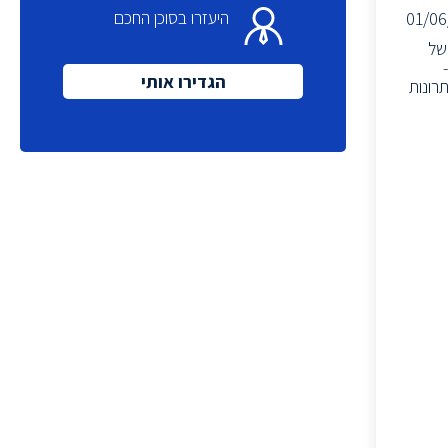
היעזרו בסוכן החכם
01/06
ח אלגוריתמים ללכידת אותות, Waveform Analysis, Demodulation, Protocol Analysis ו-Reverse Engineering של
Deep Lea ל-Spectral Analysis, Anomaly Detection ו-
הגדירו אותי
R ו-System לצורך הטמעת הפתרונות