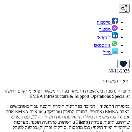
פייסבוק
מסנג'ר
לינקדאין
וואטסאפ
מייל
30/11/2025
תיאור המשרה:
לחברה גרמנית בינלאומית התמחה בפיתוח מכשור רפואי מתקדם,דרוש/ה
EMEA Infrastructure & Support Operations Specialist
במסגרת התפקיד – תמיכה בפתרונות חומרה ותוכנה עבור משתמשים
באזור EMEA (אירופה, המזרח התיכון ואפריקה), או אזור EMEA אחר
אם נדרש. המשימות כוללות ניהול פתרונות תשתית ה IT, עם דגש על
שרתים, תחנות עבודה (Clients), רשתות, פתרונות תוכנה, מערכות
שיתופיות וציוד היקפי (כמו מדפסות, סורקים וכדומה).כפיפות למנהל