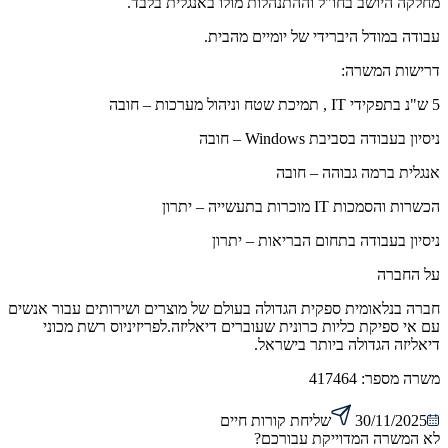
מחלקה היושב בחו"ל וההתנהלות מולו באנגלית בלבד.
עבודה במודל היברידי של יומיים מהבית.
דרישות המשרה:
5 ש"נ בתפקידי IT , תמיכת שטח וניהול מערכות – חובה
ניסיון בעבודה בסביבת Windows – חובה
אנגלית ברמה גבוהה – חובה
הכשרות והסמכות IT מוכרות בתעשייה – יתרון
ניסיון בעבודה בתחום הבריאות – יתרון
על החברה
חברה בנלאומית ספקית הגדולה בעולם של מוצרים ושירותים עבור אנשים
עם אי ספיקת כליות כרונית שעוברים דיאליזה.לפריזיניוס רשת מכוני
דיאליזה הגדולה ביותר בישראל.
משרה מספר:
417464
30/11/2025
שליחת קורות חיים
לא המשרה המדוייקת עבורכם?