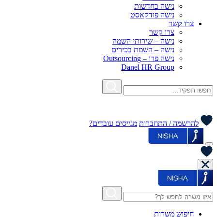
נישה בחדשות
נישה פודקאסט
צרו קשר
צרו קשר
נישה – שירותי השמה
נישה – השמת בכירים
נישה פרו – Outsourcing
Danel HR Group
להרשמה / התחברות
מגייסים עובדים?
חיפוש משרות