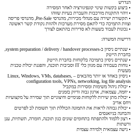
הנדרש
• ביצוע בקשות שינוי קונפיגורציה לאחר המסירה
• זיהוי התקנות מורכבות והעברת בעיות שזוהו
• תקשורת ישירה עם מנהלי מכירות, מהנדסי Pre-Sale, מהנדסי פריסה
וצוות התמיכה כדי לתאם מסירת מערכות ולהוות נקודת קשר ראשונה
• נכונות לעבוד בשעות לא סדירות בהתאם לצורך
דרישות המשרה:
• שנתיים ניסיון ב-system preparation / delivery / handover processes,
בחברת הייטק
• שנתיים ניסיון בתמיכה בלקוחות בחברת הייטק
• נוחות בעבודה עם מגוון כלי IT וסביבות תוכנה, והפגנת יכולת טכנית
מעשית
• ניסיון באחד או יותר מהבאים – Linux, Windows, VMs, databases,
configuration tools, VPNs, networking, log file analysis
• יכולת ניהול משימות ומסירות במקביל
• יוזמה, עצמאות, ארגון גבוה ודיוק בזמנים
• יכולת מתן שירות ללקוחות פנימיים וחיצוניים תוך שמירה על מקצועיות
ויחס אדיב
• יכולת גבוהה לראות את התמונה הכוללת תוך תשומת לב לפרטים
והבחנה בניואנסים
• רצון ללמוד ולהתפתח בתחומים שונים כגון תוכנה, חומרה, תשתיות, ענן
ורשתות
• גישה עצמאית ולמידה עצמית