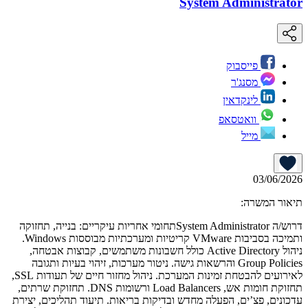
System Administrator
פייסבוק
מסנג'ר
לינקדאין
וואטסאפ
מייל
03/06/2026
תיאור המשרה:
דרוש/ה System Administratorתחומי אחריות עיקריים: בנייה, תחזוקה
ותמיכה בסביבות VMware קריטיות ומערכתיות מבוססות Windows.
ניהול Active Directory כולל חשבונות משתמשים, קבוצות אבטחה,
Group Policies והרשאות גישה. ניטור מערכות, זיהוי בעיות ותגובה
לאירועים להבטחת זמינות המערכת. ניהול מחזור חיים של תעודות SSL,
תחזוקת חומות אש, Load Balancers ורשומות DNS. תחזוקת שרתים,
עדכונים, פצ’ים, הפעלה מחדש ובדיקות בריאות. תיעוד תהליכים, יצירת