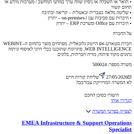
• תואר או השכלה או ניסיון שווה ערך במדעי המחשב / מערכות מידע או
תחום קשור
• שליטה מלאה בעברית ובאנגלית – קריאה וכתיבה
• היכרות עם סביבות ענן ו-on-premises – יתרון
• היכרות עם Office ומערכת ERP – יתרון
על החברה
חברת סטארט-אפ הייטק גלובאלית. מפתחים מוצר בתחום ה-WEBINT-
WEB INTELLIGENCE, פתרונות שתוכננו ככלי חיוני לאיסוף וניתוח
נתונים מקוד פיתוח, מדיה חברתית, בלוגים
משרה מספר:
500024
27/05/2026
שליחת קורות חיים
לא המשרה המדוייקת עבורכם?
היעזרו בסוכן החכם
הגדירו אותי
לצפייה בפרטי המשרה
EMEA Infrastructure & Support Operations
Specialist