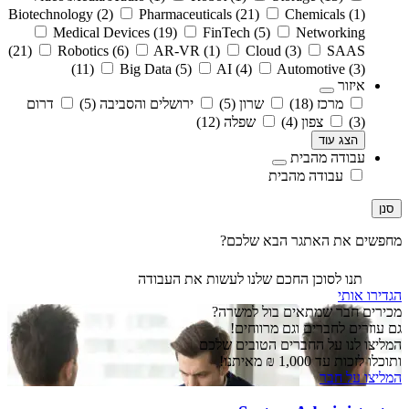
Biotechnology
(2)
Pharmaceuticals
(21)
Chemicals
(1)
Medical Devices
(19)
FinTech
(5)
Networking
(21)
Robotics
(6)
AR-VR
(1)
Cloud
(3)
SAAS
(11)
Big Data
(5)
AI
(4)
Automotive
(3)
איזור
מרכז
(18)
שרון
(5)
ירושלים והסביבה
(5)
דרום
(3)
צפון
(4)
שפלה
(12)
הצג עוד
עבודה מהבית
עבודה מהבית
סנן
מחפשים את האתגר הבא שלכם?
תנו לסוכן החכם שלנו לעשות את העבודה
הגדירו אותי
מכירים חבר שמתאים בול למשרה?
גם עוזרים לחברים וגם מרווחים!
המליצו לנו על החברים הטובים שלכם
ותוכלו לזכות עד 1,000 ₪ מאיתנו!
המליצו על חבר