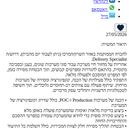
לינקדאין
וואטסאפ
מייל
27/05/2026
תיאור המשרה:
לחברה הממוקמת באזור השרון/המרכז (ניתן לעבוד יום מהבית), דרוש/ה
Delivery Specialist.
אחריות על מחזור חיי מערכת עבור סוגי מערכות שונים, בענן ובסביבה
מקומית, בהתאם להגדרות ומפרטים קבועים, תוך הבטחת מסירה בזמן,
לפי המפרט המוסכם ולפעולה מלאה.
התפקיד כולל פעילויות של הכנה, קונפיגורציה ומסירה של מערכות
מרחוק. שיתוף פעולה עם צוותים רב-תחומיים גלובליים, תוך חשיפה
לטכנולוגיות חדשניות ותהליכי עסק מרכזיים.
• הכנה של מערכות Production ו-POC, כולל שדרוג וקונפיגורציה של
המערכת
• ביצוע בדיקות מלאות ואימות שהמערכת פועלת באופן מלא
• ביצוע סקירה סופית כדי לוודא שהמערכת עומדת במפרטי ההסכם
והתחייבויות החוזה
• הבטחת תהליך מסירה חלק לצוות המכירות, כולל השלמת כל התיעוד