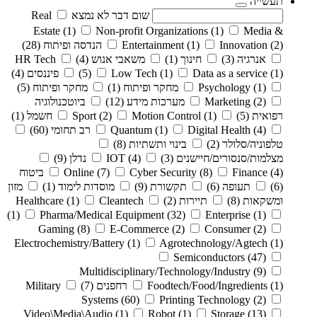
תעשייה
שום דבר לא נמצא
Real
Estate
(1)
Non-profit Organizations
(1)
Media &
(2)
Innovation
(1)
Entertainment
הנדסה ופיתוח
(28)
אנרגיה
(3)
חינוך
(1)
משאבי אנוש
(4)
HR Tech
(1)
Data as a service
(1)
Low Tech
(5)
פיננסים
(4)
(1)
Psychology
מחקר ופיתוח
(1)
מחקר ופיתוח
(5)
(2)
Marketing
מערכות מידע
(12)
ביוטכנולוגיה
רפואית
(5)
(1)
Motion Control
(2)
Sport
חשמל
(1)
(4)
Digital Health
(1)
Quantum
רב תחומי
(60)
טלפוניה/סלולר
(2)
בינוי ותשתיות
(8)
מצלמות/סנסורים/חיישנים
(3)
(4)
IOT
נדלן
(9)
(4)
Finance
(8)
Cyber Security
(7)
Online
ביטוח
(6)
תעופה
(6)
תקשורת
(9)
מוסדות לימוד
(1)
מזון
ומשקאות
(8)
תיירות
(2)
Cleantech
(1)
Healthcare
(1)
Pharma/Medical Equipment
(32)
Enterprise
(1)
Gaming
(8)
E-Commerce
(2)
Consumer
(2)
Electrochemistry/Battery
(1)
Agrotechnology/Agtech
(1)
Semiconductors
(47)
Multidisciplinary/Technology/Industry
(9)
(1)
Foodtech/Food/Ingredients
רחפנים
(7)
Military
Systems
(60)
Printing Technology
(2)
Video\Media\Audio
(1)
Robot
(1)
Storage
(13)