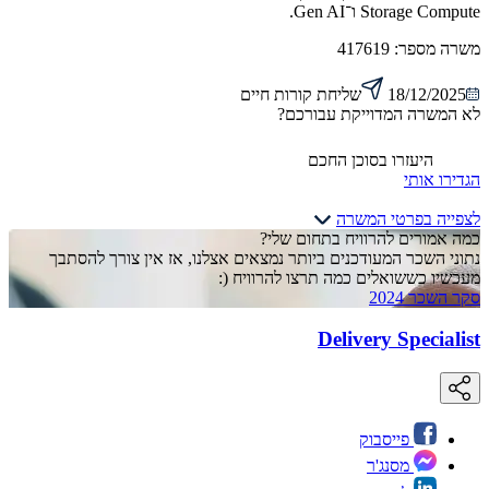
Storage Compute ו־Gen AI.
משרה מספר:
417619
18/12/2025
שליחת קורות חיים
לא המשרה המדוייקת עבורכם?
היעזרו בסוכן החכם
הגדירו אותי
לצפייה בפרטי המשרה
כמה אמורים להרוויח בתחום שלי?
נתוני השכר המעודכנים ביותר נמצאים אצלנו, אז אין צורך להסתבך
מעכשיו כששואלים כמה תרצו להרוויח (:
סקר השכר 2024
Delivery Specialist
פייסבוק
מסנג'ר