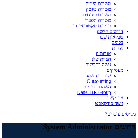
משרות הייטק
משרות ביוטק
משרות פיננסים
משרות תפעול
בכירים סקטור ציבורי
דרושים הייטק
טבלאות שכר
בלוגים
אודות
אודותינו
הצוות שלנו
נישה בחדשות
מעסיקים
שירותי השמה
Outsourcing
השמת בכירים
Danel HR Group
צרו קשר
נישה פודקאסט
מגייסים עובדים?
דרושים System Administrator