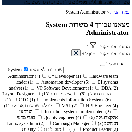
משרות System Administrator מובילות, מחכות לך ממש כאן
עמוד הבית
>
System Administrator
מצאנו עבורך
4
משרות
System
Administrator
מסננים ומתמקדים
1
מסננים ומתמקדים
סינון לפי
תפקיד
שום דבר לא נמצא
System
Administrator
(4)
C# Developer
(1)
Hardware team
leader
(1)
Automation developer
(5)
BI systems
analyst
(1)
VP Software Development
(1)
DBA
(2)
מהנדס תהליך
(6)
איש מכירות
(13)
Layout Designer
(1)
CTO
(1)
Implements Information Systems
(6)
(4)
NPI Engineer
(2)
MSL
מנהל/ת שרשרת אספקה
(1)
(2)
Information systems implementers
הנדסאי
אלקטרוניקה
(6)
(4)
Quality engineer
בוגרי מדעי
המחשב
(2)
Campaign Manager
(2)
Linux sys admin
(2)
Product Leader
(1)
מנכ"ל
(1)
Quality