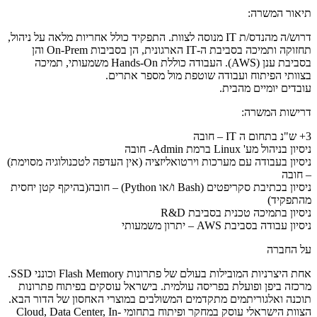
תיאור המשרה:
דרוש/ה מהנדס/ת IT מנוסה לצוות. התפקיד כולל אחריות מלאה על ניהול,
תחזוקה ותמיכה בסביבת ה-IT הארגונית, הן בסביבות On-Prem והן
בסביבת ענן (AWS). העבודה כוללת Hands-On משמעותי, תמיכה
בצוותי הפיתוח ועבודה שוטפת מול מספר אתרים.
עובדים יומיים מהבית.
דרישות המשרה:
3+ ש"נ בתחום ה IT – חובה
ניסיון בניהול מע' Linux ברמת Admin- חובה
ניסיון בעבודה עם מערכות וירטואליזציה (אין העדפה לטכנולוגיה מסוימת)
– חובה
ניסיון בכתיבת סקריפטים (Bash ו/או Python) – חובה(בהיקף קטן יחסית
מהתפקיד)
ניסיון בתמיכה טכנית בסביבת R&D
ניסיון עבודה בסביבת AWS – יתרון משמעותי
על החברה
אחת היצרניות המובילות בעולם של פתרונות Flash Memory וכונני SSD.
מרכזה ביפן ופועלת בפריסה עולמית. בישראל עוסקים בפיתוח פתרונות
תוכנה ואלגוריתמים מתקדמים המשולבים במוצרי האחסון של הדור הבא.
הצוות הישראלי עוסק במחקר ופיתוח בתחומי Cloud, Data Center, In-