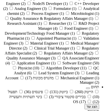
Engineer
(2)
NodeJS Developer
(1)
C++ Developer
(2)
Analog Engineer
(3)
Formulator
(1)
Analytical
chemist
(2)
Process Engineer
(1)
Microbiologist
(1)
Quality Assurance & Regulatory Affairs Manager
(1)
Research Assistant
(1)
Researcher
(1)
R&D Project
Manager
(4)
Food Engineer
(1)
Development/Technology Food Manager
(1)
Regulatory
Pharmacist
(1)
Appointed Pharmacist
(1)
Validation
Engineer
(3)
Material Engineer
(1)
Medical Manager/
Director
(2)
Clinical Trial Manager
(1)
Regulatory
Affairs Specialist
(2)
Regulatory Affairs Manager
(2)
Quality Assurance Manager
(3)
QA Associate/Engineer
(4)
Application Engineer
(1)
Software Engineer
(50)
Physicist
(10)
Algorithm Developer
(11)
QC
Analyst
(6)
Lead System Engineer
(3)
Leading
(1)
Mechanical Engineer
מהנדס מכונות
(17)
Account
Manager
(2)
תחום
הייטק
(260)
ביוטק
(131)
פיננסים
(36)
תפעול
(10)
בכירים סקטור ציבורי
(3)
בינוי תשתיות ותעשייה
OS
(17)
(12)
הצג עוד