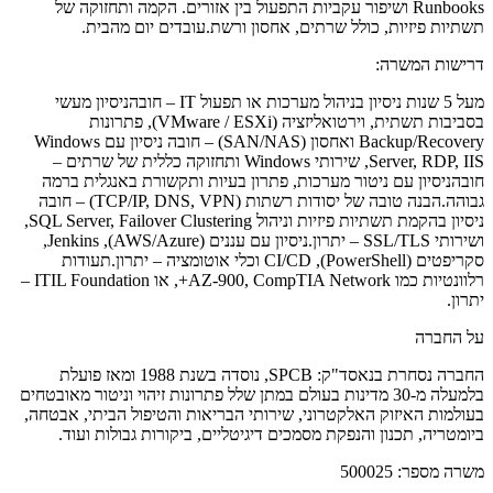
Runbooks ושיפור עקביות התפעול בין אזורים. הקמה ותחזוקה של
תשתיות פיזיות, כולל שרתים, אחסון ורשת.עובדים יום מהבית.
דרישות המשרה:
מעל 5 שנות ניסיון בניהול מערכות או תפעול IT – חובהניסיון מעשי
בסביבות תשתית, וירטואליזציה (VMware / ESXi), פתרונות
Backup/Recovery ואחסון (SAN/NAS) – חובה ניסיון עם Windows
Server, RDP, IIS, שירותי Windows ותחזוקה כללית של שרתים –
חובהניסיון עם ניטור מערכות, פתרון בעיות ותקשורת באנגלית ברמה
גבוהה.הבנה טובה של יסודות רשתות (TCP/IP, DNS, VPN) – חובה
ניסיון בהקמת תשתיות פיזיות וניהול SQL Server, Failover Clustering,
ושירותי SSL/TLS – יתרון.ניסיון עם עננים (AWS/Azure), Jenkins,
סקריפטים (PowerShell), CI/CD וכלי אוטומציה – יתרון.תעודות
רלוונטיות כמו AZ-900, CompTIA Network+, או ITIL Foundation –
יתרון.
על החברה
החברה נסחרת בנאסד"ק: SPCB, נוסדה בשנת 1988 ומאז פועלת
בלמעלה מ-30 מדינות בעולם במתן שלל פתרונות זיהוי וניטור מאובטחים
בעולמות האיזוק האלקטרוני, שירותי הבריאות והטיפול הביתי, אבטחה,
ביומטריה, תכנון והנפקת מסמכים דיגיטליים, ביקורות גבולות ועוד.
משרה מספר:
500025