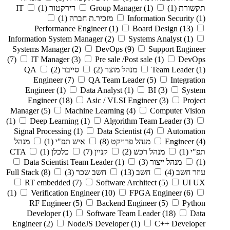
תקשורת
(1)
(1)
Group Manager
דירקטור
(1)
IT
(1)
Information Security
מזכיר.ת חברה
(1)
Performance Engineer
(1)
Board Design
(13)
Information System Manager
(2)
Systems Analyst
(1)
Systems Manager
(2)
DevOps
(9)
Support Engineer
(7)
IT Manager
(3)
Pre sale /Post sale
(1)
DevOps
(1)
Team Leader
מנהל מוצר
(2)
סייבר
(2)
QA
Engineer
(7)
QA Team Leader
(5)
Integration
Engineer
(1)
Data Analyst
(1)
BI
(3)
System
Engineer
(18)
Asic / VLSI Engineer
(3)
Project
Manager
(5)
Machine Learning
(4)
Computer Vision
(1)
Deep Learning
(1)
Algorithm Team Leader
(3)
Signal Processing
(1)
Data Scientist
(4)
Automation
(4)
Engineer
מנהל פרויקט
(8)
איש תפ"י
(1)
מנהל
תפ"י
(1)
מנהל רכש
(2)
קניין
(7)
כלכלן
(1)
CTA
(1)
מנהל ייצור
(3)
(1)
Data Scientist Team Leader
עוזר חשב
(4)
חשב
(13)
חשב שכר
(3)
(8)
Full Stack
RT embedded
(7)
Software Architect
(5)
UI UX
(1)
Verification Engineer
(10)
FPGA Engineer
(6)
RF Engineer
(5)
Backend Engineer
(5)
Python
Developer
(1)
Software Team Leader
(18)
Data
Engineer
(2)
NodeJS Developer
(1)
C++ Developer