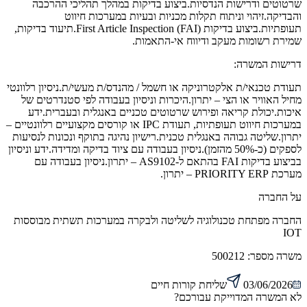
שרטוטים ודרישות הנדסיות.ביצוע בדיקות במהלך תהליכי ההרכבה
והבדיקה.זיהוי וניתוח תקלות מכניות ובעיות במערכות חיווט
תעופתיות.ביצוע בדיקות First Article Inspection (FAI).תיעוד בדיקות,
שמירת רשומות מעקב ודיווח אי-התאמות.
דרישות המשרה:
תעודת טכנאי/ת אלקטרוניקה או חשמל / מהנדס/ת מעשי/ת.ניסיון רלוונטי
מחיל האוויר או הצי – יתרון.היכרות וניסיון בעבודה לפי סטנדרטים של
איכות.יכולת קריאה ופירוש שרטוטים טכניים באנגלית ובעברית.ידע
במערכות חיווט תעופתיות, תעודת IPC או קורסים מקצועיים רלוונטיים –
יתרון.שליטה גבוהה באנגלית טכנית.רישיון נהיגה בתוקף ונכונות לנסיעות
לספקים (כ-50% מהזמן).ניסיון בעבודה עם ציוד בדיקה ומדידה.ידע וניסיון
בביצוע בדיקות FAI בהתאם ל-AS9102 – יתרון.ניסיון בעבודה עם
מערכת PRIORITY ERP – יתרון.
על החברה
החברה מפתחת טכנולוגיה לשליטה ולבקרה במערכות תשתית מבוססות
IOT
משרה מספר:
500212
03/06/2026
שליחת קורות חיים
לא המשרה המדוייקת עבורכם?