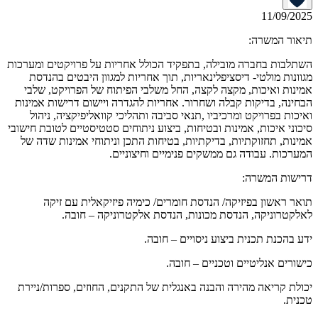
11/09/2025
תיאור המשרה:
השתלבות בחברה מובילה, בתפקיד הכולל אחריות על פרויקטים ומערכות
מגוונות מולטי- דיסציפלינאריות, תוך אחריות למגוון היבטים בהנדסת
אמינות ואיכות, מקצה לקצה, החל משלבי הפיתוח של הפרויקט, שלבי
הבחינה, בדיקות קבלה ושחרור. אחריות להגדרה ויישום דרישות אמינות
ואיכות בפרויקט ומרכיביו ,תנאי סביבה ותהליכי קוואליפיקציה, ניהול
סיכוני איכות, אמינות ובטיחות, ביצוע ניתוחים סטטיסטיים לטובת חישובי
אמינות, תחזוקתיות, בדיקתיות, בטיחות התכן וניתוחי אמינות שדה של
המערכות. עבודה גם ממשקים פנימיים וחיצוניים.
דרישות המשרה:
תואר ראשון בפיזיקה/ הנדסת חומרים/ כימיה פיזיקאלית עם זיקה
לאלקטרוניקה, הנדסת מכונות, הנדסת אלקטרוניקה – חובה.
ידע בהכנת תכנית ביצוע ניסויים – חובה.
כישורים אנליטיים וטכניים – חובה.
יכולת קריאה מהירה והבנה באנגלית של התקנים, החוזים, ספרות/ניירת
טכנית.