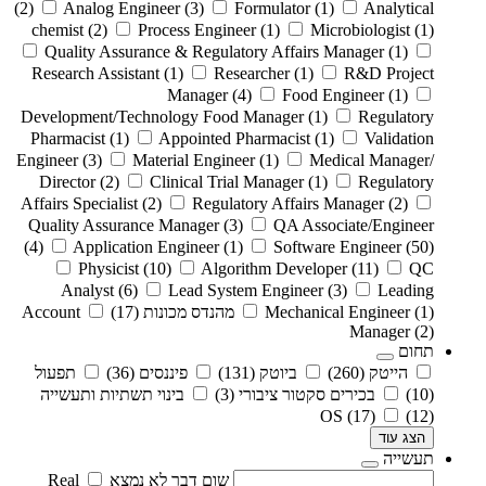
(2)
Analog Engineer
(3)
Formulator
(1)
Analytical
chemist
(2)
Process Engineer
(1)
Microbiologist
(1)
Quality Assurance & Regulatory Affairs Manager
(1)
Research Assistant
(1)
Researcher
(1)
R&D Project
Manager
(4)
Food Engineer
(1)
Development/Technology Food Manager
(1)
Regulatory
Pharmacist
(1)
Appointed Pharmacist
(1)
Validation
Engineer
(3)
Material Engineer
(1)
Medical Manager/
Director
(2)
Clinical Trial Manager
(1)
Regulatory
Affairs Specialist
(2)
Regulatory Affairs Manager
(2)
Quality Assurance Manager
(3)
QA Associate/Engineer
(4)
Application Engineer
(1)
Software Engineer
(50)
Physicist
(10)
Algorithm Developer
(11)
QC
Analyst
(6)
Lead System Engineer
(3)
Leading
(1)
Mechanical Engineer
מהנדס מכונות
(17)
Account
Manager
(2)
תחום
הייטק
(260)
ביוטק
(131)
פיננסים
(36)
תפעול
(10)
בכירים סקטור ציבורי
(3)
בינוי תשתיות ותעשייה
OS
(17)
(12)
הצג עוד
תעשייה
שום דבר לא נמצא
Real