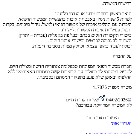
דרישות המשרה:
תואר ראשון בתחום מדעי או הנדסי רלוונטי.
לפחות 5 שנות ניסיון באבטחת איכות בתעשיית המכשור הרפואי.
היכרות עם תהליכי איכות של מכשור רפואי (למשל: ניהול סיכונים, בקרות
תכנון, פעילויות איכות הקשורות לייצור).
כישורי תקשורת חזקים בכתב ובעל פה באנגלית (עברית – יתרון).
תשומת לב גבוהה לפרטים וכישורי ארגון חזקים.
יכולת לעבוד באופן עצמאי וכחלק מצוות בסביבה דינמית.
על החברה
חברת מכשור רפואי המפתחת טכנולוגיה צנתורית חדשה ומצילת חיים,
לטיפול במסתמי לב בחולים עם היווצרות קשה במסתם האאורטלי ללא
החלפתו ובאופן שלא פוגע בתפקוד המסתם ובסביבתו.
משרה מספר:
417875
04/02/2026
שליחת קורות חיים
לא המשרה המדוייקת עבורכם?
היעזרו בסוכן החכם
הגדירו אותי
לצפייה בפרטי המשרה