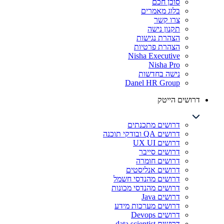
סוכן חכם
בלוג מאמרים
צרו קשר
תקנון נישה
הצהרת נגישות
הצהרת פרטיות
Nisha Executive
Nisha Pro
נישה בחדשות
Danel HR Group
דרושים הייטק
דרושים מתכנתים
דרושים QA ובודקי תוכנה
דרושים UX UI
דרושים סייבר
דרושים חומרה
דרושים אנליסטים
דרושים מהנדסי חשמל
דרושים מהנדסי מכונות
דרושים Java
דרושים מערכות מידע
דרושים Devops
דרושים data scientist