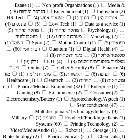
Estate
(1)
Non-profit Organizations
(1)
Media &
(2)
Innovation
(1)
Entertainment
הנדסה ופיתוח
(28)
אנרגיה
(3)
חינוך
(1)
משאבי אנוש
(4)
HR Tech
(1)
Data as a service
(1)
Low Tech
(5)
פיננסים
(4)
(1)
Psychology
מחקר ופיתוח
(1)
מחקר ופיתוח
(5)
(2)
Marketing
מערכות מידע
(12)
ביוטכנולוגיה
רפואית
(5)
(1)
Motion Control
(2)
Sport
חשמל
(1)
(4)
Digital Health
(1)
Quantum
רב תחומי
(60)
טלפוניה/סלולר
(2)
בינוי ותשתיות
(8)
מצלמות/סנסורים/חיישנים
(3)
(4)
IOT
נדלן
(9)
(4)
Finance
(8)
Cyber Security
(7)
Online
ביטוח
(6)
תעופה
(6)
תקשורת
(9)
מוסדות לימוד
(1)
מזון
ומשקאות
(8)
תיירות
(2)
Cleantech
(1)
Healthcare
(1)
Pharma/Medical Equipment
(32)
Enterprise
(1)
Gaming
(8)
E-Commerce
(2)
Consumer
(2)
Electrochemistry/Battery
(1)
Agrotechnology/Agtech
(1)
Semiconductors
(47)
Multidisciplinary/Technology/Industry
(9)
(1)
Foodtech/Food/Ingredients
רחפנים
(7)
Military
Systems
(60)
Printing Technology
(2)
Video\Media\Audio
(1)
Robot
(1)
Storage
(13)
Biotechnology
(2)
Pharmaceuticals
(21)
Chemicals
(1)