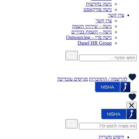
נישה בחדשות
נישה פודקאסט
צרו קשר
צרו קשר
נישה – שירותי השמה
נישה – השמת בכירים
נישה פרו – Outsourcing
Danel HR Group
להרשמה / התחברות
מגייסים עובדים?
חיפוש משרות