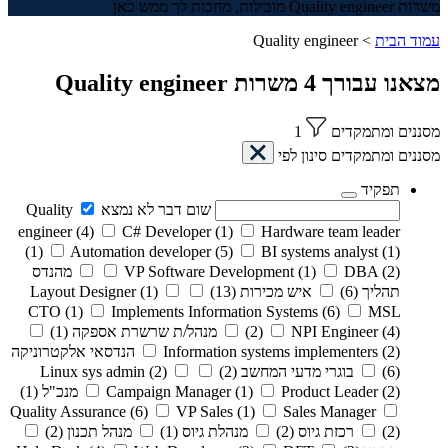
משרות Quality engineer מובילות, מחכות לך ממש כאן
עמוד הבית
>
Quality engineer
מצאנו עבורך
4
משרות
Quality engineer
מסננים ומתמקדים
1
מסננים ומתמקדים
סינון לפי
תפקיד
שום דבר לא נמצא
Quality
engineer
(4)
C# Developer
(1)
Hardware team leader
(1)
Automation developer
(5)
BI systems analyst
(1)
(2)
DBA
(1)
VP Software Development
מהנדס
תהליך
(6)
איש מכירות
(13)
(1)
Layout Designer
CTO
(1)
Implements Information Systems
(6)
MSL
(4)
NPI Engineer
(2)
מנהל/ת שרשרת אספקה
(1)
(2)
Information systems implementers
הנדסאי אלקטרוניקה
(6)
בוגרי מדעי המחשב
(2)
(2)
Linux sys admin
(2)
Product Leader
(1)
Campaign Manager
מנכ"ל
(1)
Quality Assurance
(6)
VP Sales
(1)
Sales Manager
(2)
רכזת גיוס
(2)
מנהלת גיוס
(1)
מנהל תכנון
(2)