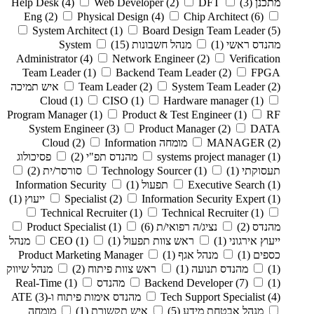
מתכנן
(3)
DFT
(2)
Web Developer
(4)
Help Desk
Eng
(2)
Physical Design
(4)
Chip Architect
(6)
System Architect
(1)
Board Design Team Leader
(5)
מהנדס ראשי
(1)
מנהל חשבונות
(15)
System
Administrator
(4)
Network Engineer
(2)
Verification
Team Leader
(1)
Backend Team Leader
(2)
FPGA
(2)
System Team Leader
(2)
Team Leader
איש תמיכה
Cloud
(1)
CISO
(1)
Hardware manager
(1)
Program Manager
(1)
Product & Test Engineer
(1)
RF
System Engineer
(3)
Product Manager
(2)
DATA
(2)
MANAGER
מומחה Cloud
Information
(2)
(1)
systems project manager
מהנדס תפ"י
(2)
פסיכולוג
תעסוקתי
(1)
(1)
Technology Sourcer
סורסר/ית
(2)
(1)
Executive Search
תפעול
(1)
Information Security
(1)
Information Security Expert
(2)
Specialist
ייעוץ
(1)
Technical Recruiter
(1)
Technical Recruiter
(1)
מהנדס
(2)
נציג/ה רפואי/ת
(6)
(1)
Product Specialist
ייעוץ אירגוני
(1)
ראש צוות תפעול
(1)
(1)
CEO
מנהל
כספים
(1)
מנהל אגף
(1)
Product Marketing Manager
(1)
מהנדס תנועה
(1)
ראש צוות פיתוח
(2)
מנהל שיווק
(1)
(7)
Backend Developer
מהנדס Real-Time
(1)
(4)
Tech Support Specialist
מהנדס אימות פיתוח ו-ATE
(3)
מנהל אבטחת מידע
(5)
איש תקשורת
(1)
מומחה