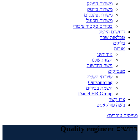
משרות הייטק
משרות ביוטק
משרות פיננסים
משרות תפעול
בכירים סקטור ציבורי
דרושים הייטק
טבלאות שכר
בלוגים
אודות
אודותינו
הצוות שלנו
נישה בחדשות
מעסיקים
שירותי השמה
Outsourcing
השמת בכירים
Danel HR Group
צרו קשר
נישה פודקאסט
מגייסים עובדים?
דרושים Quality engineer