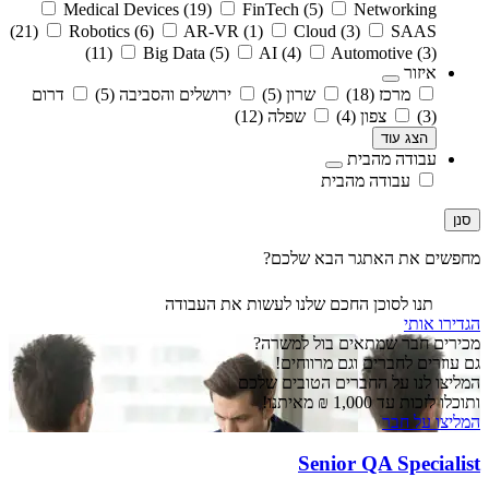
Medical Devices
(19)
FinTech
(5)
Networking
(21)
Robotics
(6)
AR-VR
(1)
Cloud
(3)
SAAS
(11)
Big Data
(5)
AI
(4)
Automotive
(3)
איזור
מרכז
(18)
שרון
(5)
ירושלים והסביבה
(5)
דרום
(3)
צפון
(4)
שפלה
(12)
הצג עוד
עבודה מהבית
עבודה מהבית
סנן
מחפשים את האתגר הבא שלכם?
תנו לסוכן החכם שלנו לעשות את העבודה
הגדירו אותי
מכירים חבר שמתאים בול למשרה?
גם עוזרים לחברים וגם מרווחים!
המליצו לנו על החברים הטובים שלכם
ותוכלו לזכות עד 1,000 ₪ מאיתנו!
המליצו על חבר
Senior QA Specialist