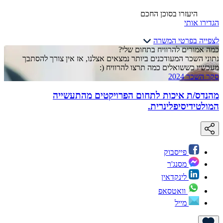
היעזרו בסוכן החכם
הגדירו אותי
לצפייה בפרטי המשרה
כמה אמורים להרוויח בתחום שלי?
נתוני השכר המעודכנים ביותר נמצאים אצלנו, אז אין צורך להסתבך
מעכשיו כששואלים כמה תרצו להרוויח (:
סקר השכר 2024
מהנדס/ת איכות לתחום הפרויקטים מהתעשייה
המולטידיסיפלינרית.
פייסבוק
מסנג'ר
לינקדאין
וואטסאפ
מייל