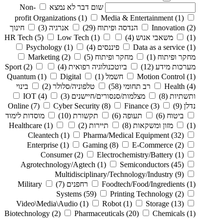
שום דבר לא נמצא
Non-
profit Organizations
(1)
Media & Entertainment
(1)
(2)
Innovation
הנדסה ופיתוח
(29)
אנרגיה
(3)
חינוך
(1)
משאבי אנוש
(4)
(1)
Low Tech
(5)
HR Tech
(1)
Data as a service
פיננסים
(4)
(1)
Psychology
מחקר ופיתוח
(1)
מחקר ופיתוח
(5)
(2)
Marketing
מערכות מידע
(12)
ביוטכנולוגיה רפואית
(4)
(2)
Sport
(1)
Motion Control
חשמל
(1)
Digital
(1)
Quantum
(4)
Health
רב תחומי
(58)
טלפוניה/סלולר
(2)
בינוי
ותשתיות
(8)
מצלמות/סנסורים/חיישנים
(3)
(4)
IOT
נדלן
(9)
(3)
Finance
(8)
Cyber Security
(7)
Online
ביטוח
(6)
תעופה
(6)
תקשורת
(10)
מוסדות לימוד
(1)
מזון ומשקאות
(8)
תיירות
(2)
(1)
Healthcare
Cleantech
(1)
Pharma/Medical Equipment
(32)
Enterprise
(1)
Gaming
(8)
E-Commerce
(2)
Consumer
(2)
Electrochemistry/Battery
(1)
Agrotechnology/Agtech
(1)
Semiconductors
(45)
Multidisciplinary/Technology/Industry
(9)
(1)
Foodtech/Food/Ingredients
רחפנים
(7)
Military
Systems
(59)
Printing Technology
(2)
Video\Media\Audio
(1)
Robot
(1)
Storage
(13)
Biotechnology
(2)
Pharmaceuticals
(20)
Chemicals
(1)