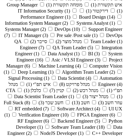
איש תקשורת
(1)
מומחה תקשורת
(1)
Group Manager
(1)
דירקטור
(1)
(1)
IT Information Security
Performance Engineer
(1)
Board Design
(14)
Information System Manager
(2)
Systems Analyst
(1)
Systems Manager
(2)
DevOps
(10)
Support Engineer
(7)
IT Manager
(3)
Pre sale /Post sale
(1)
DevOps
(1)
Team Leader
מנהל מוצר
(2)
סייבר
(2)
QA
Engineer
(7)
QA Team Leader
(5)
Integration
Engineer
(1)
Data Analyst
(1)
BI
(3)
System
Engineer
(16)
Asic / VLSI Engineer
(3)
Project
Manager
(6)
Machine Learning
(4)
Computer Vision
(1)
Deep Learning
(1)
Algorithm Team Leader
(2)
Signal Processing
(1)
Data Scientist
(4)
Automation
(4)
Engineer
מנהל פרויקט
(8)
איש תפ"י
(1)
מנהל
תפ"י
(1)
מנהל רכש
(2)
קניין
(7)
כלכלן
(1)
CTA
(1)
מנהל ייצור
(3)
(1)
Data Scientist Team Leader
עוזר חשב
(3)
חשב
(13)
חשב שכר
(3)
(8)
Full Stack
RT embedded
(7)
Software Architect
(4)
UI UX
(1)
Verification Engineer
(10)
FPGA Engineer
(6)
RF Engineer
(6)
Backend Engineer
(5)
Python
Developer
(1)
Software Team Leader
(18)
Data
Engineer
(2)
NodeJS Developer
(1)
C++ Developer