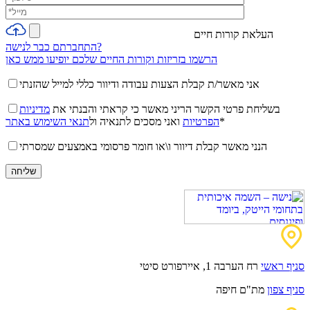
העלאת קורות חיים
התחברתם כבר לנישה?
הרשמו בזריזות וקורות החיים שלכם יופיעו ממש כאן
אני מאשר/ת קבלת הצעות עבודה ודיוור כללי למייל שהזנתי
בשליחת פרטי הקשר הריני מאשר כי קראתי והבנתי את
מדיניות
*
הפרטיות
ואני מסכים לתנאיה ול
תנאי השימוש באתר
הנני מאשר קבלת דיוור ו\או חומר פרסומי באמצעים שמסרתי
סניף ראשי
רח הערבה 1, איירפורט סיטי
סניף צפון
מת"ם חיפה