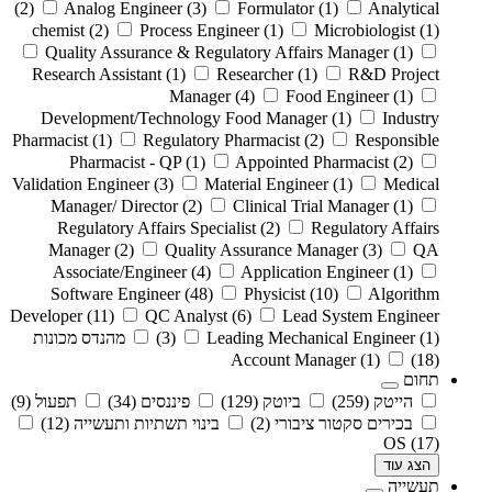
(2)
Analog Engineer
(3)
Formulator
(1)
Analytical
chemist
(2)
Process Engineer
(1)
Microbiologist
(1)
Quality Assurance & Regulatory Affairs Manager
(1)
Research Assistant
(1)
Researcher
(1)
R&D Project
Manager
(4)
Food Engineer
(1)
Development/Technology Food Manager
(1)
Industry
Pharmacist
(1)
Regulatory Pharmacist
(2)
Responsible
Pharmacist - QP
(1)
Appointed Pharmacist
(2)
Validation Engineer
(3)
Material Engineer
(1)
Medical
Manager/ Director
(2)
Clinical Trial Manager
(1)
Regulatory Affairs Specialist
(2)
Regulatory Affairs
Manager
(2)
Quality Assurance Manager
(3)
QA
Associate/Engineer
(4)
Application Engineer
(1)
Software Engineer
(48)
Physicist
(10)
Algorithm
Developer
(11)
QC Analyst
(6)
Lead System Engineer
(1)
Leading Mechanical Engineer
(3)
מהנדס מכונות
Account Manager
(1)
(18)
תחום
הייטק
(259)
ביוטק
(129)
פיננסים
(34)
תפעול
(9)
בכירים סקטור ציבורי
(2)
בינוי תשתיות ותעשייה
(12)
OS
(17)
הצג עוד
תעשייה