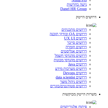
Nisha Pro
נישה בחדשות
Danel HR Group
דרושים הייטק
דרושים מתכנתים
דרושים QA ובודקי תוכנה
דרושים UX UI
דרושים סייבר
דרושים חומרה
דרושים אנליסטים
דרושים מהנדסי חשמל
דרושים מהנדסי מכונות
דרושים Java
דרושים מערכות מידע
דרושים Devops
דרושים data scientist
דרושים ניהול מוצר
דרושים סטודנטים/בוגרים
משרות הייטק מבוקשות
פיתוח אלגוריתמים