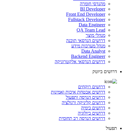
מהנדסי חומרה
BI Developer
Front End Developer
Fullstack Developer
Data Engineer
QA Team Lead
מנהלי מוצר
דרושים הנדסאי תוכנה
מנהל מערכות מידע
Data Analyst
Backend Engineer
דרושים הנדסאי אלקטרוניקה
דרושים ביוטק
דרושים רוקחים
דרושים אבטחת איכות ואמינות
דרושים הנדסה ותפעול
דרושים קליניקה ורגולציה
דרושים כימיה
דרושים ביולוגיה
דרושים הנדסה רב תחומית
תפעול