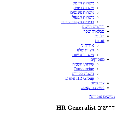
משרות הייטק
משרות ביוטק
משרות פיננסים
משרות תפעול
בכירים סקטור ציבורי
דרושים הייטק
טבלאות שכר
בלוגים
אודות
אודותינו
הצוות שלנו
נישה בחדשות
מעסיקים
שירותי השמה
Outsourcing
השמת בכירים
Danel HR Group
צרו קשר
נישה פודקאסט
מגייסים עובדים?
דרושים HR Generalist