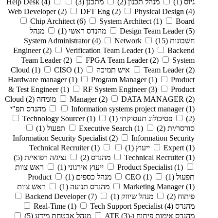
גיוס
(1)
מנהל תכנון
(2)
מתכנן
(3)
(4)
Help Desk
Web Developer
(2)
DFT Eng
(2)
Physical Design
(4)
Chip Architect
(6)
System Architect
(1)
Board
(5)
Design Team Leader
מהנדס ראשי
(1)
מנהל
חשבונות
(15)
Network
(4)
System Administrator
Engineer
(2)
Verification Team Leader
(1)
Backend
Team Leader
(2)
FPGA Team Leader
(2)
System
(2)
Team Leader
איש תמיכה Cloud
(1)
CISO
(1)
Hardware manager
(1)
Program Manager
(1)
Product
& Test Engineer
(1)
RF System Engineer
(3)
Product
(2)
DATA MANAGER
(2)
Manager
מומחה Cloud
(2)
(1)
Information systems project manager
מהנדס תפ"י
(2)
פסיכולוג תעסוקתי
(1)
(1)
Technology Sourcer
סורסר/ית
(2)
(1)
Executive Search
תפעול
(1)
Information Security Specialist
(2)
Information Security
(1)
Expert
ייעוץ
(1)
(1)
Technical Recruiter
(1)
Technical Recruiter
מהנדס
(2)
נציג/ה רפואי/ת
(5)
(1)
Product Specialist
ייעוץ אירגוני
(1)
ראש צוות
תפעול
(1)
(1)
CEO
מנהל כספים
(1)
Product
(1)
Marketing Manager
מהנדס תנועה
(1)
ראש צוות
פיתוח
(2)
מנהל שיווק
(1)
(7)
Backend Developer
מהנדס Real-Time
(4)
Tech Support Specialist
(1)
מהנדס אימות פיתוח ו-ATE
(3)
מנהל אבטחת מידע
(5)