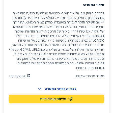
תיאור המשרה:
לחברת ביוטק ביפו (ת"א)דרוש/ה- כימאי/ת אנליטי/ת בעל/ת מוטיבציה
גבוהה וניסיון מתאים, לתפקיד זמני של החלפה לחופשת לידה(8 חודשים
+-) עם תשוקה חזקה לעבודה במעבדה. כחלק מצוות ה-CMC, תהיה לך
תפקיד מרכזי באפיון הכימי של המוצרים שלנו באמצעות פיתוח והטמעה
של שיטות אנליטיות לזיהוי וכימות של תרכובות ידועות וחדשות שמקורן
בצמחים.תעבוד/י בשיתוף פעולה הדוק עם צוותים רב-תחומיים – כולל
QA/QC, רגולציה, טכנולוגיה וקליניקה- כדי לתמוך בפעילויות פיתוח
תרופות ובהגשות רגולטוריות, כולל אישור ה-FDAתחומי אחריות:• תפעול,
תחזוקה ופתרון תקלות של מכשירים אנליטיים כגון GC/MS, UPLC ומכשירי
Karl Fischer.• ביצוע ניתוחים כימיים שגרתיים ושאינם שגרתיים.• פיתוח,
אופטימיזציה ואימות שיטות אנליטיות.• כתיבה וביצוע של פרוטוקולים
לפיתוח ואימות שיטות.• תרומה להכנת מסמכים רגולטוריים להגשות
בתחום פיתוח תרופות.
משרה מספר:
500252
16/06/2026
לצפייה בפרטי המשרה
שליחת קורות חיים