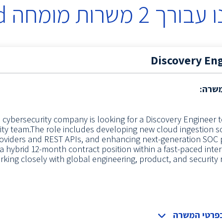
 עבורך
2
משרות
מומחה Cloud
Discovery En
משרה:
 cybersecurity company is looking for a Discovery Engineer t
ity team.The role includes developing new cloud ingestion s
oviders and REST APIs, and enhancing next-generation SOC 
is a hybrid 12-month contract position within a fast-paced inte
king closely with global engineering, product, and security
בפרטי המשרה