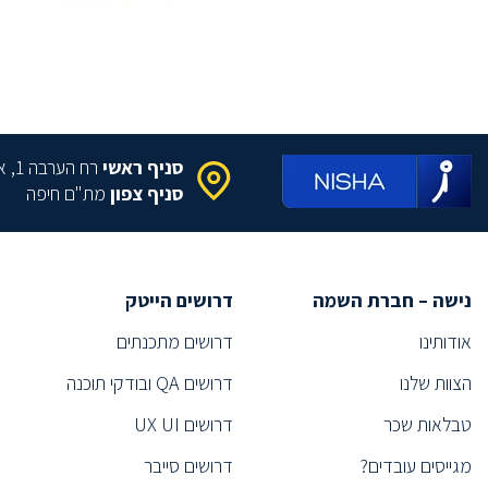
(2)
DATA MANAGER
(1)
Information systems project manager
מהנדס תפ"י
(2)
פסיכולוג תעסוקתי
(1)
(1)
Technology Sourcer
סניף ראשי
רח הערבה 1, איירפורט סיטי
סורסר/ית
(2)
סניף צפון
מת"ם חיפה
(1)
Executive Search
תפעול
(1)
(2)
Information Security Specialist
נישה – חברת השמה
דרושים הייטק
(1)
Information Security Expert
אודותינו
דרושים מתכנתים
ייעוץ
(1)
הצוות שלנו
דרושים QA ובודקי תוכנה
(1)
Technical Recruiter
(1)
Technical Recruiter
טבלאות שכר
דרושים UX UI
מהנדס
(2)
מגייסים עובדים?
דרושים סייבר
נציג/ה רפואי/ת
(5)