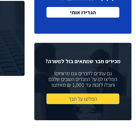
מנכ"ל
(1)
הגדירו אותי
(6)
Quality Assurance
(1)
VP Sales
(2)
Sales Manager
רכזת גיוס
(2)
מנהלת גיוס
(1)
מנהל תכנון
(2)
מכירים חבר שמתאים בול למשרה?
מתכנן
(3)
גם עוזרים לחברים וגם מרווחים!
Help Desk
המליצו לנו על החברים הטובים שלכם
(4)
ותוכלו לזכות עד 1,000 ₪ מאיתנו!
(2)
Web Developer
(2)
DFT Eng
המליצו על חבר
(4)
Physical Design
(6)
Chip Architect
(1)
System Architect
(5)
Board Design Team Leader