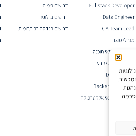
Fullstack Developer
דרושים כימיה
ד
Data Engineer
דרושים ביולוגיה
ד
QA Team Lead
דרושים הנדסה רב תחומית
ד
מנהלי מוצר
ד
דרושים הנדסאי תוכנה
מנהל מערכות מידע
לוגיות
Data Analyst
ע על המכשיר.
Backend Engineer
נהגות
הסכמה
דרושים הנדסאי אלקטרוניקה
ת