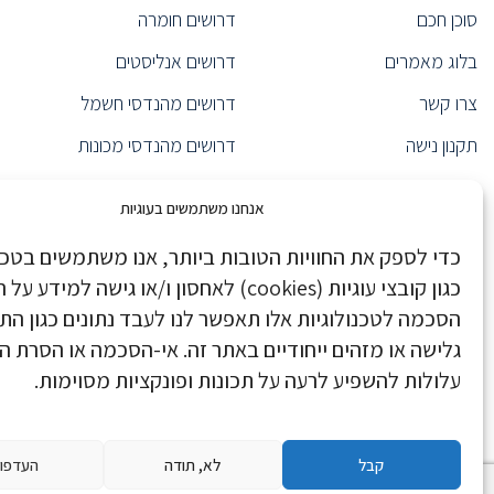
סוכן חכם
דרושים חומרה
(1)
Product Specialist
בלוג מאמרים
דרושים אנליסטים
ייעוץ אירגוני
(1)
ראש צוות תפעול
(1)
צרו קשר
דרושים מהנדסי חשמל
(1)
CEO
תקנון נישה
דרושים מהנדסי מכונות
מנהל כספים
(1)
הצהרת נגישות
דרושים Java
(1)
Product Marketing Manager
אנחנו משתמשים בעוגיות
מהנדס תנועה
(1)
הצהרת פרטיות
דרושים מערכות מידע
כדי לספק את החוויות הטובות ביותר, אנו משתמשים בטכנו
ראש צוות פיתוח
(2)
Nisha Executive
דרושים Devops
כגון קובצי עוגיות (cookies) לאחסון ו/או גישה למיד
מנהל שיווק
(1)
Nisha Pro
דרושים data scientist
הסכמה לטכנולוגיות אלו תאפשר לנו לעבד נתונים כגון הת
(7)
Backend Developer
גלישה או מזהים ייחודיים באתר זה. אי-הסכמה או הסרת 
נישה בחדשות
דרושים ניהול מוצר
מהנדס Real-Time
(1)
עלולות להשפיע לרעה על תכונות ופונקציות מסוימות.
(4)
Tech Support Specialist
Danel HR Group
דרושים סטודנטים/בוגרים
מהנדס אימות פיתוח ו-ATE
(3)
Stock footage provided by Pressmaster, downloaded from
videvo.net
מנהל אבטחת מידע
(5)
קבל
לא, תודה
העדפו
Site developed by
EOI - Web Like This!
איש תקשורת
(1)