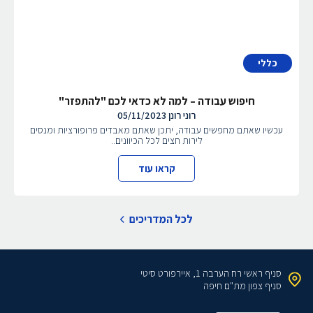
כללי
חיפוש עבודה – למה לא כדאי לכם "להתפזר"
רוני רונן
05/11/2023
עכשיו שאתם מחפשים עבודה, יתכן שאתם מאבדים פרופורציות ומנסים
לירות חצים לכל הכיוונים..
קראו עוד
לכל המדריכים
סניף ראשי
רח הערבה 1, איירפורט סיטי
סניף צפון
מת"ם חיפה