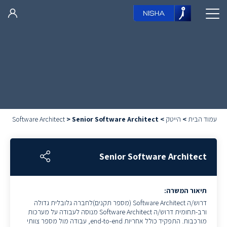
עמוד הבית
>
הייטק
>
Senior Software Architect
>
Software Architect
Senior Software Architect
תיאור המשרה:
דרוש/ה Software Architect (מספר תקנים)לחברה גלובלית גדולה
ורב-תחומית דרוש/ה Software Architect מנוסה לעבודה על מערכות
מורכבות. התפקיד כולל אחריות end-to-end, עבודה מול מספר צוותי