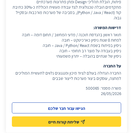
פיתוח, הובלת תהליכי Design ומתן פתרונות מערכתיים
מתקדמים.הובלה טכנולוגית לצד עבודה מעשית הכוללת כ-30% כתיבת
קוד (Python / Java / React), בסביבה של מערכות מורכבות ובסקייל
גבוה.
דרישות המשרה:
תואר ראשון בהנדסת תוכנה / מדעי המחשב / תחום דומה – חובה
לפחות 8 שנות ניסיון כארכיטקט – חובה
ניסיון בפיתוח בשפת Java / Python/ React – חובה
ניסיון בעבודה על מוצר רב תחומי – חובה
ניסיון של שנתיים בהובלה – יתרון משמעותי
על החברה
החברה הגדולה בעולם לציוד מיכון ומנגנונים נלווים לתעשיית המוליכים
למחצה, עוסקים ביצור מערכות לייצור שבבים.
משרה מספר: 500065
26/05/2026
הגישו עבור חבר שלכם
שליחת קורות חיים