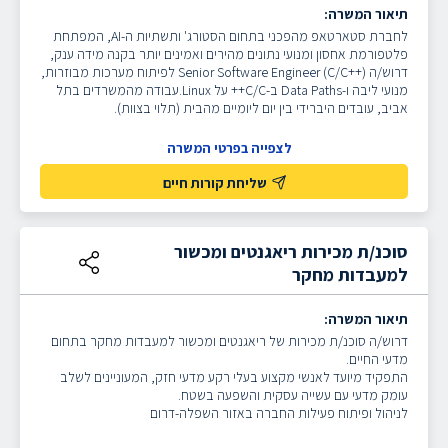
תיאור המשרה:
לחברת סטארטאפ מהפכני בתחום הסטורג' ותשתיות ה-AI, המפתחת
פלטפורמת אחסון ומנועי נתונים מהירים ואמינים יותר בקנה מידה ענק,
דרוש/ה Senior Software Engineer (C/C++) לפיתוח מערכות מבוזרות,
מנועי ליבה ו-Data Paths ב-C/C++ על Linux.עבודה מהמשרדים בתל
אביב, עובדים היברידי בין יום ליומיים מהבית (תלוי בצוות).
לצפייה בפרטי המשרה
שליחת קורות חיים
סוכנ/ת מכירות ריאגנטים ומכשור
למעבדות מחקר
תיאור המשרה:
דרוש/ה סוכנ/ת מכירות של ריאגנטים ומכשור למעבדות מחקר בתחום
מדעי החיים.
התפקיד מיועד לאנשי מקצוע בעלי רקע מדעי חזק, המעוניינים לשלב
עומק מדעי עם עשייה עסקית והשפעה בשטח.
לניהול ופיתוח פעילות החברה באזור השפלה-דרום