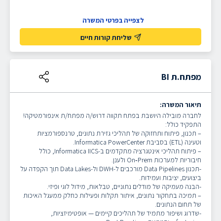
לצפייה בפרטי המשרה
שליחת קורות חיים
מפתח.ת BI
תיאור המשרה:
לחברה מובילה היושבת בפתח תקווה דרוש/ה מפתח/ת אינפורמטיקה!
התפקיד כולל:
– תכנון, פיתוח ותחזוקה של תהליכי גזירת נתונים, טרנספורמציות
וטעינה (ETL) בסביבת Informatica PowerCenter.
– פיתוח תהליכי אינטגרציה מתקדמים ב‑Informatica IICS, כולל
חיבוריות למערכות On‑Prem ולענן.
-תכנון Data Pipelines מורכבים ל‑DWH ול‑Data Lakes תוך הקפדה על
ביצועים, יציבות ועמידות.
-הבנה מעמיקה של מודלים נתוניים, טבלאות, מידול לוגי ופיזי.
– תמיכה בתחקור נתונים, איתור תקלות ופעילות כחלק ממעגל האיכות
של תחום הנתונים.
-שדרוג ושיפור מתמיד של תהליכים קיימים — אופטימיזציות,