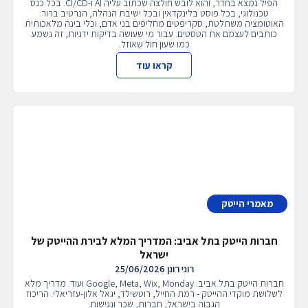
הפיל נמצא בחדר, והוא לובש חולצה שכתוב עליה AI ו-CI/CD. בכל כנס
טכנולוגי, בכל פוסט בלינקדאין ובכל ישיבת הנהלה, הנרטיב ברור:
האוטומציה משתלטת, סקריפטים מחליפים בני אדם, וכלי בינה מלאכותית
כותבים לעצמם את הטסטים. עבור מי שעושה בדיקות ידניות, זה נשמע
כמו שעון חול שאוזל.
קראו עוד
מאמרי הייטק
חברות הייטק בתל אביב: המדריך המלא לבירת ההייטק של
ישראל
רוני רונן
25/06/2026
חברות הייטק בתל אביב: Google, Meta, Wix, Monday ועוד. מדריך מלא
לשלושת מוקדי ההייטק - רמת החייל, רוטשילד, יגאל אלון-עזריאלי. הריכוז
הגבוה בישראל, חברות, שכר ונגישות.