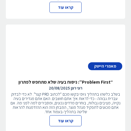
קראו עוד
מאמרי הייטק
“Problem First”: ניסוח בעיה שלא מתחפש לפתרון
רוני רונן
20/08/2025
בשלב כלשהו בתהליך גיוס יבקשו מכם “לכתוב PRD קצר”. לא כדי לבדוק
עברית גבוהה - כדי לראות איך אתם חושבים. האם אתם מגדירים בעיה
נקייה, מציבים גבולות, בוחרים מדדים נכונים, ומסבירים למה לפני מה. אם
אתם מכוונים לתפקיד מנהל מוצר, המבחן הזה הוא ההזדמנות להראות
שליטה בתהליך-בעמוד אחד.
קראו עוד