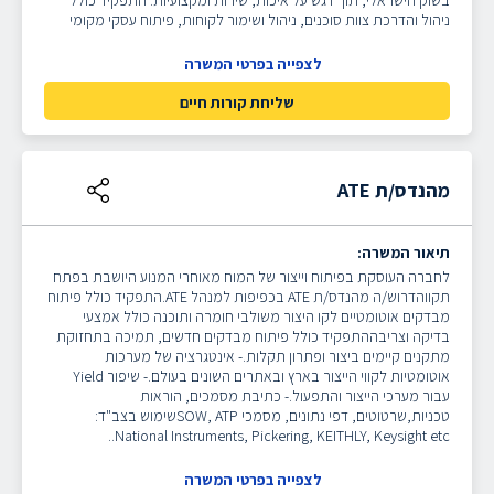
בשוק הישראלי, תוך דגש על איכות, שירות ומקצועיות. התפקיד כולל
ניהול והדרכת צוות סוכנים, ניהול ושימור לקוחות, פיתוח עסקי מקומי
לצפייה בפרטי המשרה
שליחת קורות חיים
מהנדס/ת ATE
תיאור המשרה:
לחברה העוסקת בפיתוח וייצור של המוח מאוחרי המנוע היושבת בפתח
תקווהדרוש/ה מהנדס/ת ATE בכפיפות למנהל ATE.התפקיד כולל פיתוח
מבדקים אוטומטיים לקו היצור משולבי חומרה ותוכנה כולל אמצעי
בדיקה וצריבההתפקיד כולל פיתוח מבדקים חדשים, תמיכה בתחזוקת
מתקנים קיימים ביצור ופתרון תקלות.- אינטגרציה של מערכות
אוטומטיות לקווי הייצור בארץ ובאתרים השונים בעולם.- שיפור Yield
עבור מערכי הייצור והתפעול.- כתיבת מסמכים, הוראות
טכניות,שרטוטים, דפי נתונים, מסמכי SOW, ATPשימוש בצב"ד:
National Instruments, Pickering, KEITHLY, Keysight etc..
לצפייה בפרטי המשרה