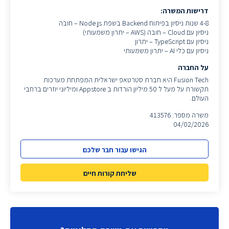
דרישות המשרה:
4-8 שנות ניסיון בפיתוח Backend בשפת Node.js – חובה
ניסיון עם Cloud – חובה (AWS – יתרון משמעותי)
ניסיון עם TypeScript – יתרון
ניסיון עם כלי AI – יתרון משמעותי
על החברה
Fusion Tech היא חברת סטרטאפ ישראלית המפתחת מערכות
תקשורת על מעל ל 50 מיליון הורדות ב Appstore ומיליוני יוזרים ברחבי
העולם.
משרה מספר: 413576
04/02/2026
הגישו עבור חבר שלכם
שליחת קורות חיים