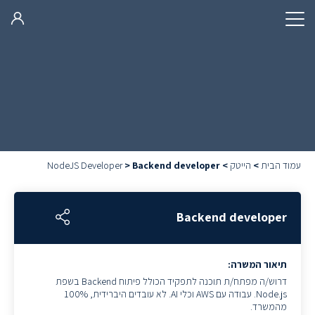
עמוד הבית
>
הייטק
>
Backend developer
>
NodeJS Developer
Backend developer
תיאור המשרה:
דרוש/ה מפתח/ת תוכנה לתפקיד הכולל פיתוח Backend בשפת
Node.js. עבודה עם AWS וכלי AI. לא עובדים היברידית, 100%
מהמשרד.