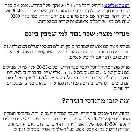
דאטה אנליסט
מתחיל יקבל בין 15 ל-20 אלף שקל בחודש. אבל אם כבר
יש לכם ניסיון ויכולת לבנות מודלים מתוחכמים, השכר קופץ ל-30-40 אלף
שקל ויותר. במיוחד אם אתם מגיעים עם רקע יוקרתי כמו בוגרי 8200,
שידועים כמי שמקבלים אוטומטית שדרוג במשכורות.
מנהלי מוצר: שכר גבוה למי שמבין ביזנס
מנהלי מוצר הם אנשים שמחברים בין העולם העסקי לעולם הטכנולוגי. זה
תפקיד קצת פחות טכני, אבל מאוד מבוקש ואטרקטיבי, במיוחד אם אתם
יודעים גם לדבר וגם להוביל אנשים.
מנהל מוצר מתחיל יוכל לקבל שכר חודשי של כ-20-25 אלף שקל, ומנהלים
עם ניסיון של 3-5 שנים מגיעים ל-35-45 אלף שקל. בחברות בינלאומיות
גדולות, מנהלי מוצר בכירים יכולים להגיע אפילו ל-55-65 אלף שקל. ואם
הם עושים רילוקיישן בהייטק למדינות כמו ארה"ב או גרמניה, המספרים
רק עולים.
ומה לגבי מהנדסי חומרה?
בתעשיית השבבים והחומרה, השכר תמיד היה גבוה יותר. מהנדסי חומרה
מתחילים יקבלו 20-25 אלף שקל, וסניורים עם ניסיון של כמה שנים יכולים
להגיע ל-40-50 אלף שקל ואפילו יותר, תלוי בחברה ובתחום ההתמחות.
חברות גדולות כמו אינטל, אפל, וגוגל משלמות אפילו סכומים גבוהים