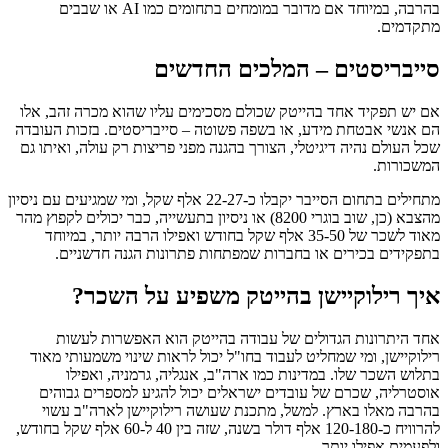
בהרבה, במיוחד אם מדובר במומחים בתחומים כמו AI או שבבים
מתקדמים.
סייבריסטים – המלכים החדשים
אם יש תפקיד אחד בהייטק שכולם מסכימים עליו שהוא מכרה זהב, אלו
הם אנשי אבטחת מידע, או בשפה פשוטה – סייבריסטים. בזכות העובדה
שכל העולם נהיה דיגיטלי, הצורך בהגנה מפני פריצות רק עולה, ואיתו גם
המשכורות.
מתחילים בתחום הסייבר יקבלו כ-22-27 אלף שקל, ומי שמגיעים עם ניסיון
מהצבא (כן, שוב בוגרי 8200) או ניסיון בתעשייה, כבר יכולים לקפוץ מהר
מאוד לשכר של 35-50 אלף שקל בחודש ואפילו הרבה יותר, במיוחד
בתפקידים בכירים או בחברות שמפתחות פתרונות הגנה חדשניים.
איך רילוקיישן בהייטק משפיע על השכר?
אחד היתרונות הגדולים של עבודה בהייטק הוא האפשרות לעשות
רילוקיישן, ומי שמחליט לעבוד בחו"ל יכול לראות שינוי משמעותי מאוד
בתלוש השכר שלו. במדינות כמו ארה"ב, אנגליה, גרמניה, ואפילו
אוסטרליה, שכרם של עובדים ישראלים יכול להגיע למספרים גבוהים
בהרבה מאלו בארץ. למשל, מתכנת שעושה רילוקיישן לארה"ב עשוי
להרוויח כ-120-180 אלף דולר בשנה, שזה בין 40 ל-60 אלף שקל בחודש,
ולפעמים אפילו יותר.