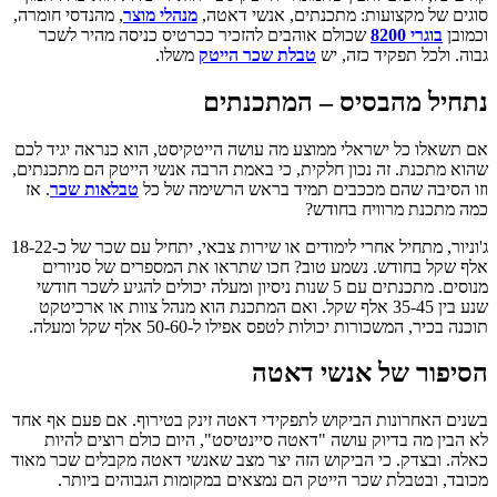
סוגים של מקצועות: מתכנתים, אנשי דאטה,
מנהלי מוצר
, מהנדסי חומרה,
וכמובן
בוגרי 8200
שכולם אוהבים להזכיר ככרטיס כניסה מהיר לשכר
גבוה. ולכל תפקיד כזה, יש
טבלת שכר הייטק
משלו.
נתחיל מהבסיס – המתכנתים
אם תשאלו כל ישראלי ממוצע מה עושה הייטקיסט, הוא כנראה יגיד לכם
שהוא מתכנת. זה נכון חלקית, כי באמת הרבה אנשי הייטק הם מתכנתים,
וזו הסיבה שהם מככבים תמיד בראש הרשימה של כל
טבלאות שכר
. אז
כמה מתכנת מרוויח בחודש?
ג'וניור, מתחיל אחרי לימודים או שירות צבאי, יתחיל עם שכר של כ-18-22
אלף שקל בחודש. נשמע טוב? חכו שתראו את המספרים של סניורים
מנוסים. מתכנתים עם 5 שנות ניסיון ומעלה יכולים להגיע לשכר חודשי
שנע בין 35-45 אלף שקל. ואם המתכנת הוא מנהל צוות או ארכיטקט
תוכנה בכיר, המשכורות יכולות לטפס אפילו ל-50-60 אלף שקל ומעלה.
הסיפור של אנשי דאטה
בשנים האחרונות הביקוש לתפקידי דאטה זינק בטירוף. אם פעם אף אחד
לא הבין מה בדיוק עושה "דאטה סיינטיסט", היום כולם רוצים להיות
כאלה. ובצדק. כי הביקוש הזה יצר מצב שאנשי דאטה מקבלים שכר מאוד
מכובד, ובטבלת שכר הייטק הם נמצאים במקומות הגבוהים ביותר.