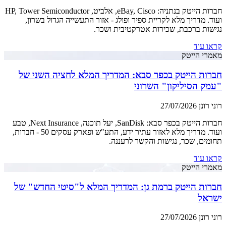
חברות הייטק בנתניה: eBay, Cisco, אלביט, HP, Tower Semiconductor
ועוד. מדריך מלא לקריית ספיר ופולג - אזור התעשייה הגדול בשרון,
נגישות ברכבת, שכירות אטרקטיבית ושכר.
קראו עוד
מאמרי הייטק
חברות הייטק בכפר סבא: המדריך המלא לחציה השני של
"עמק הסיליקון" השרוני
רוני רונן
27/07/2026
חברות הייטק בכפר סבא: SanDisk, יעל תוכנה, Next Insurance, טבע
ועוד. מדריך מלא לאזור עתיר ידע, התע"ש ופארק עסקים 50 - חברות,
תחומים, שכר, נגישות והקשר לרעננה.
קראו עוד
מאמרי הייטק
חברות הייטק ברמת גן: המדריך המלא ל"סיטי החדש" של
ישראל
רוני רונן
27/07/2026