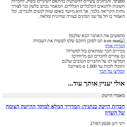
ספציפי, והנתונים עשויים להשתנות בהתאם לשינויים בשוק, לחברות
השונות ולתנאים הכלכליים הכלליים. המאמר נכתב בלשון זכר לצורך
נוחות הקריאה בלבד, אך הוא מיועד באופן שווה לנשים ולגברים, וכל
האמור בו חל על שני המינים בצורה שוויונית ומלאה.
מחפשים את האתגר הבא שלכם?
תנו לסוכן החכם שלנו לעשות את העבודה
הגדירו אותי
מכירים חבר שמתאים בול למשרה?
גם עוזרים לחברים וגם מרווחים!
המליצו לנו על החברים הטובים שלכם
ותוכלו לזכות עד 1,000 ₪ מאיתנו!
המליצו על חבר
אולי יעניין אותך עוד...
מאמרי הייטק
חברות הייטק בנתניה: המדריך המלא למוקד ההייטק הצומח
של השרון
רוני רונן
27/07/2026