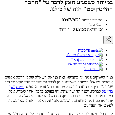
במיוחד כשמגיע הזמן לדבר על "החבר
ההייטקיסט" הזה של כולנו.
תאריך פרסום 09/07/2025
יבגני סיני
זמן קריאה ממוצע כ - 4 דקות
פייסבוק
מסנג'ר
לינקדאין
וואטסאפ
מייל
כמה הייטקיסט מרוויח בחודש? זאת כנראה השאלה שהכי הרבה אנשים
אוהבים לשאול, במיוחד כשמגיע הזמן לדבר על "החבר ההייטקיסט" הזה
של כולנו. בין אם הוא גר במגדל מפואר בתל אביב או עושה
רילוקיישן
בהייטק
לברלין, ישנה תחושה שהוא חי בעולם כלכלי אחר לגמרי. אבל
כמה באמת הוא מכניס לבנק בסוף החודש? התשובה לשאלה הזו הרבה
יותר מורכבת ממה שאתם חושבים, אבל אל דאגה – אנחנו כאן בשביל
לפשט את העניינים.
קודם כל, חשוב להבין שהמונח "הייטקיסט" הוא די כללי. הוא כולל המון