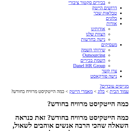
בכירים סקטור ציבורי
דרושים הייטק
טבלאות שכר
בלוגים
אודות
אודותינו
הצוות שלנו
נישה בחדשות
מעסיקים
שירותי השמה
Outsourcing
השמת בכירים
Danel HR Group
צרו קשר
נישה פודקאסט
מגייסים עובדים?
עמוד הבית
>
בלוג
>
מאמרי הייטק
>
כמה הייטקיסט מרוויח בחודש?
כמה הייטקיסט מרוויח בחודש?
כמה הייטקיסט מרוויח בחודש? זאת כנראה
השאלה שהכי הרבה אנשים אוהבים לשאול,