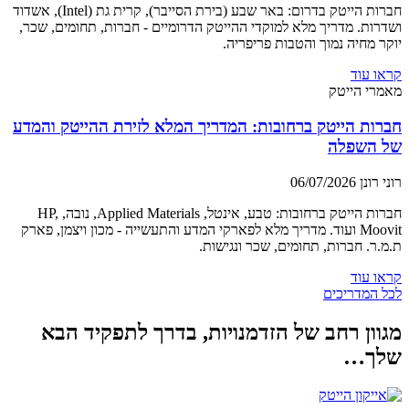
חברות הייטק בדרום: באר שבע (בירת הסייבר), קרית גת (Intel), אשדוד
ושדרות. מדריך מלא למוקדי ההייטק הדרומיים - חברות, תחומים, שכר,
יוקר מחיה נמוך והטבות פריפריה.
קראו עוד
מאמרי הייטק
חברות הייטק ברחובות: המדריך המלא לזירת ההייטק והמדע
של השפלה
רוני רונן
06/07/2026
חברות הייטק ברחובות: טבע, אינטל, Applied Materials, נובה, HP,
Moovit ועוד. מדריך מלא לפארקי המדע והתעשייה - מכון ויצמן, פארק
ת.מ.ר. חברות, תחומים, שכר ונגישות.
קראו עוד
לכל המדריכים
מגוון רחב של הזדמנויות, בדרך לתפקיד הבא
שלך…