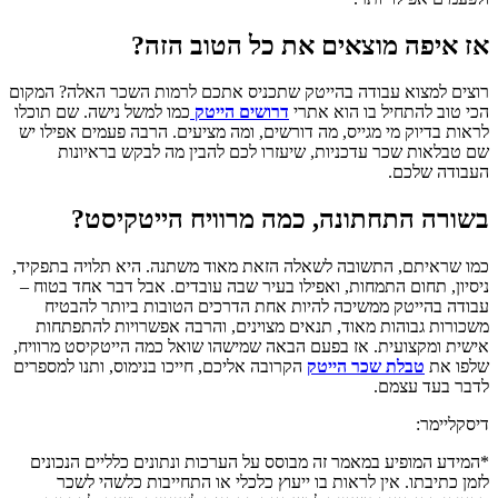
אז איפה מוצאים את כל הטוב הזה?
רוצים למצוא עבודה בהייטק שתכניס אתכם לרמות השכר האלה? המקום
הכי טוב להתחיל בו הוא אתרי
דרושים הייטק
כמו למשל נישה. שם תוכלו
לראות בדיוק מי מגייס, מה דורשים, ומה מציעים. הרבה פעמים אפילו יש
שם טבלאות שכר עדכניות, שיעזרו לכם להבין מה לבקש בראיונות
העבודה שלכם.
בשורה התחתונה, כמה מרוויח הייטקיסט?
כמו שראיתם, התשובה לשאלה הזאת מאוד משתנה. היא תלויה בתפקיד,
ניסיון, תחום התמחות, ואפילו בעיר שבה עובדים. אבל דבר אחד בטוח –
עבודה בהייטק ממשיכה להיות אחת הדרכים הטובות ביותר להבטיח
משכורות גבוהות מאוד, תנאים מצוינים, והרבה אפשרויות להתפתחות
אישית ומקצועית. אז בפעם הבאה שמישהו שואל כמה הייטקיסט מרוויח,
שלפו את
טבלת שכר הייטק
הקרובה אליכם, חייכו בנימוס, ותנו למספרים
לדבר בעד עצמם.
דיסקליימר:
*המידע המופיע במאמר זה מבוסס על הערכות ונתונים כלליים הנכונים
לזמן כתיבתו. אין לראות בו ייעוץ כלכלי או התחייבות כלשהי לשכר