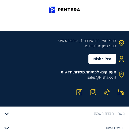
סניף ראשי
רח הערבה 1, איירפורט סיטי
סניף צפון
מת"ם חיפה
Nisha Pro
מעסיקים- לפתיחת משרות חדשות
sales@Nisha.co.il
נישה – חברת השמה
אודותינו
דרושים הייטק