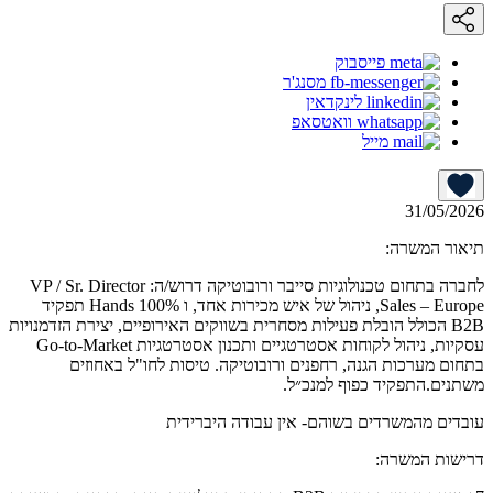
פייסבוק
מסנג'ר
לינקדאין
וואטסאפ
מייל
31/05/2026
תיאור המשרה:
לחברה בתחום טכנולוגיות סייבר ורובוטיקה דרוש/ה: VP / Sr. Director
Sales – Europe, ניהול של איש מכירות אחד, ו 100% Hands תפקיד
B2B הכולל הובלת פעילות מסחרית בשווקים האירופיים, יצירת הזדמנויות
עסקיות, ניהול לקוחות אסטרטגיים ותכנון אסטרטגיות Go-to-Market
בתחום מערכות הגנה, רחפנים ורובוטיקה. טיסות לחו"ל באחוזים
משתנים.התפקיד כפוף למנכ״ל.
עובדים מהמשרדים בשוהם- אין עבודה היברידית
דרישות המשרה: