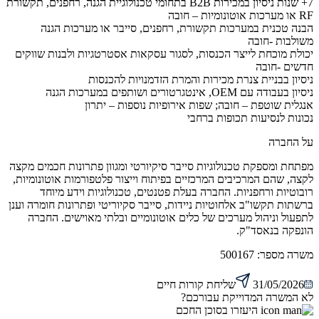
7+ שנות ניסיון במכירות B2B בתחומי טכנולוגיית הגנה, רחפנים, תקשורת
RF או מערכות אוטונומיות – חובה
הבנה טכנית במערכות תקשורת, רחפנים, סייבר או מערכות הגנה
משולבות -חובה
יכולת מוכחת לייצר הכנסות, לסגור עסקאות אסטרטגיות ולבנות שווקים
חדשים -חובה
ניסיון בבניית צנרת מכירות והמרת הזדמנויות להכנסות
ניסיון בעבודה עם OEM, אינטגרטורים ושותפים במערכות הגנה
אנגלית שוטפת – חובה; שפות אירופיות נוספות – יתרון
נכונות לנסיעות תכופות ברחבי
על החברה
מפתחת ומספקת טכנולוגיות סייבר סיקיורטי ומגוון פתרונות חכמים מקצה
לקצה, שהם המרכיבים המרכזיים בפיתוח וייצור פלטפורמות אוטונומיות,
רובוטיות ורחפניות. החברה בעלת פטנטים, טכנולוגיות וידע מיוחד
ברשתות תקשו"ב אלחוטיות ניידות, סייבר סקיוריטי ופתרונות חומרה וענן
לתפעול וניהול מערכים של כלים אוטונומיים ובלתי מאוישים. החברה
הונפקה בנאסד"ק.
משרה מספר:
500167
31/05/2026
שליחת קורות חיים
לא המשרה המדוייקת עבורכם?
היעזרו בסוכן החכם