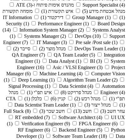
(4)
Support Specialist
מהנדס אימות פיתוח ו-ATE
(3)
מנהל אבטחת מידע
(5)
איש תקשורת
(1)
מומחה תקשורת
(1)
(1)
Group Manager
דירקטור
(1)
IT Information
Security
(1)
Performance Engineer
(1)
Board Design
(14)
Information System Manager
(2)
Systems Analyst
(1)
Systems Manager
(2)
DevOps
(10)
Support
Engineer
(7)
IT Manager
(3)
Pre sale /Post sale
(1)
(1)
DevOps Team Leader
מנהל מוצר
(2)
סייבר
(2)
QA Engineer
(7)
QA Team Leader
(5)
Integration
Engineer
(1)
Data Analyst
(1)
BI
(3)
System
Engineer
(16)
Asic / VLSI Engineer
(3)
Project
Manager
(6)
Machine Learning
(4)
Computer Vision
(1)
Deep Learning
(1)
Algorithm Team Leader
(2)
Signal Processing
(1)
Data Scientist
(4)
Automation
(4)
Engineer
מנהל פרויקט
(8)
איש תפ"י
(1)
מנהל
תפ"י
(1)
מנהל רכש
(2)
קניין
(6)
כלכלן
(1)
CTA
(1)
מנהל ייצור
(3)
(1)
Data Scientist Team Leader
עוזר חשב
(3)
חשב
(13)
חשב שכר
(3)
(8)
Full Stack
RT embedded
(7)
Software Architect
(4)
UI UX
(1)
Verification Engineer
(9)
FPGA Engineer
(6)
RF Engineer
(6)
Backend Engineer
(5)
Python
Developer
(1)
Software Team Leader
(18)
Data