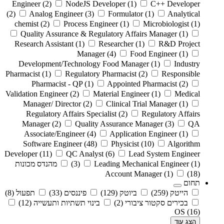
Engineer
(2)
NodeJS Developer
(1)
C++ Developer
(2)
Analog Engineer
(3)
Formulator
(1)
Analytical
chemist
(2)
Process Engineer
(1)
Microbiologist
(1)
Quality Assurance & Regulatory Affairs Manager
(1)
Research Assistant
(1)
Researcher
(1)
R&D Project
Manager
(4)
Food Engineer
(1)
Development/Technology Food Manager
(1)
Industry
Pharmacist
(1)
Regulatory Pharmacist
(2)
Responsible
Pharmacist - QP
(1)
Appointed Pharmacist
(2)
Validation Engineer
(2)
Material Engineer
(1)
Medical
Manager/ Director
(2)
Clinical Trial Manager
(1)
Regulatory Affairs Specialist
(2)
Regulatory Affairs
Manager
(2)
Quality Assurance Manager
(3)
QA
Associate/Engineer
(4)
Application Engineer
(1)
Software Engineer
(48)
Physicist
(10)
Algorithm
Developer
(11)
QC Analyst
(6)
Lead System Engineer
(1)
Leading Mechanical Engineer
(3)
מהנדס מכונות
Account Manager
(1)
(18)
תחום
הייטק
(259)
ביוטק
(129)
פיננסים
(33)
תפעול
(8)
בכירים סקטור ציבורי
(2)
בינוי תשתיות ותעשייה
(12)
OS
(16)
הצג עוד