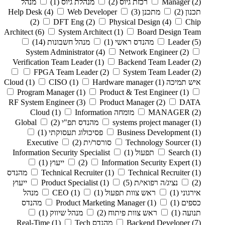
(2)
Manager
רכזת גיוס
(2)
מנהלת גיוס
(1)
מנהל
תכנון
(2)
מתכנן
(3)
Web Developer
(4)
Help Desk
(2)
DFT Eng
(2)
Physical Design
(4)
Chip
Architect
(6)
System Architect
(1)
Board Design Team
(5)
Leader
מהנדס ראשי
(1)
מנהל חשבונות
(14)
System Administrator
(4)
Network Engineer
(2)
Verification Team Leader
(1)
Backend Team Leader
(2)
FPGA Team Leader
(2)
System Team Leader
(2)
איש תמיכה Cloud
(1)
Hardware manager
(1)
CISO
(1)
Program Manager
(1)
Product & Test Engineer
(1)
RF System Engineer
(3)
Product Manager
(2)
DATA
(2)
MANAGER
מומחה Cloud
Information
(1)
(1)
systems project manager
מהנדס תפ"י
(2)
Global
(1)
Business Development
פסיכולוג תעסוקתי
(1)
(1)
Technology Sourcer
סורסר/ית
(2)
Executive
(1)
Search
תפעול
(1)
Information Security Specialist
(1)
Information Security Expert
(2)
ייעוץ
(1)
(1)
Technical Recruiter
(1)
Technical Recruiter
מהנדס
(2)
נציג/ה רפואי/ת
(5)
(1)
Product Specialist
ייעוץ
אירגוני
(1)
ראש צוות תפעול
(1)
(1)
CEO
מנהל
כספים
(1)
(1)
Product Marketing Manager
מהנדס
תנועה
(1)
ראש צוות פיתוח
(2)
מנהל שיווק
(1)
(7)
Backend Developer
מהנדס Real-Time
Tech
(1)