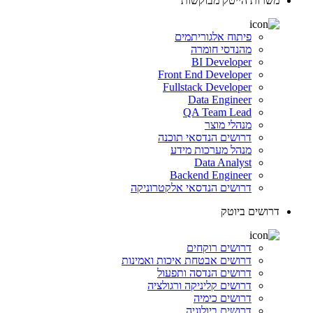
משרות הייטק מבוקשות
פיתוח אלגוריתמים
מהנדסי חומרה
BI Developer
Front End Developer
Fullstack Developer
Data Engineer
QA Team Lead
מנהלי מוצר
דרושים הנדסאי תוכנה
מנהל מערכות מידע
Data Analyst
Backend Engineer
דרושים הנדסאי אלקטרוניקה
דרושים ביוטק
דרושים רוקחים
דרושים אבטחת איכות ואמינות
דרושים הנדסה ותפעול
דרושים קליניקה ורגולציה
דרושים כימיה
דרושים ביולוגיה