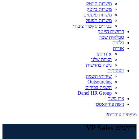
משרות הייטק
משרות ביוטק
משרות פיננסים
משרות תפעול
בכירים סקטור ציבורי
דרושים הייטק
טבלאות שכר
בלוגים
אודות
אודותינו
הצוות שלנו
נישה בחדשות
מעסיקים
שירותי השמה
Outsourcing
השמת בכירים
Danel HR Group
צרו קשר
נישה פודקאסט
מגייסים עובדים?
דרושים VP Sales