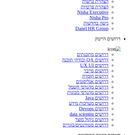
הצהרת נגישות
הצהרת פרטיות
Nisha Executive
Nisha Pro
נישה בחדשות
Danel HR Group
דרושים הייטק
דרושים מתכנתים
דרושים QA ובודקי תוכנה
דרושים UX UI
דרושים סייבר
דרושים חומרה
דרושים אנליסטים
דרושים מהנדסי חשמל
דרושים מהנדסי מכונות
דרושים Java
דרושים מערכות מידע
דרושים Devops
דרושים data scientist
דרושים ניהול מוצר
דרושים סטודנטים/בוגרים