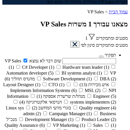
משרות VP Sales מובילות, מחכות לך ממש כאן
עמוד הבית
>
VP Sales
מצאנו עבורך
1
משרות
VP Sales
מסננים ומתמקדים
1
מסננים ומתמקדים
סינון לפי
תפקיד
שום דבר לא נמצא
VP Sales
(1)
C# Developer
(1)
Hardware team leader
(1)
Automation developer
(5)
BI systems analyst
(1)
VP
(2)
DBA
(1)
Software Development
מהנדס תהליך
(6)
איש מכירות
(13)
(1)
CTO
(1)
Layout Designer
Implements Information Systems
(6)
MSL
(2)
NPI
(5)
Engineer
מנהל/ת שרשרת אספקה
(1)
Information
(2)
systems implementers
הנדסאי אלקטרוניקה
(4)
(4)
Quality engineer
בוגרי מדעי המחשב
(2)
Linux sys
admin
(2)
Campaign Manager
(1)
Business
(2)
Product Leader
(1)
Development Manager
מנכ"ל
Quality Assurance
(6)
VP Marketing
(1)
Sales
(1)