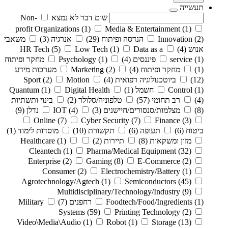
תעשייה
שום דבר לא נמצא
Non-
profit Organizations
(1)
Media & Entertainment
(1)
(2)
Innovation
הנדסה ופיתוח
(29)
אנרגיה
(3)
משאבי
אנוש
(4)
Data as a
(1)
Low Tech
(5)
HR Tech
(1)
service
פיננסים
(4)
(1)
Psychology
מחקר ופיתוח
(1)
מחקר ופיתוח
(4)
(2)
Marketing
מערכות מידע
(12)
ביוטכנולוגיה רפואית
(4)
Motion
(2)
Sport
(1)
Control
חשמל
(1)
Digital Health
(1)
Quantum
(4)
רב תחומי
(57)
טלפוניה/סלולר
(2)
בינוי ותשתיות
(8)
מצלמות/סנסורים/חיישנים
(3)
(4)
IOT
נדלן
(9)
Online
(7)
Cyber Security
(7)
Finance
(3)
ביטוח
(6)
תעופה
(6)
תקשורת
(10)
מוסדות לימוד
(1)
מזון ומשקאות
(8)
תיירות
(2)
(1)
Healthcare
Cleantech
(1)
Pharma/Medical Equipment
(32)
Enterprise
(2)
Gaming
(8)
E-Commerce
(2)
Consumer
(2)
Electrochemistry/Battery
(1)
Agrotechnology/Agtech
(1)
Semiconductors
(45)
Multidisciplinary/Technology/Industry
(9)
(1)
Foodtech/Food/Ingredients
רחפנים
(7)
Military
Systems
(59)
Printing Technology
(2)
Video\Media\Audio
(1)
Robot
(1)
Storage
(13)