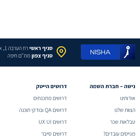
(2)
DATA MANAGER
מומחה Cloud
(2)
(1)
Information systems project manager
מהנדס תפ"י
(2)
פסיכולוג תעסוקתי
(1)
סניף ראשי
רח הערבה 1, איירפורט סיטי
(1)
Technology Sourcer
סניף צפון
מת"ם חיפה
סורסר/ית
(2)
(1)
Executive Search
תפעול
(1)
נישה – חברת השמה
דרושים הייטק
(2)
Information Security Specialist
אודותינו
דרושים מתכנתים
(1)
Information Security Expert
הצוות שלנו
דרושים QA ובודקי תוכנה
ייעוץ
(1)
(1)
Technical Recruiter
טבלאות שכר
דרושים UX UI
(1)
Technical Recruiter
מגייסים עובדים?
דרושים סייבר
מהנדס
(2)