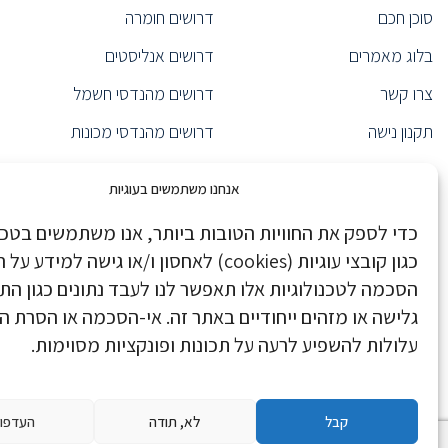
סוכן חכם
דרושים חומרה
נציג/ה רפואי/ת
(6)
בלוג מאמרים
דרושים אנליסטים
(1)
Product Specialist
ייעוץ אירגוני
(1)
צרו קשר
דרושים מהנדסי חשמל
ראש צוות תפעול
(1)
תקנון נישה
דרושים מהנדסי מכונות
(1)
CEO
הצהרת נגישות
דרושים Java
מנהל כספים
(1)
אנחנו משתמשים בעוגיות
מנהל אגף
(1)
הצהרת פרטיות
דרושים מערכות מידע
כדי לספק את החוויות הטובות ביותר, אנו משתמשים בטכנו
(1)
Product Marketing Manager
Nisha Executive
דרושים Devops
כגון קובצי עוגיות (cookies) לאחסון ו/או גישה למיד
מהנדס תנועה
(1)
Nisha Pro
דרושים data scientist
הסכמה לטכנולוגיות אלו תאפשר לנו לעבד נתונים כגון הת
ראש צוות פיתוח
(2)
גלישה או מזהים ייחודיים באתר זה. אי-הסכמה או הסרת 
נישה בחדשות
דרושים ניהול מוצר
מנהל שיווק
(1)
עלולות להשפיע לרעה על תכונות ופונקציות מסוימות.
(7)
Backend Developer
Danel HR Group
דרושים סטודנטים/בוגרים
מהנדס Real-Time
(1)
Stock footage provided by Pressmaster, downloaded from
videvo.net
(4)
Tech Support Specialist
קבל
לא, תודה
העדפו
Site developed by
EOI - Web Like This!
מהנדס אימות פיתוח ו-ATE
(3)