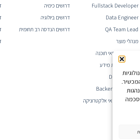
Fullstack Developer
דרושים כימיה
ד
Data Engineer
דרושים ביולוגיה
ד
QA Team Lead
דרושים הנדסה רב תחומית
ד
מנהלי מוצר
ד
דרושים הנדסאי תוכנה
מנהל מערכות מידע
לוגיות
Data Analyst
ע על המכשיר.
Backend Engineer
נהגות
הסכמה
דרושים הנדסאי אלקטרוניקה
ת