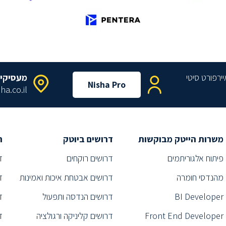
מעסיקי
Nisha Pro
ha.co.il
משרות הייטק מבוקשות
דרושים ביוטק
ת
פיתוח אלגוריתמים
דרושים רוקחים
ד
מהנדסי חומרה
דרושים אבטחת איכות ואמינות
ד
BI Developer
דרושים הנדסה ותפעול
ד
Front End Developer
דרושים קליניקה ורגולציה
ד