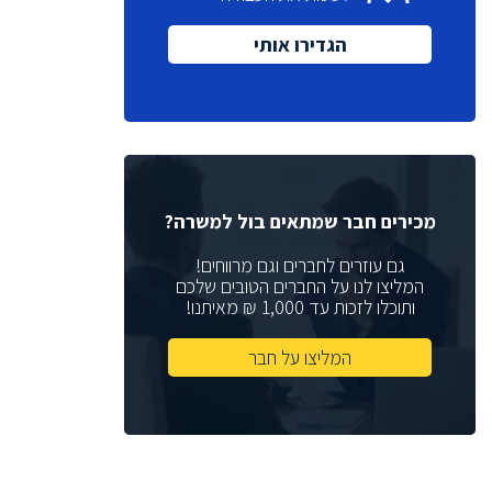
מנכ"ל
(1)
הגדירו אותי
(6)
Quality Assurance
(1)
VP Sales
(2)
Sales Manager
רכזת גיוס
(2)
מנהלת גיוס
(1)
מנהל תכנון
(2)
מכירים חבר שמתאים בול למשרה?
מתכנן
(3)
גם עוזרים לחברים וגם מרווחים!
Help Desk
המליצו לנו על החברים הטובים שלכם
(4)
ותוכלו לזכות עד 1,000 ₪ מאיתנו!
(2)
Web Developer
(2)
DFT Eng
המליצו על חבר
(4)
Physical Design
(6)
Chip Architect
(1)
System Architect
(5)
Board Design Team Leader