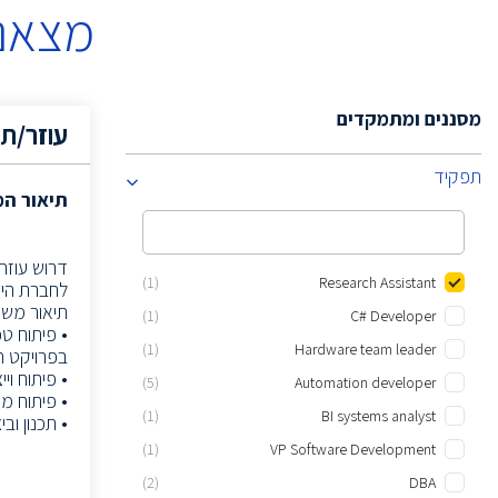
מצאנו
מסננים ומתמקדים
עוזר/ת 
תפקיד
תיאור ה
דרוש עוזר
(1)
Research Assistant
לחברת הייט
תיאור משר
(1)
C# Developer
(1)
Hardware team leader
בפרויקט ח
• פיתוח ויי
(5)
Automation developer
• פיתוח מ
(1)
BI systems analyst
• תכנון וב
(1)
VP Software Development
(2)
DBA