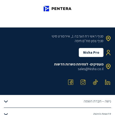
סניף ראשי
רח הערבה 1, איירפורט סיטי
סניף צפון
מת"ם חיפה
Nisha Pro
מעסיקים- לפתיחת משרות חדשות
sales@Nisha.co.il
נישה – חברת השמה
אודותינו
דרושים הייטק