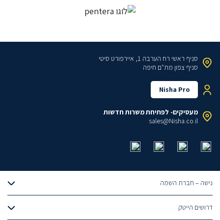
סניף ראשי
רח הערבה 1, איירפורט סיטי
סניף צפון
מת"ם חיפה
Nisha Pro
מעסיקים- לפתיחת משרות חדשות
sales@Nisha.co.il
נישה – חברת השמה
אודותינו
דרושים הייטק
הצוות שלנו