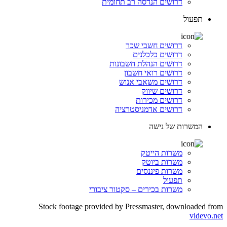
דרושים הנדסה רב תחומית
תפעול
דרושים חשבי שכר
דרושים כלכלנים
דרושים הנהלת חשבונות
דרושים רואי חשבון
דרושים משאבי אנוש
דרושים שיווק
דרושים מכירות
דרושים אדמניסטרציה
המשרות של נישה
משרות הייטק
משרות ביוטק
משרות פיננסים
תפעול
משרות בכירים – סקטור ציבורי
Stock footage provided by Pressmaster, downloaded from
videvo.net