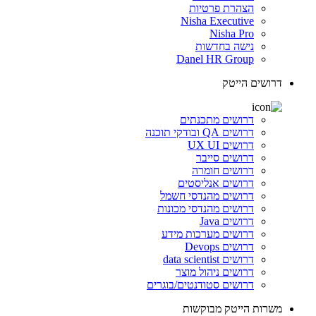
הצהרת פרטיות
Nisha Executive
Nisha Pro
נישה בחדשות
Danel HR Group
דרושים הייטק
דרושים מתכנתים
דרושים QA ובודקי תוכנה
דרושים UX UI
דרושים סייבר
דרושים חומרה
דרושים אנליסטים
דרושים מהנדסי חשמל
דרושים מהנדסי מכונות
דרושים Java
דרושים מערכות מידע
דרושים Devops
דרושים data scientist
דרושים ניהול מוצר
דרושים סטודנטים/בוגרים
משרות הייטק מבוקשות