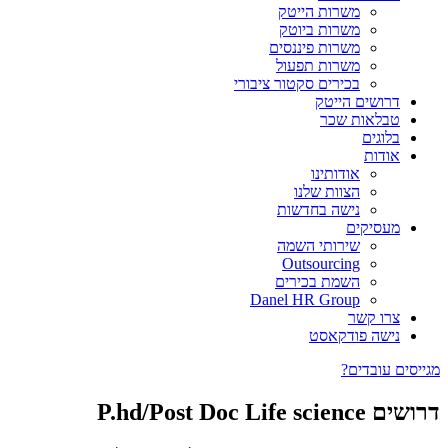
משרות הייטק
משרות ביוטק
משרות פיננסים
משרות תפעול
בכירים סקטור ציבורי
דרושים הייטק
טבלאות שכר
בלוגים
אודות
אודותינו
הצוות שלנו
נישה בחדשות
מעסיקים
שירותי השמה
Outsourcing
השמת בכירים
Danel HR Group
צרו קשר
נישה פודקאסט
מגייסים עובדים?
דרושים P.hd/Post Doc Life science