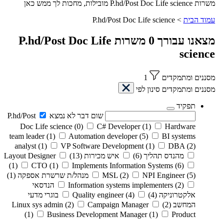
משרות P.hd/Post Doc Life science מובילות, מחכות לך ממש כאן
עמוד הבית
>
P.hd/Post Doc Life science
מצאנו עבורך
0
משרות
P.hd/Post Doc Life
science
מסננים ומתמקדים
1
מסננים ומתמקדים
סינון לפי
תפקיד
שום דבר לא נמצא
P.hd/Post
Doc Life science
(0)
C# Developer
(1)
Hardware
team leader
(1)
Automation developer
(5)
BI systems
analyst
(1)
VP Software Development
(1)
DBA
(2)
מהנדס תהליך
(6)
איש מכירות
(13)
Layout Designer
(1)
CTO
(1)
Implements Information Systems
(6)
(5)
NPI Engineer
(2)
MSL
מנהל/ת שרשרת אספקה
(1)
(2)
Information systems implementers
הנדסאי
אלקטרוניקה
(4)
(4)
Quality engineer
בוגרי מדעי
המחשב
(2)
Campaign Manager
(2)
Linux sys admin
(1)
Business Development Manager
(1)
Product