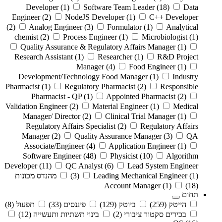
Developer
(1)
Software Team Leader
(18)
Data
Engineer
(2)
NodeJS Developer
(1)
C++ Developer
(2)
Analog Engineer
(3)
Formulator
(1)
Analytical
chemist
(2)
Process Engineer
(1)
Microbiologist
(1)
Quality Assurance & Regulatory Affairs Manager
(1)
Research Assistant
(1)
Researcher
(1)
R&D Project
Manager
(4)
Food Engineer
(1)
Development/Technology Food Manager
(1)
Industry
Pharmacist
(1)
Regulatory Pharmacist
(2)
Responsible
Pharmacist - QP
(1)
Appointed Pharmacist
(2)
Validation Engineer
(2)
Material Engineer
(1)
Medical
Manager/ Director
(2)
Clinical Trial Manager
(1)
Regulatory Affairs Specialist
(2)
Regulatory Affairs
Manager
(2)
Quality Assurance Manager
(3)
QA
Associate/Engineer
(4)
Application Engineer
(1)
Software Engineer
(48)
Physicist
(10)
Algorithm
Developer
(11)
QC Analyst
(6)
Lead System Engineer
(1)
Leading Mechanical Engineer
(3)
מהנדס מכונות
Account Manager
(1)
(18)
תחום
הייטק
(259)
ביוטק
(129)
פיננסים
(33)
תפעול
(8)
בכירים סקטור ציבורי
(2)
בינוי תשתיות ותעשייה
(12)