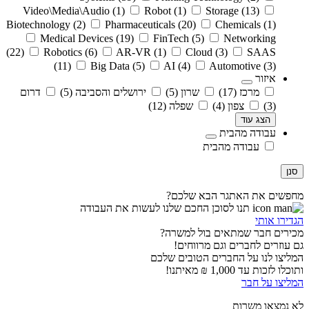
Video\Media\Audio
(1)
Robot
(1)
Storage
(13)
Biotechnology
(2)
Pharmaceuticals
(20)
Chemicals
(1)
Medical Devices
(19)
FinTech
(5)
Networking
(22)
Robotics
(6)
AR-VR
(1)
Cloud
(3)
SAAS
(11)
Big Data
(5)
AI
(4)
Automotive
(3)
איזור
מרכז
(17)
שרון
(5)
ירושלים והסביבה
(5)
דרום
(3)
צפון
(4)
שפלה
(12)
הצג עוד
עבודה מהבית
עבודה מהבית
סנן
מחפשים את האתגר הבא שלכם?
תנו לסוכן החכם שלנו לעשות את העבודה
הגדירו אותי
מכירים חבר שמתאים בול למשרה?
גם עוזרים לחברים וגם מרווחים!
המליצו לנו על החברים הטובים שלכם
ותוכלו לזכות עד 1,000 ₪ מאיתנו!
המליצו על חבר
לא נמצאו משרות