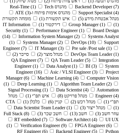
מהנדס תנועה
(1)
ראש צוות פיתוח
(2)
מנהל שיווק
(1)
(7)
Backend Developer
מהנדס Real-Time
Tech
(1)
(4)
Support Specialist
מהנדס אימות פיתוח ו-ATE
(3)
מנהל אבטחת מידע
(5)
איש תקשורת
(1)
מומחה תקשורת
(1)
(1)
Group Manager
דירקטור
(1)
IT Information
Security
(1)
Performance Engineer
(1)
Board Design
(14)
Information System Manager
(2)
Systems Analyst
(1)
Systems Manager
(2)
DevOps
(10)
Support
Engineer
(7)
IT Manager
(3)
Pre sale /Post sale
(1)
(1)
DevOps Team Leader
מנהל מוצר
(2)
סייבר
(2)
QA Engineer
(7)
QA Team Leader
(5)
Integration
Engineer
(1)
Data Analyst
(1)
BI
(3)
System
Engineer
(16)
Asic / VLSI Engineer
(3)
Project
Manager
(6)
Machine Learning
(4)
Computer Vision
(1)
Deep Learning
(1)
Algorithm Team Leader
(2)
Signal Processing
(1)
Data Scientist
(4)
Automation
(4)
Engineer
מנהל פרויקט
(8)
איש תפ"י
(1)
מנהל
תפ"י
(1)
מנהל רכש
(2)
קניין
(6)
כלכלן
(1)
CTA
(1)
מנהל ייצור
(3)
(1)
Data Scientist Team Leader
עוזר חשב
(3)
חשב
(13)
חשב שכר
(3)
(8)
Full Stack
RT embedded
(7)
Software Architect
(4)
UI UX
(1)
Verification Engineer
(9)
FPGA Engineer
(6)
RF Engineer
(6)
Backend Engineer
(5)
Python