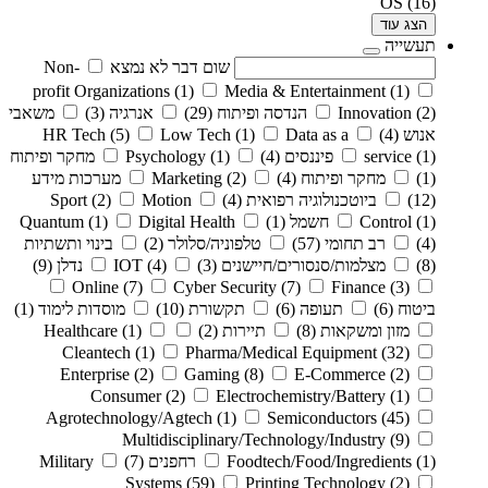
OS
(16)
הצג עוד
תעשייה
שום דבר לא נמצא
Non-
profit Organizations
(1)
Media & Entertainment
(1)
(2)
Innovation
הנדסה ופיתוח
(29)
אנרגיה
(3)
משאבי
אנוש
(4)
Data as a
(1)
Low Tech
(5)
HR Tech
(1)
service
פיננסים
(4)
(1)
Psychology
מחקר ופיתוח
(1)
מחקר ופיתוח
(4)
(2)
Marketing
מערכות מידע
(12)
ביוטכנולוגיה רפואית
(4)
Motion
(2)
Sport
(1)
Control
חשמל
(1)
Digital Health
(1)
Quantum
(4)
רב תחומי
(57)
טלפוניה/סלולר
(2)
בינוי ותשתיות
(8)
מצלמות/סנסורים/חיישנים
(3)
(4)
IOT
נדלן
(9)
Online
(7)
Cyber Security
(7)
Finance
(3)
ביטוח
(6)
תעופה
(6)
תקשורת
(10)
מוסדות לימוד
(1)
מזון ומשקאות
(8)
תיירות
(2)
(1)
Healthcare
Cleantech
(1)
Pharma/Medical Equipment
(32)
Enterprise
(2)
Gaming
(8)
E-Commerce
(2)
Consumer
(2)
Electrochemistry/Battery
(1)
Agrotechnology/Agtech
(1)
Semiconductors
(45)
Multidisciplinary/Technology/Industry
(9)
(1)
Foodtech/Food/Ingredients
רחפנים
(7)
Military
Systems
(59)
Printing Technology
(2)