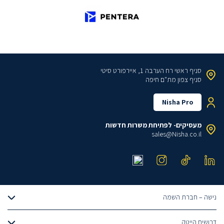
סניף ראשי
רח הערבה 1, איירפורט סיטי
סניף צפון
מת"ם חיפה
Nisha Pro
מעסיקים- לפתיחת משרות חדשות
sales@Nisha.co.il
נישה – חברת השמה
אודותינו
דרושים הייטק