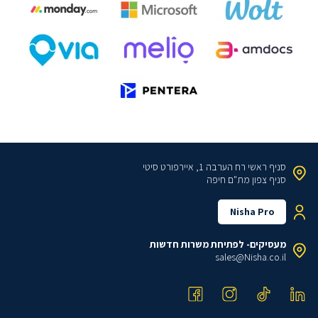
סניף ראשי
רח הערבה 1, איירפורט סיטי
סניף צפון
מת"ם חיפה
Nisha Pro
מעסיקים- לפתיחת משרות חדשות
sales@Nisha.co.il