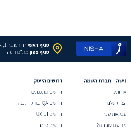
(3)
RF System Engineer
(2)
Product Manager
(2)
DATA MANAGER
מומחה Cloud
(1)
(1)
Information systems project manager
סניף ראשי
רח הערבה 1, איירפורט סיטי
מהנדס תפ"י
(2)
סניף צפון
מת"ם חיפה
(1)
Global Business Development
פסיכולוג תעסוקתי
(1)
(1)
Technology Sourcer
נישה – חברת השמה
דרושים הייטק
סורסר/ית
(2)
אודותינו
דרושים מתכנתים
(1)
Executive Search
הצוות שלנו
דרושים QA ובודקי תוכנה
תפעול
(1)
(2)
Information Security Specialist
טבלאות שכר
דרושים UX UI
(1)
Information Security Expert
מגייסים עובדים?
דרושים סייבר
ייעוץ
(1)