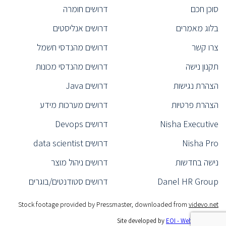
סוכן חכם
דרושים חומרה
(1)
Technical Recruiter
בלוג מאמרים
דרושים אנליסטים
(1)
Technical Recruiter
מהנדס
(2)
צרו קשר
דרושים מהנדסי חשמל
נציג/ה רפואי/ת
(5)
תקנון נישה
דרושים מהנדסי מכונות
(1)
Product Specialist
הצהרת נגישות
דרושים Java
ייעוץ אירגוני
(1)
ראש צוות תפעול
(1)
הצהרת פרטיות
דרושים מערכות מידע
(1)
CEO
Nisha Executive
דרושים Devops
מנהל כספים
(1)
Nisha Pro
דרושים data scientist
(1)
Product Marketing Manager
נישה בחדשות
דרושים ניהול מוצר
מהנדס תנועה
(1)
ראש צוות פיתוח
(2)
Danel HR Group
דרושים סטודנטים/בוגרים
מנהל שיווק
(1)
Stock footage provided by Pressmaster, downloaded from
videvo.net
(7)
Backend Developer
Site developed by
EOI - Web Like This!
מהנדס Real-Time
(1)