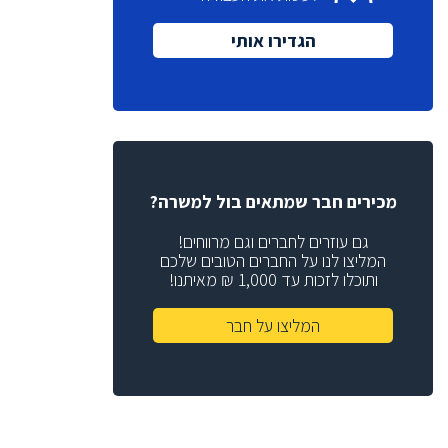
(2)
Product Leader
הגדירו אותי
מנכ"ל
(1)
(6)
Quality Assurance
(1)
VP Sales
(1)
VP Marketing
(2)
Sales Manager
רכזת גיוס
(2)
מכירים חבר שמתאים בול למשרה?
מנהלת גיוס
(1)
גם עוזרים לחברים וגם מרווחים!
מנהל תכנון
המליצו לנו על החברים הטובים שלכם
(2)
ותוכלו לזכות עד 1,000 ₪ מאיתנו!
מתכנן
(3)
(4)
Help Desk
המליצו על חבר
(2)
Web Developer
(2)
DFT Eng
(4)
Physical Design
(6)
Chip Architect