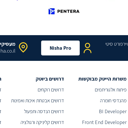
מעסיקי
Nisha Pro
ha.co.il
משרות הייטק מבוקשות
דרושים ביוטק
ת
פיתוח אלגוריתמים
דרושים רוקחים
ד
מהנדסי חומרה
דרושים אבטחת איכות ואמינות
ד
BI Developer
דרושים הנדסה ותפעול
ד
Front End Developer
דרושים קליניקה ורגולציה
ד