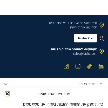
סניף ראשי
רח הערבה 1, איירפורט סיטי
סניף צפון
מת"ם חיפה
Nisha Pro
מעסיקים- לפתיחת משרות חדשות
sales@Nisha.co.il
נישה – חברת השמה
אודותינו
אנחנו משתמשים בעוגיות
דרושים הייטק
הצוות שלנו
כדי לספק את החוויות הטובות ביותר, אנו משתמשים
דרושים מתכנתים
טבלאות שכר