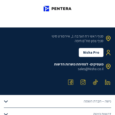
סניף ראשי
רח הערבה 1, איירפורט סיטי
סניף צפון
מת"ם חיפה
Nisha Pro
מעסיקים- לפתיחת משרות חדשות
sales@Nisha.co.il
נישה – חברת השמה
אודותינו
דרושים הייטק