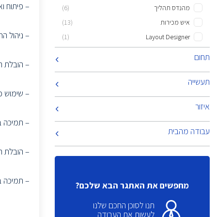
– פיתוח וא
מהנדס תהליך
(6)
איש מכירות
(13)
– ניהול הת
(1)
Layout Designer
(1)
CTO
תחום
– הובלת ה
(6)
Implements Information Systems
תעשייה
MSL
(2)
– שימוש כ Technical focal point תוך שיתוף פעולה עם צוותי ה R&D, ייצור, איכ
(4)
NPI Engineer
איזור
מנהל/ת שרשרת אספקה
(1)
– תמיכה בת
(2)
Information systems implementers
עבודה מהבית
הנדסאי אלקטרוניקה
(6)
– הובלת תהליך הייצור, DFx ו-
(4)
Quality engineer
בוגרי מדעי המחשב
(2)
– תמיכה ב
(2)
Linux sys admin
מחפשים את האתגר הבא שלכם?
(1)
Campaign Manager
תנו לסוכן החכם שלנו
(2)
Product Leader
לעשות את העבודה