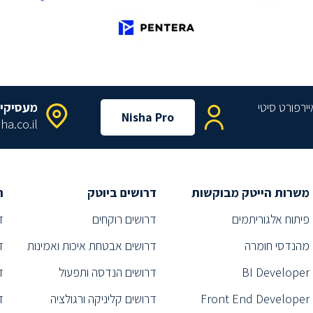
מעסיקי
Nisha Pro
ha.co.il
משרות הייטק מבוקשות
דרושים ביוטק
ת
פיתוח אלגוריתמים
דרושים רוקחים
ד
מהנדסי חומרה
דרושים אבטחת איכות ואמינות
ד
BI Developer
דרושים הנדסה ותפעול
ד
Front End Developer
דרושים קליניקה ורגולציה
ד