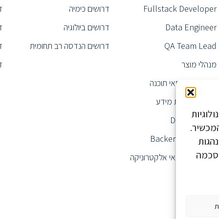
Fullstack Developer
דרושים כימיה
ד
Data Engineer
דרושים ביולוגיה
ד
QA Team Lead
דרושים הנדסה רב תחומית
ד
מנהלי מוצר
ד
דרושים הנדסאי תוכנה
מנהל מערכות מידע
לוגיות
Data Analyst
ע על המכשיר.
Backend Engineer
נהגות
הסכמה
דרושים הנדסאי אלקטרוניקה
ת