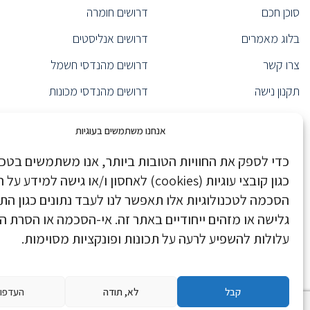
סוכן חכם
דרושים חומרה
נציג/ה רפואי/ת
(6)
בלוג מאמרים
דרושים אנליסטים
(1)
Product Specialist
ייעוץ אירגוני
(1)
צרו קשר
דרושים מהנדסי חשמל
ראש צוות תפעול
(1)
תקנון נישה
דרושים מהנדסי מכונות
(1)
CEO
הצהרת נגישות
דרושים Java
מנהל כספים
(1)
אנחנו משתמשים בעוגיות
מנהל אגף
(1)
הצהרת פרטיות
דרושים מערכות מידע
כדי לספק את החוויות הטובות ביותר, אנו משתמשים בטכנו
(1)
Product Marketing Manager
Nisha Executive
דרושים Devops
כגון קובצי עוגיות (cookies) לאחסון ו/או גישה למיד
מהנדס תנועה
(1)
Nisha Pro
דרושים data scientist
הסכמה לטכנולוגיות אלו תאפשר לנו לעבד נתונים כגון הת
ראש צוות פיתוח
(2)
גלישה או מזהים ייחודיים באתר זה. אי-הסכמה או הסרת 
נישה בחדשות
דרושים ניהול מוצר
מנהל שיווק
(1)
עלולות להשפיע לרעה על תכונות ופונקציות מסוימות.
(7)
Backend Developer
Danel HR Group
דרושים סטודנטים/בוגרים
מהנדס Real-Time
(1)
Stock footage provided by Pressmaster, downloaded from
videvo.net
(4)
Tech Support Specialist
קבל
לא, תודה
העדפו
Site developed by
EOI - Web Like This!
מהנדס אימות פיתוח ו-ATE
(3)