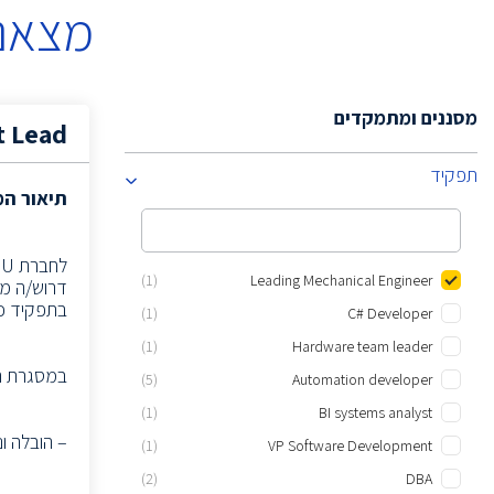
מצאנו
מסננים ומתמקדים
t Lead
תפקיד
תיאור ה
לחברת SU בצמיחה העוסקת בפיתוח מערכת שליטה על כלי טיס בלתי מאויישים,
(1)
Leading Mechanical Engineer
דרוש/ה מנ
בתפקיד כו
(1)
C# Developer
(1)
Hardware team leader
במסגרת ה
(5)
Automation developer
(1)
BI systems analyst
– הובלה ונ
(1)
VP Software Development
(2)
DBA