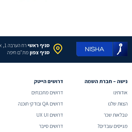
(2)
DATA MANAGER
מומחה Cloud
(2)
(1)
Information systems project manager
מהנדס תפ"י
(2)
פסיכולוג תעסוקתי
(1)
סניף ראשי
רח הערבה 1, איירפורט סיטי
(1)
Technology Sourcer
סניף צפון
מת"ם חיפה
סורסר/ית
(2)
(1)
Executive Search
תפעול
(1)
נישה – חברת השמה
דרושים הייטק
(2)
Information Security Specialist
אודותינו
דרושים מתכנתים
(1)
Information Security Expert
הצוות שלנו
דרושים QA ובודקי תוכנה
ייעוץ
(1)
(1)
Technical Recruiter
טבלאות שכר
דרושים UX UI
(1)
Technical Recruiter
מגייסים עובדים?
דרושים סייבר
מהנדס
(2)