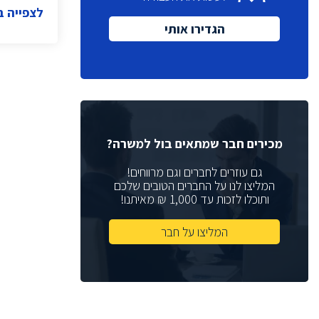
לצפייה 
מנכ"ל
(1)
הגדירו אותי
(6)
Quality Assurance
(1)
VP Sales
(2)
Sales Manager
רכזת גיוס
(2)
מנהלת גיוס
(1)
מנהל תכנון
(2)
מכירים חבר שמתאים בול למשרה?
מתכנן
(3)
גם עוזרים לחברים וגם מרווחים!
Help Desk
המליצו לנו על החברים הטובים שלכם
(4)
ותוכלו לזכות עד 1,000 ₪ מאיתנו!
(2)
Web Developer
(2)
DFT Eng
המליצו על חבר
(4)
Physical Design
(6)
Chip Architect
(1)
System Architect
(5)
Board Design Team Leader