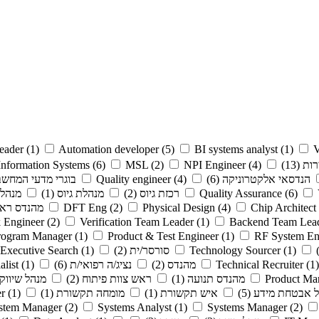
eader
(1)
Automation developer
(5)
BI systems analyst
(1)
V
רות
(13)
(4)
NPI Engineer
(2)
MSL
(6)
Information Systems
הנדסאי אלקטרוניקה
(6)
(4)
Quality engineer
בוגרי מדעי המחשב
(6)
Quality Assurance
רכזת גיוס
(2)
מנהלת גיוס
(1)
מנהל 
Chip Architect
(4)
Physical Design
(2)
DFT Eng
מהנדס רא
 Engineer
(2)
Verification Team Leader
(1)
Backend Team Lea
rogram Manager
(1)
Product & Test Engineer
(1)
RF System En
(1)
Technology Sourcer
סורסר/ית
(2)
(1)
Executive Search
(1)
Technical Recruiter
מהנדס
(2)
נציג/ה רפואי/ת
(6)
(1)
alist
Product Ma
מהנדס תנועה
(1)
ראש צוות פיתוח
(2)
מנהל שיווק
ל אבטחת מידע
(5)
איש תקשורת
(1)
מומחה תקשורת
(1)
(1)
r
ystem Manager
(2)
Systems Analyst
(1)
Systems Manager
(2)