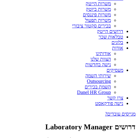
משרות הייטק
משרות ביוטק
משרות פיננסים
משרות תפעול
בכירים סקטור ציבורי
דרושים הייטק
טבלאות שכר
בלוגים
אודות
אודותינו
הצוות שלנו
נישה בחדשות
מעסיקים
שירותי השמה
Outsourcing
השמת בכירים
Danel HR Group
צרו קשר
נישה פודקאסט
מגייסים עובדים?
דרושים Laboratory Manager