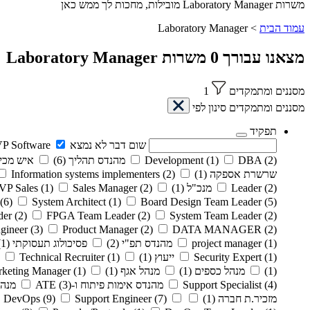
משרות Laboratory Manager מובילות, מחכות לך ממש כאן
עמוד הבית
>
Laboratory Manager
מצאנו עבורך
0
משרות
Laboratory Manager
מסננים ומתמקדים
1
מסננים ומתמקדים
סינון לפי
תפקיד
שום דבר לא נמצא
P Software
(2)
DBA
(1)
Development
מהנדס תהליך
(6)
איש מכי
שרשרת אספקה
(1)
(2)
Information systems implementers
(2)
Leader
מנכ"ל
(1)
(2)
Sales Manager
(1)
VP Sales
(6)
System Architect
(1)
Board Design Team Leader
(5)
der
(2)
FPGA Team Leader
(2)
System Team Leader
(2)
gineer
(3)
Product Manager
(2)
DATA MANAGER
(2)
(1)
project manager
מהנדס תפ"י
(2)
פסיכולוג תעסוקתי
(1)
(1)
Security Expert
ייעוץ
(1)
(1)
Technical Recruiter
(1)
מנהל כספים
(1)
מנהל אגף
(1)
(1)
rketing Manager
(4)
Support Specialist
מהנדס אימות פיתוח ו-ATE
(3)
מנה
מזכיר.ת חברה
(1)
(7)
Support Engineer
(9)
DevOps