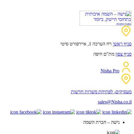
סניף ראשי
רח הערבה 1, איירפורט סיטי
סניף צפון
מת"ם חיפה
Nisha Pro
מעסיקים- לפתיחת משרות חדשות
sales@Nisha.co.il
נישה – חברת השמה