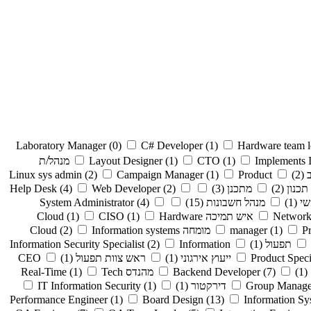
Laboratory Manager
(0)
C# Developer
(1)
Hardware team l
Implements 
(1)
CTO
(1)
Layout Designer
מנהל/ת
Linux sys admin
(2)
Campaign Manager
(1)
Product
(2)
תכנון
(2)
מתכנן
(3)
(2)
Web Developer
(4)
Help Desk
שי
(1)
מנהל חשבונות
(15)
(4)
System Administrator
Network
איש תמיכה Cloud
Hardware
(1)
CISO
(1)
P
(1)
manager
מומחה Cloud
Information systems
(2)
תפעול
(1)
Information
(2)
Information Security Specialist
Product Speci
ייעוץ אירגוני
(1)
ראש צוות תפעול
(1)
CEO
(1)
(7)
Backend Developer
מהנדס Real-Time
Tech
(1)
Group Manage
דירקטור
(1)
(1)
IT Information Security
Performance Engineer
(1)
Board Design
(13)
Information S