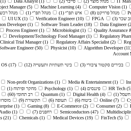
IT Man
מנהל מוצר
(2)
סייבר
(2)
(1)
Data Analyst
(1)
oject Manager
(5)
Machine Learning
(4)
Computer Vision
(1)
P
מנהל פרויקט
(8)
איש תפ"י
(1)
מנהל תפ"י
(1)
מנהל רכש
 שכר
(3)
FPGA
(10)
Verification Engineer
(1)
UI UX
hon Developer
(1)
Software Team Leader
(18)
Data Engineer
(
Process Engineer
(1)
Microbiologist
(1)
Quality Assurance 
)
Development/Technology Food Manager
(1)
Regulatory Phar
Clinical Trial Manager
(1)
Regulatory Affairs Specialist
(2)
Reg
Software Engineer
(50)
Physicist
(10)
Algorithm Developer
(11
Account 
בכירים סקטור ציבורי
(3)
בינוי תשתיות ותעשייה
(12)
(17)
OS
Non-profit Organizations
(1)
Media & Entertainment
(1)
In
(5
HR Tech
פיננסים
(4)
(1)
Psychology
מחקר ופיתוח
(1)
חשמל
(1)
(4)
Digital Health
(1)
Quantum
רב תחומי
(60)
Cy
(7)
Online
ביטוח
(6)
תעופה
(6)
תקשורת
(9)
מוסדות
erprise
(1)
Gaming
(8)
E-Commerce
(2)
Consumer
(2)
Multidiscipl
(47)
Semiconductors
רחפנים
(7)
(1)
Audio
ls
(21)
Chemicals
(1)
Medical Devices
(19)
FinTech
(5)