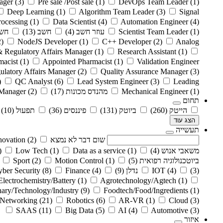
ager
(3)
Pre sale /Post sale
(1)
DevOps Team Leader
(1)
Deep Learning
(1)
Algorithm Team Leader
(3)
Signal
rocessing
(1)
Data Scientist
(4)
Automation Engineer
(4)
(1)
Scientist Team Leader
עוזר חשב
(4)
חשב
(13)
חשב
2)
NodeJS Developer
(1)
C++ Developer
(2)
Analog
& Regulatory Affairs Manager
(1)
Research Assistant
(1)
macist
(1)
Appointed Pharmacist
(1)
Validation Engineer
ulatory Affairs Manager
(2)
Quality Assurance Manager
(3)
)
QC Analyst
(6)
Lead System Engineer
(3)
Leading
(1)
Mechanical Engineer
מהנדס מכונות
(17)
(2)
Manager
תחום
הייטק
(260)
ביוטק
(131)
פיננסים
(36)
תפעול
(10)
הצג עוד
תעשייה
שום דבר לא נמצא
(2)
novation
משאבי אנוש
(4)
(1)
Data as a service
(1)
Low Tech
)
ביוטכנולוגיה רפואית
(5)
(1)
Motion Control
(2)
Sport
(3)
(4)
IOT
נדלן
(9)
(4)
Finance
(8)
ber Security
Electrochemistry/Battery
(1)
Agrotechnology/Agtech
(1)
inary/Technology/Industry
(9)
Foodtech/Food/Ingredients
(1)
Networking
(21)
Robotics
(6)
AR-VR
(1)
Cloud
(3)
SAAS
(11)
Big Data
(5)
AI
(4)
Automotive
(3)
איזור