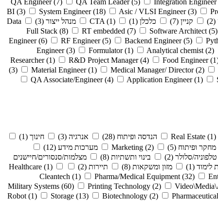
QA Engineer
(7)
QA Team Leader
(5)
Integration Engineer
BI
(3)
System Engineer
(18)
Asic / VLSI Engineer
(3)
Pr
(2)
קניין
(7)
כלכלן
(1)
(1)
CTA
מנהל ייצור
(3)
Data
Full Stack
(8)
RT embedded
(7)
Software Architect
(5)
Engineer
(6)
RF Engineer
(5)
Backend Engineer
(5)
Pyt
Engineer
(3)
Formulator
(1)
Analytical chemist
(2)
Researcher
(1)
R&D Project Manager
(4)
Food Engineer
(1
(3)
Material Engineer
(1)
Medical Manager/ Director
(2)
QA Associate/Engineer
(4)
Application Engineer
(1)
(1)
Real Estate
הנדסה ופיתוח
(28)
אנרגיה
(3)
חינוך
(1)
מחקר ופיתוח
(5)
(2)
Marketing
מערכות מידע
(12)
טלפוניה/סלולר
(2)
בינוי ותשתיות
(8)
מצלמות/סנסורים/חיישנים
 לימוד
(1)
מזון ומשקאות
(8)
תיירות
(2)
(1)
Healthcare
Cleantech
(1)
Pharma/Medical Equipment
(32)
Ent
Military Systems
(60)
Printing Technology
(2)
Video\Media\
Robot
(1)
Storage
(13)
Biotechnology
(2)
Pharmaceutica