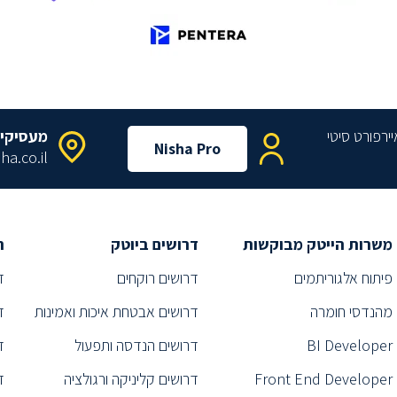
מעסיקי
Nisha Pro
ha.co.il
משרות הייטק מבוקשות
דרושים ביוטק
ת
פיתוח אלגוריתמים
דרושים רוקחים
ד
מהנדסי חומרה
דרושים אבטחת איכות ואמינות
ד
BI Developer
דרושים הנדסה ותפעול
ד
Front End Developer
דרושים קליניקה ורגולציה
ד