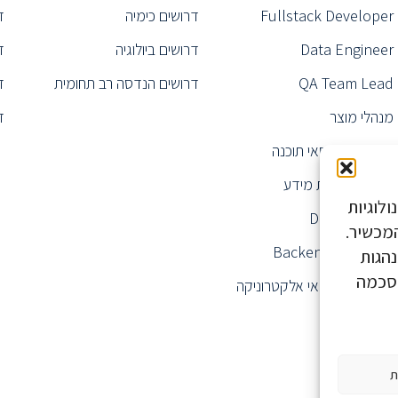
Fullstack Developer
דרושים כימיה
ד
Data Engineer
דרושים ביולוגיה
ד
QA Team Lead
דרושים הנדסה רב תחומית
ד
מנהלי מוצר
ד
דרושים הנדסאי תוכנה
מנהל מערכות מידע
לוגיות
Data Analyst
ע על המכשיר.
Backend Engineer
נהגות
הסכמה
דרושים הנדסאי אלקטרוניקה
ת