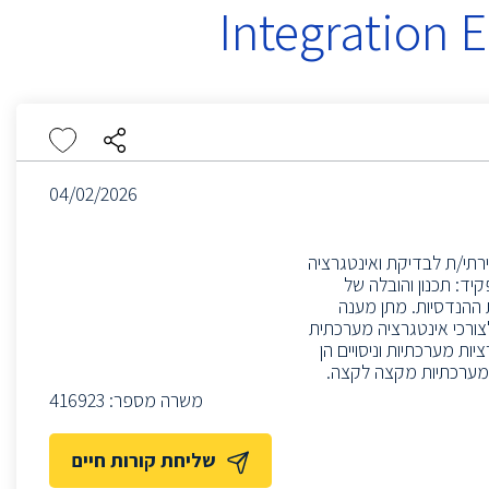
Integration 
04/02/2026
רתי/ת לבדיקת ואינטגרציה
 התפקיד: תכנון והובלה של
קוחות ברמת system בהתאם לדרישות ההנדסיות. מתן מענה
ק מצוות הפיתוח ההנדסי.תכנון setups מורכבים לצורכי אינטגרציה מערכתית
 מערכתיות וניסויים הן
ת מערכתיות מקצה לקצה.
משרה מספר:
416923
שליחת קורות חיים