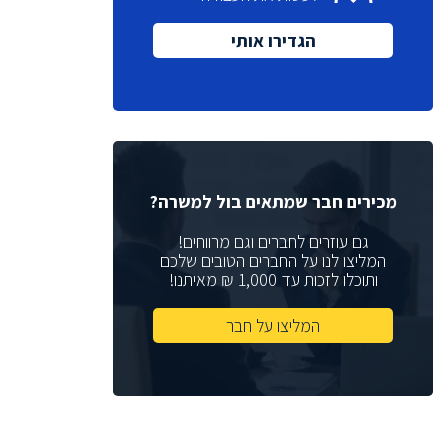
מנכ"ל
(1)
הגדירו אותי
(6)
Quality Assurance
(1)
VP Sales
(2)
Sales Manager
רכזת גיוס
(2)
מנהלת גיוס
(1)
מנהל תכנון
(2)
מכירים חבר שמתאים בול למשרה?
מתכנן
(3)
גם עוזרים לחברים וגם מרווחים!
Help Desk
המליצו לנו על החברים הטובים שלכם
(4)
ותוכלו לזכות עד 1,000 ₪ מאיתנו!
(2)
Web Developer
(2)
DFT Eng
המליצו על חבר
(4)
Physical Design
(6)
Chip Architect
(1)
System Architect
(5)
Board Design Team Leader