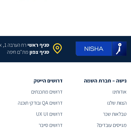
(2)
DATA MANAGER
מומחה Cloud
(2)
(1)
Information systems project manager
מהנדס תפ"י
(2)
פסיכולוג תעסוקתי
(1)
סניף ראשי
רח הערבה 1, איירפורט סיטי
(1)
Technology Sourcer
סניף צפון
מת"ם חיפה
סורסר/ית
(2)
(1)
Executive Search
תפעול
(1)
נישה – חברת השמה
דרושים הייטק
(2)
Information Security Specialist
אודותינו
דרושים מתכנתים
(1)
Information Security Expert
הצוות שלנו
דרושים QA ובודקי תוכנה
ייעוץ
(1)
(1)
Technical Recruiter
טבלאות שכר
דרושים UX UI
(1)
Technical Recruiter
מגייסים עובדים?
דרושים סייבר
מהנדס
(2)